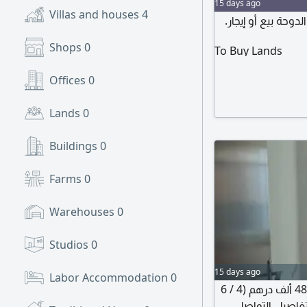
15 days ago
Villas and houses
4
حة بيع أو إيجار.
Shops
0
To Buy Lands
Offices
0
Lands
0
Buildings
0
Farms
0
Warehouses
0
Studios
0
15 days ago
Labor Accommodation
0
في شارع الشيخ خليفة - عجمان للإيجار غرفتين وصالة 48 ألف درهم (4 / 6