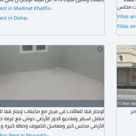
رات مجلس
›
nt in Madinat Khalifa
مام
Villas a
›
ent in Doha
ي مطبخ
Villas a
ات ألما
5
31 days ag
ن زاوية مساحة 743م مؤجر
للإيجار فيلا للعائلات في مريخ مع مكيفات لإيجار فيلا ل
مقابل اسباير وفلاجيو الدور الأرضي حوش مع غرفة خار
الأرضي مجلس كبير ومغاسل للضيوف وصالة كبيرة وغ
›
 For Rent in Muraykh