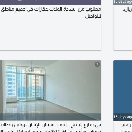
15 days ag
ون ريال.
مطلوب من السادة الملاك عقارات في جميع مناطق الدو
للتواصل
3
15 days ag
 قيه
ي فقط
دفعات وتأمين شيك 10% من قيمة الإيجار) ل باقي التفاصيل التواصل