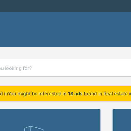
d in
You might be interested in
18 ads
found in Real estate 