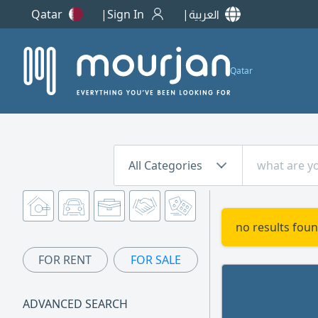
العربية
Sign In
Qatar
Qatar
All Categories
no results foun
FOR RENT
FOR SALE
ADVANCED SEARCH