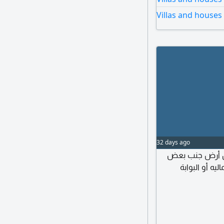
ماستر مع مكيفات
Villas and houses
32 days ago
و قطعتين أرض جنب بعض
يه أو البوابة