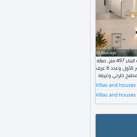
33 days ago
للبيع فيلا في الثمامة مساحة الأرض 426 متر ومساحة البناء 497 متر. صالة
ومجلس ومطعم وحمام مع المغاسل وصالة في الدور الأول وعدد 6 غرف
 ومطبخ خارجي وغرفة
سبليت ومصعد
Villas and houses
Villas and houses