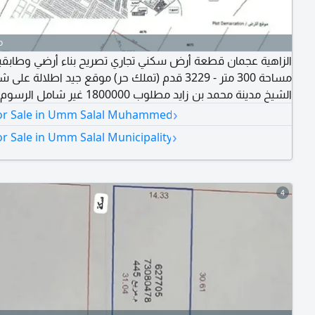
o
الزاهية عجمان قطعة أرض سكني تجاري تصريح بناء أرضي وطابقي
مساحة 300 متر - 3229 قدم (تملك حر) موقع جيد اطلالة على 
الشيخ مدينة محمد بن زايد مطلوب 1800000 غير شامل الرسوم
›
or Sale in Umm Salal Muhammed
›
r Sale in Umm Salal Municipality
4