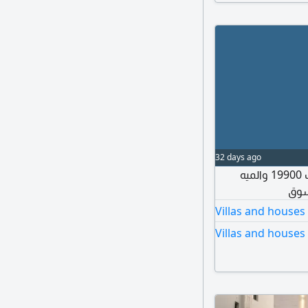
32 days ago
للبيع فيلا في الثمامة القديمه مؤجرة تقسيم عائلات ب 19900 والميه
سوق
Villas and houses
Villas and houses