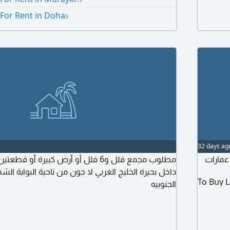
غرف نوم ماستر وصالة كبيرة وبنت هاوس غرفة نوم 
›
 For Rent in Doha
مطلوب 14 ألف ريال وشيكات وعمولة للتواصل
32 days ag
عمارات
مطلوب مجمع فلل و6 فلل أو أرض كبيرة أ
داخل بحيرة الخليج الغربي لا جون من ناحية البوابة الشمال
To Buy 
الجنوبيه