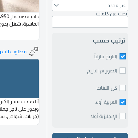
غير محدد
بحث عن كلمات
خ
الماسية، شغل يدوي
ترتيب حسب
مطلوب للشرا
التاريخ تنازلياً
الصور ثم التاريخ
كل اللغات
أنا صاحب متجر الكت
العربية أولا
وبدور على تاجر جم
(جرابات، شواحن، سم
الإنجليزية أولا
بانك، كابلات، أدوا