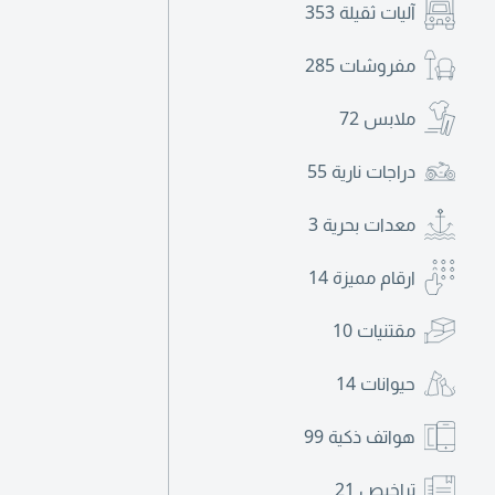
آليات ثقيلة
353
مفروشات
285
ملابس
72
دراجات نارية
55
معدات بحرية
3
ارقام مميزة
14
مقتنيات
10
حيوانات
14
هواتف ذكية
99
تراخيص
21