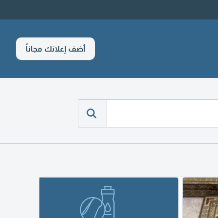
أضف إعلانك مجاناً