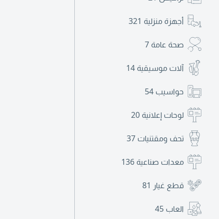
أجهزة منزلية
321
صحة عامة
7
آلات موسيقية
14
حواسيب
54
لوحات إعلانية
20
تحف ومقتنيات
37
معدات صناعية
136
قطع غيار
81
العاب
45