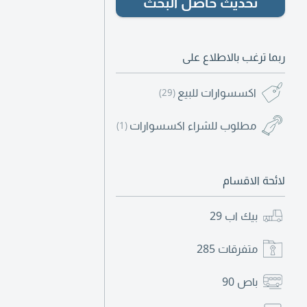
المستمر (طلبات مت
تحديث حاصل البحث
للت
ربما ترغب بالاطلاع على
اكسسوارات للبيع
(29)
مطلوب للشراء اكسسوارات
(1)
لائحة الاقسام
بيك اب
29
متفرقات
285
باص
90