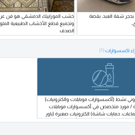
اتم فضة عيار 950، بحجر شفة العبد، بقصة
خشب الموزاييك الدمشقي هو فن عري
.
وتجميع قطع الأخشاب الطبيعية الملو
الصدف
ء اكسسوارات
(1)
روني نشط (أكسسوارات موبايلات والكترونيات)
لة / مورد متخصص في أكسسوارات موبايلات
اعات، حمايات شاشة) الكترونيات صغيرة (باور
ت ذكية) المطلوب تعامل جملة بأسعار تنافسية
الكمية المطلوبة لا تتجاوز 100 حبة في المرة الواحدة امكانية التوريد