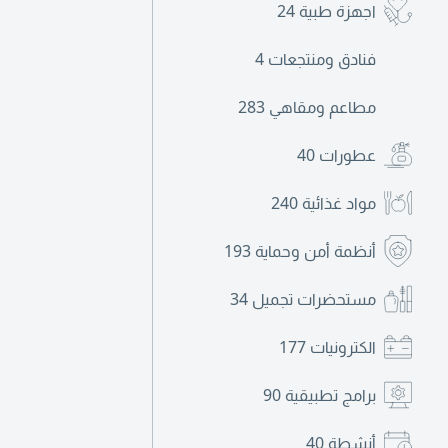
اجهزة طبية
24
فنادق ومنتجعات
4
مطاعم ومقاهي
283
عطورات
40
مواد غذائية
240
أنظمة أمن وحماية
193
مستحضرات تجميل
34
الكترونيات
177
برامج تطبيقية
90
أنشطة
40