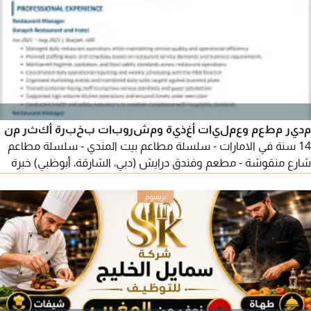
مدير مطعم وعمليات أغذية ومشروبات بخبرة أكثر من
14 سنة في الامارات - سلسلة مطاعم بيت المندي - سلسلة مطاعم
شارع منقوشة - مطعم وفندق درايش (دبي، الشارقة، أبوظبي) خبرة
في إدارة المطاعم والفنادق، تدريب الموظفين، خدمة العملاء، إدارة
التكاليف والمخزون، ومعايير الجودة وسلامة الغذاء. خبرة في المطابخ
السحابية ومنصات التوصيل. HungerStation, Jahez, ToYou, The
Chefz, Keeta, Mrsool, Talabat, Careem Now