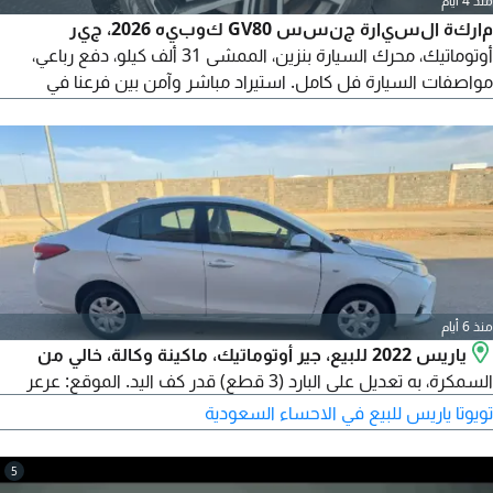
منذ 4 أيام
ماركة السيارة جنسس GV80 كوبيه 2026، جير
أوتوماتيك، محرك السيارة بنزين، الممشى 31 ألف كيلو، دفع رباعي،
مواصفات السيارة فل كامل. استيراد مباشر وآمن بين فرعنا في
السعودية وفرعنا في كوريا الجنوبية، حوالات مالية آمنة ومضمونة،
تعاملات رسمية 100% متابعينا الكرام. مؤسسة بدائع لاستيراد هي
مؤسسة رسمية تعمل عبر فرعين السعودية - خميس مشيط، وكوريا
الجنوبية. شركتنا الرسمية في كوريا الجنوبية
منذ 6 أيام
ياريس 2022 للبيع، جير أوتوماتيك، ماكينة وكالة، خالي من
السمكرة، به تعديل على البارد (3 قطع) قدر كف اليد. الموقع: عرعر
تويوتا ياريس للبيع في الاحساء السعودية
5