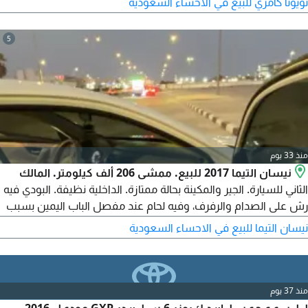
تويوتا كامري للبيع في الاحساء السعودية
5
منذ 33 يوم
نيسان التيما 2017 للبيع. ممشى 206 ألف كيلومتر. المالك
الثاني للسيارة. الجير والمكينة بحالة ممتازة. الداخلية نظيفة. البودي فيه
رش على الصدام والرفرف، وفيه لحام عند مفصل الباب اليمين بسبب
حادث. تم عمل صيانة شاملة للتعليق الأمامي كامل المقصات مع
نيسان التيما للبيع في الاحساء السعودية
المساعدات ومسامير التوازن والعكوس. طقم كفرات جديد تايلندي.
المطلوب 29 ألف ريال وقابل للتفاوض مع الجاد.
منذ 37 يوم