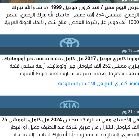
عرض اليوم مميز / لاند كروزر موديل 1999، ما شاء الله تبارك
الرحمن، الممشى 254 ألف حقيقي، ما شاء الله تبارك الرحمن، السعر
1000 ألف دولار على شرط الفحص، متاح شحن لأنحاء الدولة العربية،
التواصل مع صاحب المعرض
منذ 19 يوم
تويوتا كامري موديل 2017 فل كامل، فتحة سقف، جير أوتوماتيك،
بنزين، ممشى 252 ألف كيلومتر، جير أوتوماتيك، أربعة سلندر، فتحة
سقف، تحكم طارة، مثبت سرعة، ستارة خلفية، جنوط ألمنيوم،
حساسات، منفذ طاقة، محركات، ايرباج، شاصات، وكالة شرط، بودي
تويوتا كامري للبيع في الاحساء السعودية
وكالة شرط، خالي من الحوادث نهائياً عدا رش رفرف وجزء من الباب
يمين تجميلي فقط والباقي وكالة شرط، محرك ممتاز. للمستخدم.
الموقع: حائل. السعر: 31000. رقم التواصل.
منذ 21 يوم
في الأحساء، معي سيارة كيا بيجاس 2024 فل كامل، الممشى 75
ألف كيلومتر. للتنازل عن طريق شركة عبد اللطيف جميل أو الإيجار
الشهري. السيارة بحالة ممتازة جداً، الله يبارك لصاحب النصيب. لا