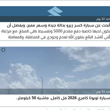
يتواصل إلا الصامل.
منذ 32 يوم
أبحث عن سيارة كسر زيرو بحالة جيدة وسعر مميز، ويفضل أن
يكون لديها خاصية دفع مقدم 5000 وتقسيط باقي المبلغ. مع مراعاة
أنني أناشد البائع بتقوى الله لعدم وجودي في المنطقة، والمعاملة
تكون بوجود الأمانة والثقة في المعاملات. ولا مانع من معرفة العيوب
الموجودة ولو بسيطة، ولا يؤثر هذا على السعر المتفق عليه إلا بشكل
4
بسيط.
منذ 33 يوم
سيارة تويوتا كامري 2026 فل كامل، ماشية 50 كيلومتر.