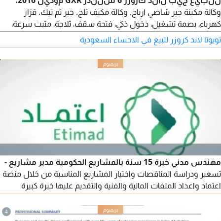
للبيع جيب لاند كروزر 6 سلندر GXR موديل 2016.
وكالة مكينة جير شاصي ارباج. وكالة مكيف ثلج. جير تم تيك. قزاز
كهرباء، بصمة تشغيل، دخول ذكي، فتحة سقف، ثلاجة، مثبت سرعة،
تحكم دركسون، حساسات خلفية، جنوط، شاشة، كاميرا، إشارة في
تويوتا لاند كروزر للبيع في الاحساء السعودية
المرايات الجانبية، ونش. ممشى 195 ألف كيلومتر. السعر 55,000 ريال.
مهندس مدني خبرة 15 سنة بالمشاريع الحكومية مدير مشاريع -
تسعير ودراسة المناقصات واختيار المشاريع المناسبة من خلال منصة
اعتماد واعداد الملفات المالية والفنية والتقديم عليها خبرة كبيرة
بترسية المناقصات وادارة المشاريع التواصل عبر الواتساب أو الايميل
(الرجاء التواصل فقط للشركات ذات القدرة ولديها المتطلبات
4