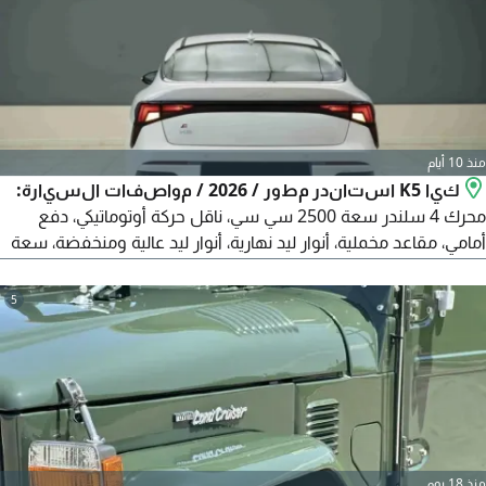
منذ 10 أيام
كيا K5 استاندر مطور / 2026 / مواصفات السيارة:
محرك 4 سلندر سعة 2500 سي سي، ناقل حركة أوتوماتيكي، دفع
أمامي، مقاعد مخملية، أنوار ليد نهارية، أنوار ليد عالية ومنخفضة، سعة
5 ركاب، جنوط معدنية، إشارات في المرايا، أنوار ليد خلفية، حساسات
أمامية وخلفية، كشاف ضباب خلفي، دخول ذكي، تشغيل بالبصمة، زجاج
5
كهربائي، تحكم بالنظام الصوتي من المقود، مثبت سرعة، بلوتوث،
شاشة معلومات في الطبلون متصلة بكاميرا خلفية.
منذ 18 يوم