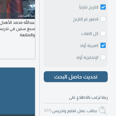
التاريخ تنازلياً
منذ 6 ساعات
الصور ثم التاريخ
عبدالله محمد الأهدل 
سبع سنين في تدريس ا
كل اللغات
والمتابعة
العربية أولا
الإنجليزية أولا
تحديث حاصل البحث
ربما ترغب بالاطلاع على
يطلب عمل تعليم وتدريس
(377)