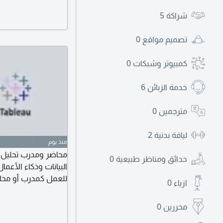
شراكة
5
تصميم مواقع
0
كمبيوتر وشبكات
0
خدمة الزبائن
6
مترجمين
0
لياقة بدنية
2
منذ يوم
حدائق ومناظر طبيعية
0
البيانات وذكاء الأعم
للعمل كمدرب أو محاض
ازياء
0
الدوام الجزئي أقدر أ
محررين
0
تدريب أو أكاديمية لل