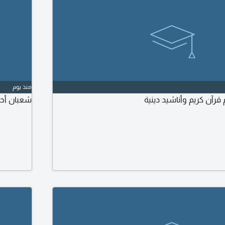
منذ يوم
رآن كريم وأناشيد دينية
شعبان أحم