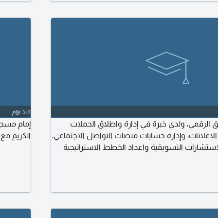
منذ يوم
 الرقمي، ولدي خبرة في إدارة واطلاق الحملات
إمام مسجد
ء الاعلانات، وإدارة حسابات منصات التواصل الاجتماعي،
الكريم م
لاستشارات التسويقية واعداد الخطط الاستراتيجية
توسطة. اذا كانت لديكم شواغر وظيفية أو فرصة
للتعاون، فسيسعدني الانضمام الى اجتماع (Meeting) للتعريف بخبراتي