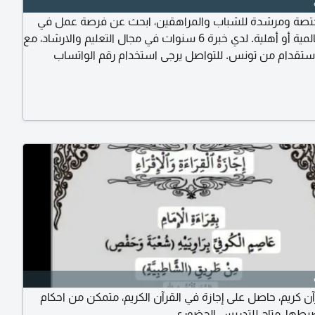
تصة ومرشدة للشباب والمراهقين، ابحث عن فرصة عمل في
مدارس عالمية أو أهلية. لدي خبرة 6 سنوات في مجال التعليم والارشاد، مع
لاستقدام من تونس. للتواصل يرجى استخدام رقم الواتساب
الاعلان. أي اتصال غير مهني أو غير أخلاقي سيتم التبليغ عنه
مختصة
 كريم، حاصل على إجازة في القرآن الكريم، متمكن من احكام
ضبطها، متاح للتدريس الحضوري