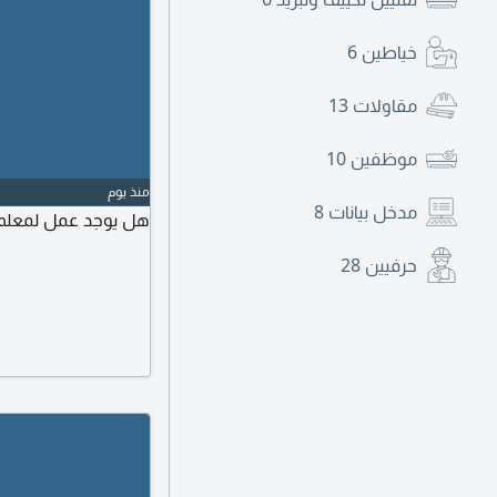
خياطين
6
مقاولات
13
موظفين
10
منذ يوم
مدخل بيانات
8
هل يوجد عمل لمعلم ق
حرفيين
28