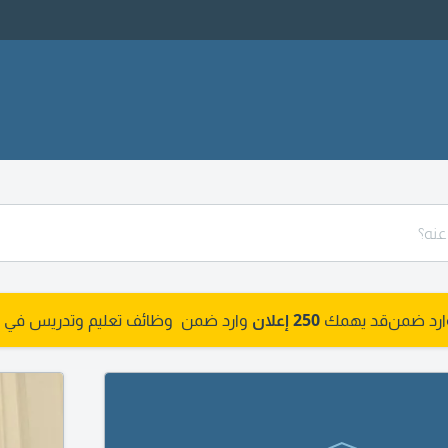
وارد ضمن
قد يهمك
250 إعلان
وارد ضمن وظائف تعليم وتدريس في ا