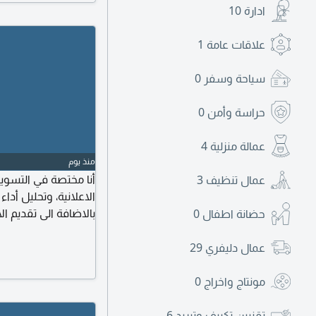
ادارة
10
علاقات عامة
1
سياحة وسفر
0
حراسة وأمن
0
عمالة منزلية
4
منذ يوم
أنا مختصة في التسويق
عمال تنظيف
3
الاعلانية، وتحليل أدا
بالاضافة الى تقديم ا
حضانة اطفال
0
لتطوير المشاريع الم
عمال دليفري
29
ومناقشة امكانية
مونتاج واخراج
0
تقنيين تكييف وتبريد
6