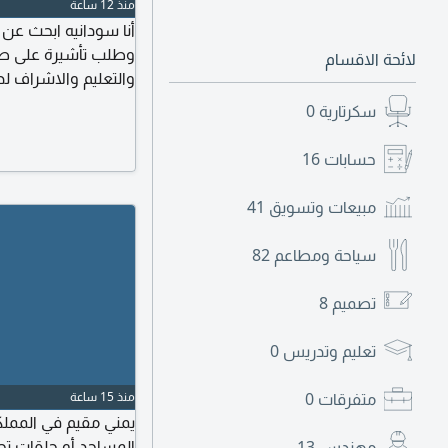
منذ 12 ساعة
أنا سودانيه ابحث عن
وطلب تأشيرة على صاح
لائحة الاقسام
والتعليم والاشراف ل
سكرتارية
0
حسابات
16
مبيعات وتسويق
41
سياحة ومطاعم
82
تصميم
8
تعليم وتدريس
0
متفرقات
0
منذ 15 ساعة
يمني مقيم في المملك
المساجد أو حلقات تح
مهندس
13