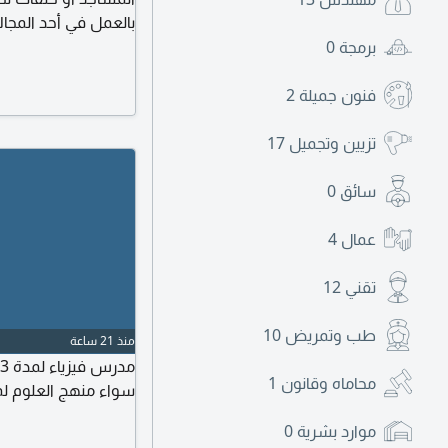
بالعمل في أحد المجالا
مدرس قرآن كريم. وأنا
برمجة
0
فنون جميلة
2
تزيين وتجميل
17
سائق
0
عمال
4
تقني
12
طب وتمريض
10
منذ 21 ساعة
محاماه وقانون
1
سواء منهج العلوم ل
موارد بشرية
0