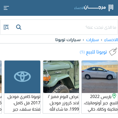
الاحساء
الاحساء
سيارات
سيارات تويوتا
تويوتا للبيع
(5)
ياريس 2022
عرض اليوم مميز /
تويوتا كامري موديل
س
للبيع، جير أوتوماتيك،
لاند كروزر موديل
2017 فل كامل،
ماكينة وكالة، خالي
1999، ما شاء الله
فتحة سقف، جير
ماش
من السمكرة، به
تبارك الرحمن،
أوتوماتيك، بنزين،