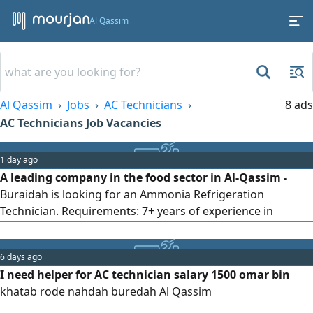
Al Qassim
Al Qassim
Jobs
AC Technicians
8 ads
AC Technicians Job Vacancies
1 day ago
A leading company in the food sector in Al-Qassim -
Buraidah is looking for an Ammonia Refrigeration
Technician. Requirements: 7+ years of experience in
industrial ammonia systems. A technical certificate in
industrial refrigeration systems is preferred. Must have
6 days ago
practical knowledge of NH3 ammonia systems. To apply,
I need helper for AC technician salary 1500 omar bin
please send your CV via email, mentioning the job title.
khatab rode nahdah buredah Al Qassim