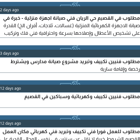
2 days ago
مطلوب في القصيم حي الريان فني صيانة اجهزة منزلية - خبرة في
صيانة الاجهزة الكهربائية المنزلية (غسالات، ثلاجات، أفران الخ) القدرة
على تشخيص الأعطال وإصلاحها بسرعة واحترافية فني فك وتركيب
مكيفات - خبرة في تركيب وفك جميع أنواع المكيفات (سبليت، شباك،
مركزي) الالتزام بمعايير السلامة والجودة كهربائي - خبرة في التمديدات
3 days ago
والصيانة الكهربائية للمنازل والمكاتب - القدرة على العمل الميداني
مطلوب فنيين تكييف وتبريد مشروع صيانة مدارس ويشترط
رخصة وإقامة سارية
12 days ago
مطلوب فنيين تكييف وكهربائية وسباكين في القصيم
12 days ago
مطلوب للعمل فورا فني تكييف وتبريد فني كهربائي مكان العمل
القصيم الشروط خبرة لا تقل عن سنتين في نفس المجال القدرة على