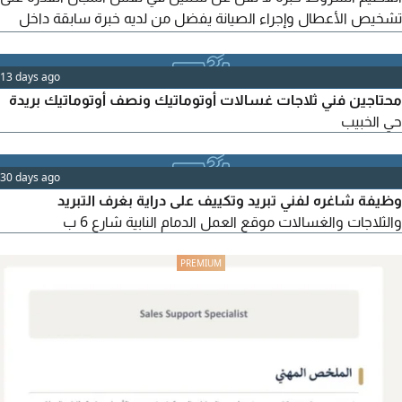
تشخيص الأعطال وإجراء الصيانة يفضل من لديه خبرة سابقة داخل
المملكة للتقديم يرجى إرسال السيرة الذاتية عبر الايميل للتواصل
والاستفسار
13 days ago
محتاجين فني ثلاجات غسالات أوتوماتيك ونصف أوتوماتيك بريدة
حي الخبيب
30 days ago
وظيفة شاغره لفني تبريد وتكييف على دراية بغرف التبريد
والثلاجات والغسالات موقع العمل الدمام النابية شارع 6 ب