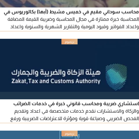
محاسب سوداني مقيم في خميس مشيط (أبها) بكالوريوس في
المحاسبة خبرة ممتازة في مجال المحاسبة وضريبة القيمة المضافة
واعداد الفواتير وقيود اليومية والتقارير الشهرية والسنوية واعداد
الحسابات الختامية وأرصدة العملاء والموردين ومطابقة الحسابات
البنكية وسندات الصرف والقبض والتعامل مع البرامج المحاسبية
استشاري ضريبة ومحاسب قانوني خبرة في خدمات الضرائب
والزكاة والاستشارات نقدم خدمات متخصصة في اعداد وتقديم
الفحص الضريبي وصياغة قوية ومؤثرة للاعتراضات الضريبية ورفع
الدعاوي أمام اللجان الضريبية لمعالجة الربوطات الضريبية وحل النزاعات
لمبالغ تصل الى 50 مليون ريال الردود القانونية على التقييمات الصادرة