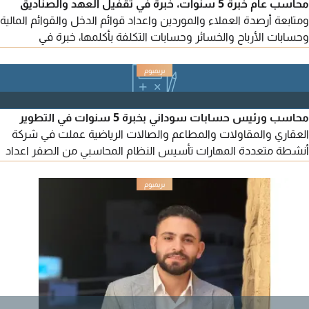
محاسب عام خبرة 5 سنوات، خبرة في تقفيل العهد والصناديق
ومتابعة أرصدة العملاء والموردين واعداد قوائم الدخل والقوائم المالية
وحسابات الأرباح والخسائر وحسابات التكلفة بأكلمها، خبرة في
المستخلصات الخاصة بالمشاريع وغيرها، وخبرة في ادارة المستودعات
وتكلفتها ومخزونها، خبرة في اعداد تقرير الضريبة والتعامل مع
المنصات الحكومية، عملت لدي شركات كبري مثل كارفور وشركات
مقاولات ومواد غذائية أخرى بالمملكة السعودية
محاسب ورئيس حسابات سوداني بخبرة 5 سنوات في التطوير
العقاري والمقاولات والمطاعم والصالات الرياضية عملت في شركة
أنشطة متعددة المهارات تأسيس النظام المحاسبي من الصفر اعداد
وتقديم الاقرارات الضريبة وضريبة الشخص المؤهل للاسترداد والاقرار
ألذ كوي واعداد القوائم المالية ابحث عن عمل