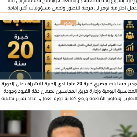
وإدارة الفروع وخدمة العملاء والمبيعات، وأطمح للانضمام الى بيئة
عمل احترافية توفر لي فرصة للتطور وتحمل مسؤوليات أكبر. إقامة
سارية
مدير حسابات مصري خبرة 20 عاما لدي الخبرة للاشراف على الدورة
المحاسبية اليومية وإدارة فريق المحاسبين لضمان دقة القيود وجودة
التقارير، وتطوير الأنظمة ورفع كفاءة دورة العمل. اعداد تقارير تحليلية
للإدارة تشمل مؤشرات الأداء والربحية والاتجاهات وتصميم نماذج
مالية للتوقعات والتدفقات النقدية، واعداد الموازنات التخطيطية
ومتابعة السيولة والالتزامات قصيرة الاجل، وتقديم توصيات لتحسين
الكفاءة وترشيد التكاليف