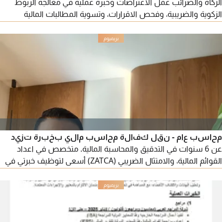
الزكاة والضرائب عمل الاعتراضات وخبرة عملية في معالجة الربوط
الزكوية والضريبية، وفحص الاقرارات، وتسوية المطالبات المالية
متخصص في الاعتراضات الضريبية والزكوية. خبرة في المادة (14) من
اللائحة التنفيذية. خبرة في معالجة القضايا المرتبطة بالمادة (39)
والمادة (40) والمواد القانونية استشارة واحدة قد تضع حل لمشاكل
متراكمة وحلول فورية قانونية نظامية
محاسب عام - نقل كفالة محاسب مالي بخبرة تزيد
عن 6 سنوات في التدقيق والمحاسبة المالية. متخصص في اعداد
القوائم المالية، والامتثال الضريبي (ZATCA) أسعى لتوظيف خبرتي في
مكاتب المحاسبة والشركات لتحقيق الدقة المالية والمساهمة في نمو
المؤسسة اعداد القوائم المالية (قائمة الدخل - قائمة المركز المالي)
اعداد ضريبة القيمة المضافة ورفعها علي هيئة موقع الزكاة والدخل
وإجراء الفحص الضريبي ومتابعة اجراءات وطلبات الاسترداد