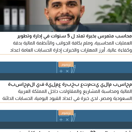
محاسب متمرس بخبرة تمتد ل 5 سنوات في إدارة وتطوير
العمليات المحاسبية، وملم بكافة الجوانب والأنظمة المالية بدقة
وكفاءة عالية. أبرز المهارات والخبرات إدارة الحسابات العامة اعداد
القيود اليومية، التسويات البنكية، ومتابعة حسابات الموردين والعملاء.
التقارير القوائم المالية اعداد القوائم المالية، ميزان المراجعة، وتقارير
قائمة الدخل والمركز المالي. الالتزام الضريبي اعداد الاقرارات الضريبية
(ضريبة القيمة
محاسب مالي يتمتع بخبرة عملية في المحاسبة
المالية ومحاسبة المشاريع والمقاولات داخل المملكة العربية
السعودية ومصر. لدي خبرة في اعداد القيود اليومية، الحسابات الدائنة
والمدينة، التسويات البنكية، متابعة المصروفات والتكاليف، اعداد
التقارير المالية، ومراجعة مستخلصات المقاولين والموردين. أجيد
العمل على برامج ERP وMicrosoft Excel بمستوى متقدم، مع
معرفة جيدة بمعايير التقارير المالية الدولية (IFRS)