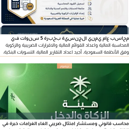
محاسب عام يمني الجنسية بخبرة 5 سنوات في
المحاسبة المالية واعداد القوائم المالية والاقرارات الضريبية والزكوية
وفق الأنظمة السعودية. أجيد اعداد التقارير المالية، التسويات البنكية،
القيود المحاسبية، وتحليل البيانات المالية باستخدام Excel والأنظمة
المحاسبية. متاح للعمل داخل المملكة العربية السعودية الانتقال الى
أي مدينة متواجد حاليا في المدينة المنورة اقابة سارية قابلة للنقل
محاسب قانوني ومستشار امتثال ضريبي الغاء الغرامات خبرة في