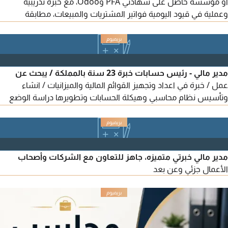
أو مؤسسة حاصل على شهادتي PFA وOdoo، مع خبرة تدريبية
وعملية في قيود اليومية فواتير المشتريات والمبيعات، مطابقة
الحسابات الاقرارات الضريبية (VAT) والتقارير المالية. أجيد Odoo
والأمين وAdvanced Excel. مقيم في الرياض، جاهز للمباشرة فورا
وقابل لنقل الكفالة
مدير مالي - رئيس حسابات خبرة 23 سنة بالمملكة / يبحث عن
عمل / خبرة في اعداد وتجهيز القوائم المالية والميزانيات / انشاء
وتأسيس نظام محاسبي وهيكلة الحسابات وتطويرها دراسة الوضع
المالي وتصحيح العمليات المالية اعداد ورفع الاقرارات الضريبية
والزكوية / وضع الخطط التطويرية ودراسات الجدوى / التحليل المالي /
اعداد التقارير المالية
مدير مالي خبرتي متميزه، جاهز للتعاون مع الشركات وأصحاب
الأعمال جزئي وعن بعد