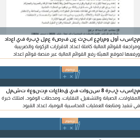
محاسب أول ومراجع ابحث عن فرصة عمل خبرة في اعداد
ومراجعة القوائم المالية كاملة اعداد الاقرارات الزكوية والضريبية
ورفعها لموقع الهيئة رفع القوائم المالية عبر منصة قوائم اعداد
القيود المحاسبية والتسويات البنكية والإقفالات الشهرية والسنوية
اعداد التقارير المالية تقييم الرقابة الداخلية تنفيذ جميع عمليات
المراجعة خبرة في استخدام برامج Erp (أودو - دفترة - قيود) جاهز
للعمل فورا ومتاح نقل كفالة
محاسب خبرة 8 سنوات في قطاعات متنوعة تشمل
المقاولات، الصيانة والتشغيل، النقليات، ومحطات الوقود. امتلك خبرة
في تنفيذ ومتابعة العمليات المحاسبية اليومية، اعداد القيود
والتسويات البنكية، الرواتب والمستحقات، تنفيذ أعمال الأقفال
الشهري والسنوي، اعداد ورفع الاقرارات الضريبية، المستخلصات
للمشاريع، والمساهمة الفعالة في اعداد التقارير والقوائم المالية.
دارس ومطبق للمعايير الدولية لاعداد التقارير المالية IFR