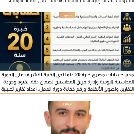
التسويات البنكية، إدارة الذمم المدينة والدائنة، عمل القيود اليومية،
ميزان المراجعة، اعداد القوائم المالية، الإقفالات الشهرية والسنوية.
المؤهلات التقنية أنظمة ERP Oracle, SAP, Onyx - برامج
مايكروسوفت Excel متقدم
مدير حسابات مصري خبرة 20 عاما لدي الخبرة للاشراف على الدورة
المحاسبية اليومية وإدارة فريق المحاسبين لضمان دقة القيود وجودة
التقارير، وتطوير الأنظمة ورفع كفاءة دورة العمل. اعداد تقارير تحليلية
للإدارة تشمل مؤشرات الأداء والربحية والاتجاهات وتصميم نماذج
مالية للتوقعات والتدفقات النقدية، واعداد الموازنات التخطيطية
ومتابعة السيولة والالتزامات قصيرة الاجل، وتقديم توصيات لتحسين
الكفاءة وترشيد التكاليف