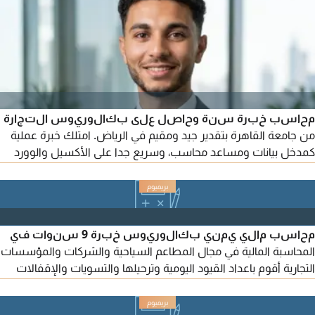
محاسب خبرة سنة وحاصل على بكالوريوس التجارة
من جامعة القاهرة بتقدير جيد ومقيم في الرياض. امتلك خبرة عملية
كمدخل بيانات ومساعد محاسب، وسريع جدا على الأكسيل والوورد
(حاصل على ICDL) دقيق في عملي، أتحمل الضغط، وابحث عن فرصة
انضم فيها لفريقكم وأقدم أفضل ما عندي. يسعدني تواصلكم معي
محاسب مالي يمني بكالوريوس خبرة 9 سنوات في
المحاسبة المالية في مجال المطاعم السياحية والشركات والمؤسسات
التجارية أقوم باعداد القيود اليومية وترحيلها والتسويات والإقفالات
ورفعها للادارات العليا والقدرة على استخدام البرامج المحاسبية ERP
واستخدام برامج الا وفس والاكسل واعداد الاقرارات الضريبية