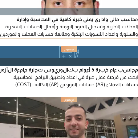
محاسب مالي واداري يمني خبرة كافية في المحاسبة وإدارة
المحلات التجارية وتسجيل القيود اليومية وأقفال الحسابات الشهرية
والسنوية واعداد التسويات البنكية ومتابعة حسابات العملاء والموردين
واعداد وتقديم اقرارات ضريبة القيمة المضافة واعداد القوائم المالية
والجرد الشهري والسنوي ومتابعة المخزون يجيد استخدام البرامج
المحاسبية بخبرة كافية (يمن سوفت - الأونكس برو - سما سوفت -
المتكامل) جاهز لمباشرة العمل
محاسب عام خبرة 5 أعوام بكالوريوس تجارة جامعة الأزهر
ابحث عن فرصة عمل خبرة في اعداد وتطبيق البرامج المحاسبية،
حسابات العملاء (AR) حسابات الموردين (AP) التكاليف (COST)
التسويات البنكية Bank reconciliation, ضبط المخزون وفق معيار
(IAs 2 inventory) اعداد تقارير القيمة المضافة، احتساب الزكاة، اعداد
القوائم المالية بشكل دوري، اعداد مسيرات الرواتب، متواجد في
المدينة المنورة، متاح للعمل