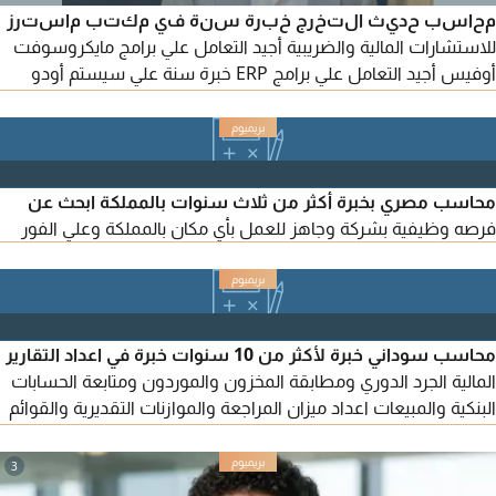
محاسب حديث التخرج خبرة سنة في مكتب ماسترز
للاستشارات المالية والضريبية أجيد التعامل علي برامج مايكروسوفت
أوفيس أجيد التعامل علي برامج ERP خبرة سنة علي سيستم أودو
حاصل على كورس المحاسب المالي المحترف PFA حاصل على كورس
الأكسيل المحاسبي المتقدم حاصل على كورس pfa أتمتع بالعديد من
المهارات التقنية والمهارات الشخصية اسعي للحصول على فرصة
عمل محاسب وجاهز لمباشرة العمل فورا
محاسب مصري بخبرة أكثر من ثلاث سنوات بالمملكة ابحث عن
فرصه وظيفية بشركة وجاهز للعمل بأي مكان بالمملكة وعلي الفور
محاسب سوداني خبرة لأكثر من 10 سنوات خبرة في اعداد التقارير
المالية الجرد الدوري ومطابقة المخزون والموردون ومتابعة الحسابات
البنكية والمبيعات اعداد ميزان المراجعة والموازنات التقديرية والقوائم
المالية ورفع الاقرارات الضريبية والزكوية والرواتب عبر منصة مدد
وبعض المنصات الحكومية متواجد في الدمام إقامة سارية رخصة قيادة
3