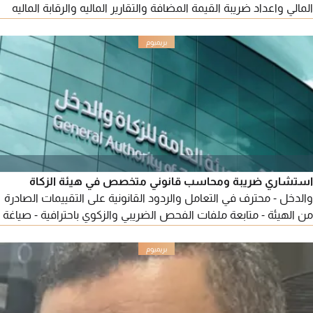
المالي واعداد ضريبة القيمة المضافة والتقارير الماليه والرقابة الماليه
والتخطيط والتتطوير وعملت على مختلف البرامج المحاسبية أودو
ودفتره وقيود وفوديكس ومايكروتك وعملت على مختلف الأنشطة
عقارات ومقاولات وملابس جاهزه ومطاعم وأنشطة صناعية تجاريه
وخدمية أرغب في العمل بدوام كامل
استشاري ضريبة ومحاسب قانوني متخصص في هيئة الزكاة
والدخل - محترف في التعامل والردود القانونية على التقييمات الصادرة
من الهيئة - متابعة ملفات الفحص الضريبي والزكوي باحترافية - صياغة
اعتراضات قوية ومؤثرة تغير مسار التقييم أو الغرامة وتلغيها - خبرة
قوية في اللائحة التنفيذية والاتفاقية الموحدة - ومتابعة القضايا
المعقدة لمبالغ تصل الى 80 مليون - رفع الدعاوي لدى اللجان الضريبية
ومتابعتها - استشارات ضريبية