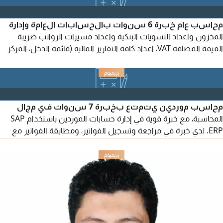
من الهيئة باحترافية عالية خبرة في التعامل مع القضايا الضريبية
والمشاكل الضريبية المعقدة وفق النظام
محاسب عام خبرة 6 سنوات بالحسابات العامة وإدارة
المخزون واعداد التسويات البنكية واعداد مسيرات الرواتب ضريبة
القيمة المضافة VAT، اعداد كافة التقارير الماليه (قائمة الدخل، المركز
المالي، التدفقات النقدية) خبرة كبيرة ببرنامج Odoo وقيود ودفترة
خبرة 3 سنوات بالمجال الطبي وجاهز للمباشرة
محاسب موردين يتمتع بخبرة 7 سنوات في مجال
المحاسبة، مع خبرة قوية في إدارة حسابات الموردين باستخدام SAP
ERP. لدي خبرة في مراجعة وتسجيل الفواتير، ومطابقة الفواتير مع
أوامر الشراء واشعارات الاستلام، واعداد القيود المحاسبية، ومتابعة
أرصدة الموردين والتسويات، وضمان دقة العمليات المالية والالتزام
بالسياسات والاجراءات المحاسبية. أجيد استخدام SAP ERP
وMicrosoft Excel بمستوى متقدم، وأتميز بالدقة