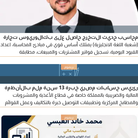
محاسب حديث التخرج حاصل على بكالوريوس تجارة
(شعبة اللغة الانجليزية) يمتلك أساس قوي في مبادئ المحاسبة، اعداد
القيود اليومية، تسجيل فواتير المشتريات والمبيعات، مطابقة
الحسابات، الاقرارات الضريبية (VAT) ويجيد استخدام برامج Microsoft
office، برامج ERP خاصة (Odoo) جاهز للعمل فورا - إقامة سارية
قابلة للنقل
رئيس حسابات مصري خبرة 13 سنة ملم بالأنظمة
المالية والضريبية بالمملكة خاصة في قطاع الأغذية والمشروبات
والمطابخ المركزية وتطبيقات التوصيل خبرة بالتكاليف وعمل القوائم
المالية والتحليلات والتقارير والموازنات التقديرية وتحليل الانحرافات
المالية واقتراح الحلول حاصل علي دورات تدريبية IFRS - CMA متواجد
في الرياض حي النسيم إقامة سارية