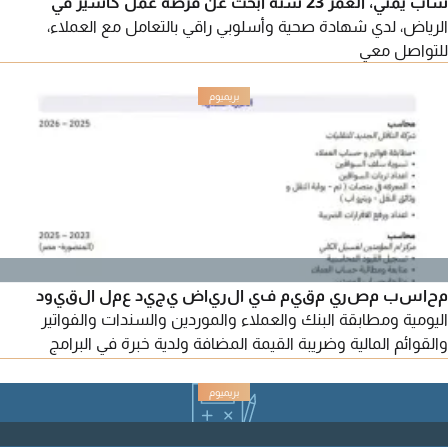
شاب يمني، العمر 23 سنة ابحث عن فرصة عمل كاشير في
الرياض، لدي شهادة صحية وأسلوبي راقي بالتعامل مع العملاء،
للتواصل معي
محاسب مصري مقيم في الرياض يجيد عمل القيود
اليومية ومطابقة البنك والعملاء والموردين والسندات والفواتير
والقوائم المالية وضريبة القيمة المضافة ولدية خبرة في البرامج
المحاسبية ERP وإقامة سارية 6 شهور وجاهز للعمل في أي مكان