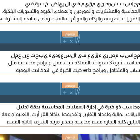
محاسب سوداني مقيم في الرياض، خبرة في
المحاسبة والمشتريات والموردين والعملاء، القيود والتسويات البنكية،
الاقرارات الضريبية والزكاة والقوائم المالية. خبرة في متابعة المشتريات،
عروض الأسعار، أوامر الشراء، الفواتير وأرصدة الموردين. أجيد Odoo
وسماك ودفترة وExcel، وخبرة في المقاولات والتطوير العقاري. متاح
للعمل فورا
محاسب مصري مقيم في السعودية يبحث عن عمل
محاسب خبرة 3 سنوات بالمملكة حيث عمل ع برامج محاسبيه مثل
ساب والمتكامل وبرامح erb حيث الخبرة في الادخالات اليوميه
والتوجيه المحاسبي الصحيح للقيد - تصفية العهد - صرف الرواتب -
التسوية البنكية - مطابقه العملاء والموردين - لديه الخبرة في اعداد
الدورة تلمحاسبيه بداية من اعداد القيد المحاسبي حتى ميزان المراجعة
محاسب ذو خبرة في إدارة العمليات المحاسبية بدقة تحليل
البيانات المالية واعداد التقارير وتقديمها لاتخاذ القر أرت. التعليم جامعة
النيلين كلية التجارة قسم محاسبة بتقدير مرتبة الشرف الثانية القسم
الثاني. عملت في عدة شركات بالمملكة منها شركة صدى جدة
للأدوات الصحية وكذلك شركة عمر المند يلي التجارية كذلك شركة