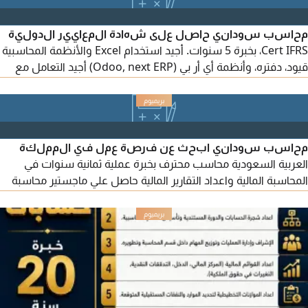
ورفعها ابحث عن عمل محاسب
محاسب سوداني حاصل على شهادة المعايير الدولية
Cert IFRS، بخبرة 5 سنوات. أجيد استخدام Excel والأنظمة المحاسبية
قيود، دفتره، وأنظمة أي أر بي (Odoo, next ERP) أجيد التعامل مع
المنصات الحكومية قوى مدد مقيم ابشر أعمال بلدي هيئة الزكاة
والدخل الخ
محاسب سوداني ابحث عن فرصة عمل في المملكة
العربية السعودية محاسب محترف بخبرة عملية ثمانية سنوات في
المحاسبة المالية واعداد التقارير المالية حاصل علي ماجستير محاسبة
وشهادة المحاسب الاداري الأمريكية CMA وامتلك خبرة في استخدام
أنظمة ERP وMicrosoft Excel مع معرفة باعداد القيود اليومية،
التسويات البنكية، حسابات العملاء والموردين، واعداد القوائم والتقارير
المالية والتعامل مع المراجع الخارجي. ابحث عن فرصة