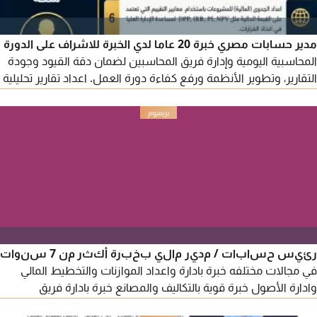
مدير حسابات مصري خبرة 20 عاما لدي الخبرة للاشراف على الدورة
المحاسبية اليومية وإدارة فريق المحاسبين لضمان دقة القيود وجودة
التقارير، وتطوير الأنظمة ورفع كفاءة دورة العمل. اعداد تقارير تحليلية
للإدارة تشمل مؤشرات الأداء والربحية والاتجاهات وتصميم نماذج
مالية للتوقعات والتدفقات النقدية، واعداد الموازنات التخطيطية
ومتابعة السيولة والالتزامات قصيرة الاجل، وتقديم توصيات لتحسين
الكفاءة وترشيد التكاليف
رئيس حسابات / مدير مالي بخبرة أكثر من 7 سنوات
في مجالات مختلفه خبرة بادارة واعداد الموازنات والتخطيط المالي
وادارة الأصول خبرة قوية بالتكاليف والمصانع خبرة بادارة فريق
الحسابات والتواصل الجيد حاصل على الزمالة الأمريكية المحاسب