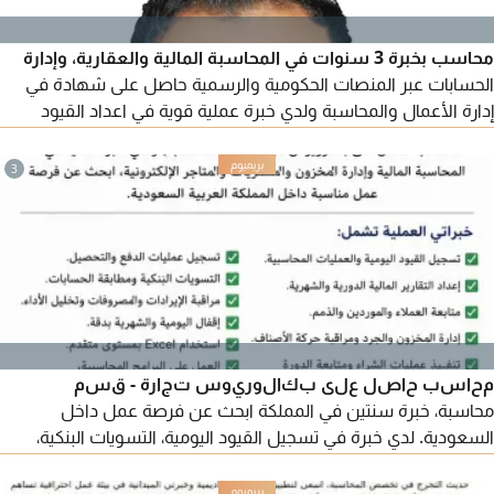
محاسب بخبرة 3 سنوات في المحاسبة المالية والعقارية، وإدارة
الحسابات عبر المنصات الحكومية والرسمية حاصل على شهادة في
إدارة الأعمال والمحاسبة ولدي خبرة عملية قوية في اعداد القيود
اليومية، إدارة حسابات الموردين والعملاء، التسويات البنكية، واعداد
القوائم المالية. لدي معرفة متقدمة في ضريبة القيمة المضافة (اعداد،
3
تقديم، واسترداد) وخبرة في التعامل مع المنصات الالكترونية مثل
قوى - مقيم. ابحث عن دوام جزئي
محاسب حاصل على بكالوريوس تجارة - قسم
محاسبة، خبرة سنتين في المملكة ابحث عن فرصة عمل داخل
السعودية. لدي خبرة في تسجيل القيود اليومية، التسويات البنكية،
اعداد التقارير المالية، إدارة المخزون والجرد، والعمل على برنامج
Phenix Pro والبرامج المحاسبية الأخرى. أجيد استخدام Excel