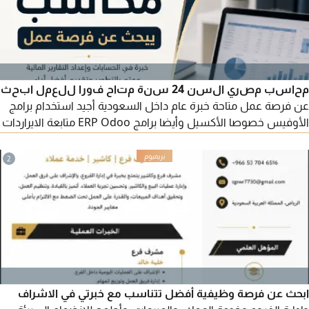
محاسب مصري السن 24 سنة متاح فورا للعمل ابحث
عن فرصة عمل متاحة خبرة عام داخل السعودية أجيد استخدام برامج
الأوفيس خصوصا الأكسيل وأيضا برامج ERP Odoo متابعة الايراردات
والمصروفات اليومية وتسجيلها ورفع تقرير كل شهر بها قبض
الموظفين والتعامل معهم بشكل مستمر التعامل مع العملاء
2
والموردين
ابحث عن فرصة وظيفية أفضل تتناسب مع خبرتي في الاشراف