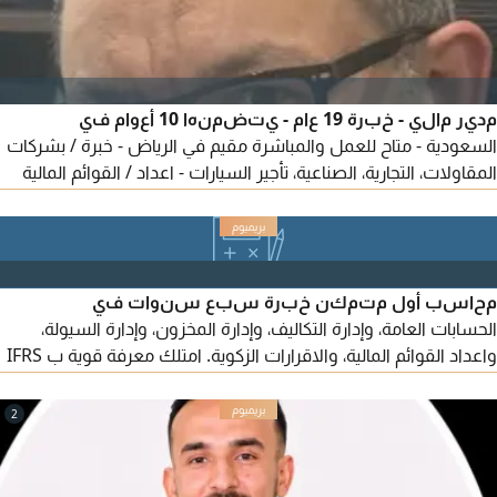
مدير مالي - خبرة 19 عام - يتضمنها 10 أعوام في
السعودية - متاح للعمل والمباشرة مقيم في الرياض - خبرة / بشركات
المقاولات، التجارية، الصناعية، تأجير السيارات - اعداد / القوائم المالية
وفقا للمعايير المحاسبية - ادارة الموازنات - السياسات الهياكل
التنظيميه والامتثال - الاقرارات الضريبية - التحليل المالي ودراسة
الجدوى ومؤشرات الأداء kips - ادارة التدفقات النقديه والمخاطر
المالية - التفاوض وادارة التسهيلات
محاسب أول متمكن خبرة سبع سنوات في
الحسابات العامة، وإدارة التكاليف، وإدارة المخزون، وإدارة السيولة،
واعداد القوائم المالية، والاقرارات الزكوية. امتلك معرفة قوية ب IFRS
وCMA، وأتمتع بمهارات قوية في التحليل المالي واعداد مؤشرات
الأداء (KPIs) أجيد استخدام Power BI وMicrosoft Office وأنظمة
2
ERP، اجادة اللغة الانجليزية، ومتمكن في تطبيق أنظمة Internal
Controls وتحسين الكفاءة التشغيلية، اعداد الموازنات ودراسات