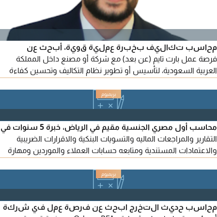
محاسب تكاليف بخبرة عملية قوية، أبحث عن
فرصة عمل بارت تايم (عن بعد) مع شركة أو مصنع داخل المملكة
العربية السعودية، لتأسيس أو تطوير نظام التكاليف وتحسين كفاءة
التشغيل. الخبرات والمهارات: إعداد وتحليل تقارير التكاليف بشكل
احترافي، تحليل الانحرافات (Variance Analysis) واتخاذ الإجراءات
التصحيحية، تسعير المنتجات والخدمات بناءً على التكاليف الفعلية،
تصميم وتطبيق نظام تكاليف متكامل من الصفر، مراقبة التكاليف
محاسب أول مصري الجنسية مقيم في الرياض، خبرة 5 سنوات في
التشغيلية.
التقارير والمراجعات الماليه والتسويات البنكية والاقرارات الضريبية
والاعتمادات المستندية ومتابعه حسابات العملاء والموردين ومهارة
عالية في التعامل مع المنصات الحكوميه مثل مقيم ونافذ وإيجار وهيئة
ذكاه والضريبة والجمارك وفسح وملم بمعايير المحاسبه الدولية ولديه
لغة انجليزية عاميه ومحاسبيه جيدة جدا
محاسب حديث التخرج ابحث عن فرصة عمل في شركة