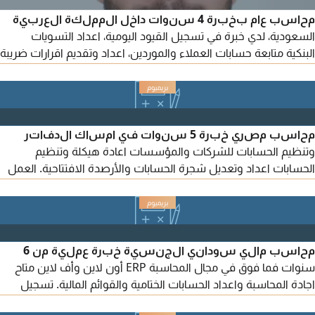
محاسب عام بخبرة 4 سنوات داخل المملكة العربية
السعودية، لدي خبرة في تسجيل القيود اليومية، اعداد التسويات
البنكية متابعة حسابات العملاء والموردين، اعداد وتقديم اقرارات ضريبة
القيمة المضافة (VAT) واعداد القوائم المالية، بما في ذلك قائمة الدخل
وقائمة المركز المالي، مع اجادة العمل على أنظمة ERP مثل odoo
وبرنامج Excel. متاح للعمل فورا
محاسب مصري خبرة 5 سنوات في امساك الدفاتر
وتنظيم الحسابات للشركات والمؤسسات اعادة هيكلة وتنظيم
الحسابات اعداد وتعديل شجرة الحسابات والأرصدة الافتتاحية. العمل
على نظام Odoo وبرامج مختلفة وادخال القيود، الفواتير، ومطابقات
البنك. الدورة المستندية الكاملة إدارة المشتريات، المبيعات، ومتابعة
ذمم العملاء والموردين واعداد القوائم المالية متابعة المواقع
الحكومية (ابشر - مدد - تاميننات - بلدي - وزارة التجارة)
محاسب مالي سوداني الجنسية خبرة عملية من 6
سنوات فما فوق في مجال المحاسبة ERP أون لاين وأف لاين متاح
اجادة المحاسبة واعداد الحسابات الختامية والقوائم المالية. تسجيل
القيود اليومية وإجراء التسويات البنكية إدارة حسابات العملاء