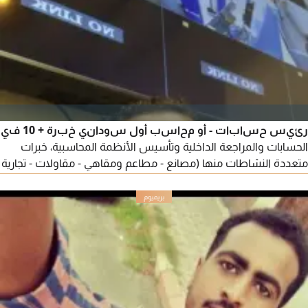
الماسة الرياض للتجارة حتى يوليو 2026. البنوك والصندوق العملاء
والموردين والحسابات الختامية والقيم
رئيس حسابات - أو محاسب أول سوداني خبرة + 10 في
الحسابات والمراجعة الداخلية وتأسيس الأنظمة المحاسبية، خبرات
متعددة النشاطات منها (مصانع - مطاعم ومقاهي - مقاولات - تجارية
استيراد وطبية) معرفة بجميع الأنظمة المحاسبية والبرامج (أودو -
سماك - أونيكس برو. الخ) عملت في مكتب محاسب ومراجع قانوني -
عضو في الهيئة السعودية للمراجعين والمحاسبين SOCPA