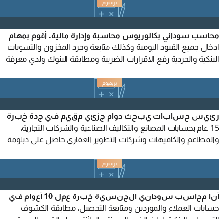
والموردين التعامل مع الاقرارات الضريبية وجميع المنصات الحكوميه
الخاصه بالمجال مثل منصة حماية الأجور مدد وقوى ومقيم وغيرها
اجادة استخدام برامج Microsoft Excel Word
محاسب سوداني بكالوريوس محاسبة وإدارة مالية. أقوم بمهام
ادخال جميع القيود اليومية وكذلك متابعة وجرد المخزون والتسويات
البنكية والجردية رفع الاقرارات الضريبة ومطابقة البنوك ولدي معرفة
بالبرامج المحاسبية أودو ودفتره وكويك بوكس وكذلك سماك
واكسل. لدي خبرة في المملكة العربية السعودية أكثر من 6 سنوات
قد عملت محاسب لمدة 5 سنوات بمؤسسة مقاولات وشركة
خرسانة في الرياض وعلمت محاسبا بفندق في نجران لمدة عام
رئيس حسابات يبحث دوام جزئي مقيم في جدة خبرة
15 عام بحسابات المصانع والتكاليف الصناعية والشركات التجارية،
والمطاعم والكافيهات وشركات التطوير العقاري حاصل على دبلومة
في التكاليف وشهادة مهنية في المعايير الدولية في المحاسبة IFRS
(ACCA) خبرة في اعداد التقارير المالية وقائمة الدخل والميزانية
العمومية خبرة في الاقرارات الضريبية واقرار استرداد ضريبة القيمة
المضافة العمل على برامج ERP مثل مايكروسوفت ديناميك
أنا محاسب سوداني الجنسية خبرة عمل 10 أعوام في
حسابات العملاء والموردين ومتابعة التحصيل، مطابقة الكشوف