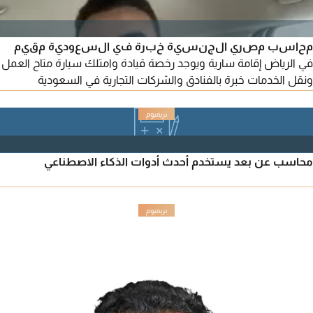
محاسب مصري الجنسية خبرة في السعودية مقيم
في الرياض إقامة سارية ويوجد رخصة قيادة وامتلك سيارة متاح العمل
ونقل الخدمات خبرة بالفنادق والشركات التجارية في السعودية
(بكالوريوس تجارة - جامعة عين شمس) لغة انجليزية (جيد) خبرة
بالاكسل وبرامج المحاسبة دفترة & Odoo بنظام ERP - خبرة بشجرة
الحسابات ومراجعة عهد المشتريات وحسابات العملاء والموردين
وادخال كافة القيود المحاسبية وخبرة بمطابقة وتسويات البنوك
محاسب عن بعد يستخدم أحدث أدوات الذكاء الاصطناعي