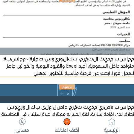
وMicrosoft Office، وأتميز بالدقة وسرعة التعلم والعمل تحت
الضغط. متواجد داخل المملكة وجاهز للمباشرة فورا
محاسب حديث التخرج، بكالوريوس تجارة - محاسبة،
متواجد داخل السعودية، أجيد Excel والقيود اليومية والفواتير، جاهز
للعمل فورا، ابحث عن فرصة مناسبة للتطوير المهني
محاسب مصري حديث تخرج حاصل على بكالوريوس
تجارة، لدي اقامة سارية، لغة انجليزيه ممتازة، خبرة سنتين في المحاسبة
والمقاولات، أجيد العمل على، Microsoft Excel, Word، ERP
system ولدي معرفة بالقيود اليومية التسويات، أقفال الحسابات،
الرئيسية
أضف اعلانك
حسابي