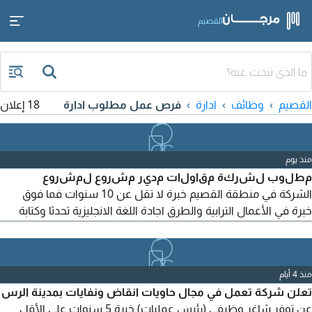
القصيم
القصيم
وظائف
ادارة
فرص عمل مطلوب ادارة
18 إعلان
منذ يوم
مطلوب لشركة مقاولات مدير مشروع لمشروع
الشركة في منطقة القصيم خبرة لا تقل عن 10 سنوات فما فوق
خبرة في الأعمال الترابية والطرق اجادة اللغة الانجليزية تحدثا وكتابة
متاح لنقل الكفالة يرجى إرسال السيرة الذاتية الى مع كتابة مدير
مشروع (Project Manager) وكود الوظيفة في عنوان البريد
الألكتروني كود الوظيفة 150
منذ 4 أيام
تعلن شركة تعمل في مجال حاويات انقاض ونفايات بمدينة الرس
عن توفر شاغر وظيفي (رئيس عمليات) خبرة 5 سنوات على الأقل