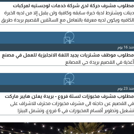
مطلوب مشرف حركة لدى شركة خدمات لوجستيه لمركبات
دينات ويشترط لدية خبرة سابقه وكافية ولن يقبل إلا من لديه الخبرة
الكافيه ويكون لديه معرفة بالتعامل مع السائقين القصيم بريدة طريق
الخزان
منذ 16 يوم
مطلوب موظف مشتريات يجيد اللغة الانجليزية للعمل في مصنع
أغذية في القصيم بريدة حي المصانع
منذ 23 يوم
مطلوب مشرف مخبوزات لستة فروع - بريدة يعلن هايبر ماركت
في القصيم عن حاجته الى مشرف مخبوزات محترف للاشراف على
تشغيل وتطوير أقسام المخبوزات في 6 فروع، وتشمل البيتزا
والفطائر، الخبز العربي والصامولي والتوست، المخبوزات الفرنسية،
الحلبيات والحلويات الشرقية، والكيك والتورتات. يشترط خبرة لا تقل
عن 5 سنوات في مجال المخابز، مع خبرة في إدارة الشيفات