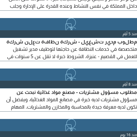
داخل المملكة في نفس النشاط وعنده القدرة على الإدارة وجلب
المشاريع، يحدد الراتب بعد المقابلة، التواصل
منذ 5 أيام
مطلوب مدير تشغيل - شركة نظافة تعلن شركة
متخصصة في خدمات النظافة عن حاجتها لتوظيف مدير تشغيل
للعمل في القصيم - عنيزة. الشروط خبرة لا تقل عن 5 سنوات في
إدارة وتشغيل شركات النظافة. خبرة في إدارة المشاريع والعقود
الحكومية والخاصة. القدرة على إدارة المشرفين والعمال ووضع خطط
التشغيل اليومية. خبرة في اعداد الجداول التشغيلية وتوزيع القوى
منذ 8 أيام
العاملة. الالمام باعداد التقارير ومؤشرات الأداء (KPIs)
مطلوب مسؤول مشتريات - مصنع مواد غذائية نبحث عن
مسؤول مشتريات لديه خبرة في مصانع المواد الغذائية، ويفضل أن
تكون لديه معرفة جيدة بالمحاسبة والمخازن والمشتريات. المهام
تنفيذ دورة المشتريات بالكامل. ادخال قيود المشتريات والمخازن على
النظام. متابعة أوامر الشراء والاستلام والفواتير. المساعدة في
الأعمال المحاسبية واعداد المستندات. التنسيق مع المخازن والإدارة
منذ 16 يوم
المالية. الشروط خبرة سابقة في مصانع المواد الغذائية