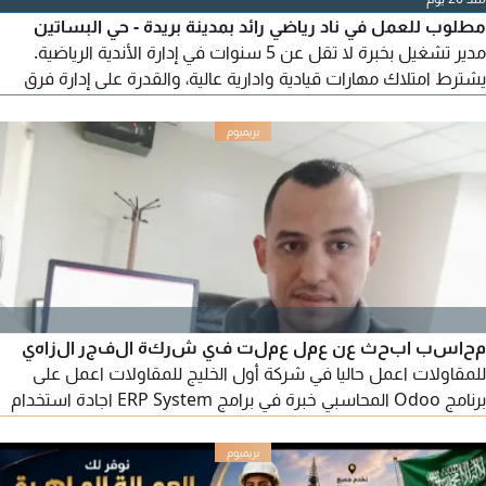
مطلوب للعمل في ناد رياضي رائد بمدينة بريدة - حي البساتين
مدير تشغيل بخبرة لا تقل عن 5 سنوات في إدارة الأندية الرياضية.
يشترط امتلاك مهارات قيادية وادارية عالية، والقدرة على إدارة فرق
العمل، وتحقيق مستهدفات المبيعات، ورفع الايرادات والحصة
السوقية، وتحسين تجربة العملاء، وتطوير الأداء التشغيلي، ومتابعة
مؤشرات الأداء، ووضع وتنفيذ الخطط التشغيلية وتحقيق نتائج
ملموسة
محاسب ابحث عن عمل عملت في شركة الفجر الزاهي
للمقاولات اعمل حاليا في شركة أول الخليج للمقاولات اعمل على
برنامج Odoo المحاسبي خبرة في برامج ERP System اجادة استخدام
Word وExcel خبرة في تسجيل القيود اليومية خبرة في فواتير
المبيعات والمشتريات متابعة حسابات العملاء والموردين متابعة
المصروفات والايرادات إجراء التسويات البنكية إقامة سارية للتواصل