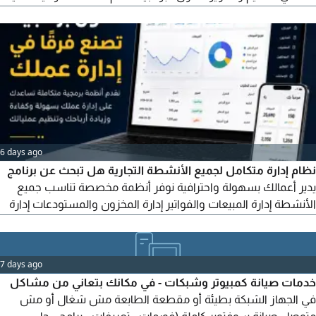
جميع أنواع الأنظمة والتطبيقات من الفكرة وحتى التشغيل. الخدمات
تصميم وتطوير أنظمة الويب. تطوير تطبيقات الجوال (Android &
iPhone) تطوير تطبيقات سطح المكتب (Desktop Applications)
تصميم قواعد البيانات والأنظمة الادارية. انشاء لوحات التحكم
6 days ago
نظام إدارة متكامل لجميع الأنشطة التجارية هل تبحث عن برنامج
يدير أعمالك بسهولة واحترافية نوفر أنظمة مخصصة تناسب جميع
الأنشطة إدارة المبيعات والفواتير إدارة المخزون والمستودعات إدارة
السوبر ماركت إدارة المطاعم والكافيهات إدارة التوصيل والدليفري
إدارة الفروع المتعددة النسخ الاحتياطي وربط البيانات مميزات النظام
سهل الاستخدام تقارير دقيقة وفورية سرعة في الأداء
7 days ago
خدمات صيانة كمبيوتر وشبكات - في مكانك بتعاني من مشاكل
في الجهاز الشبكة بطيئة أو مقطعة الطابعة مش شغال أو مش