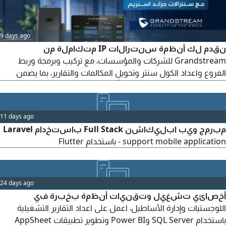
9 days ago
نقدم لك أنظمة سنترالات IP متكاملة من
Grandstream للشركات والمؤسسات، مع تركيب وبرمجة وربط
الفروع واعداد الكول سنتر وتحويل المكالمات والتقارير، بما يضمن
اتصالا واضحا ومنظما داخل منشأتك. خدماتنا تشمل سنترالات IP
كول سنتر ربط فروع برمجة تحويلات دعم فني وصيانة اتحاد الرائدة
لحلول تقنية المعلومات والاتصالات للتواصل والاستفسار
11 days ago
مبرمج ويب ابليكاشن Full Stack باستخدام Laravel
- support mobile application باستخدام Flutter
24 days ago
أخصائي تشغيل وتقنيات أنظمة بخبرة في
اللوجستيات وإدارة الأساطيل، اعمل على اعداد التقارير التشغيلية
باستخدام SQL Server وPower BI وتطوير تطبيقات AppSheet