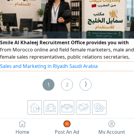
with the maintenance and accident departments. Based in
Riyadh.
Smile Al Khaleej Recruitment Office provides you with
from Morocco online and field female marketers, male and
female sales representatives, public relations secretaries,
and all male and female employees in the secretarial field
Sales and Marketing in Riyadh Saudi Arabia
with high efficiency. For requests, please contact us via our
numbers
⟩
1
2
Home
Post An Ad
My Account