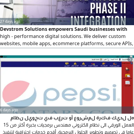
27 days ago
Devstrom Solutions empowers Saudi businesses with
high - performance digital solutions. We deliver custom
websites, mobile apps, ecommerce platforms, secure APIs,
ZATCA integrations, SEO, and digital marketing tailored for
the Saudi market. Trusted by companies in KSA for
5
scalable, compliant, and results - driven technology
6 days ago
هل لديك فكرة لمشروع أو ترغب في تحويل نظام
العمل الورقي الى نظام الكتروني مهندس برمجيات بخبرة أكثر من 15
عاما في تصميم وتطوير الحلول البرمجية، أقدم خدمات احترافية لتنفيذ