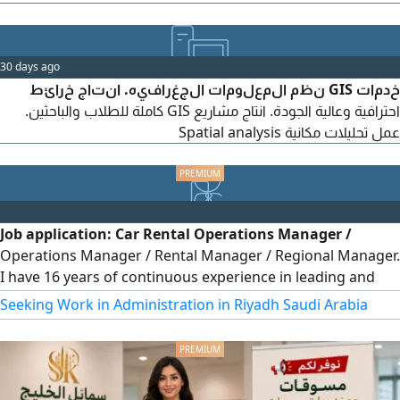
لاتمتة العمليات وتحسين كفاءة العمل. لدي خبرة في الدعم الفني
والشبكات وأنظمة ERP وتحليل بيانات الرحلات والصيانة والوقود
والايرادات
30 days ago
خدمات GIS نظم المعلومات الجغرافيه. انتاج خرائط
احترافية وعالية الجودة. انتاج مشاريع GIS كاملة للطلاب والباحثين.
عمل تحليلات مكانية Spatial analysis
Job application: Car Rental Operations Manager /
Operations Manager / Rental Manager / Regional Manager.
I have 16 years of continuous experience in leading and
developing car rental operations, increasing profits by
Seeking Work in Administration in Riyadh Saudi Arabia
improving operational mechanisms such as collections
and reducing delinquency rates. I have extensive
experience in operations management, opening new
branches, and ensuring fast fleet turnover in coordination