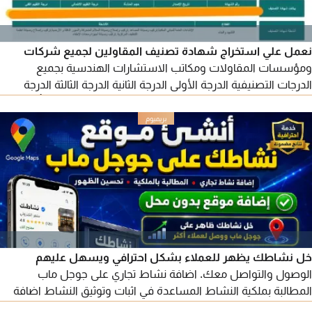
نعمل علي استخراج شهادة تصنيف المقاولين لجميع شركات
ومؤسسات المقاولات ومكاتب الاستشارات الهندسية بجميع
الدرجات التصنيفية الدرجة الأولى الدرجة الثانية الدرجة الثالثة الدرجة
الرابعة الدرجة الخامسة درجة اعتماد في أسرع وقت ممكن وبأقل
الأسعار خبرة طويلة في المجال وبسابقة أعمال ممتازة بجميع مناطق
المملكة
خل نشاطك يظهر للعملاء بشكل احترافي ويسهل عليهم
الوصول والتواصل معك. اضافة نشاط تجاري على جوجل ماب
المطالبة بملكية النشاط المساعدة في اثبات وتوثيق النشاط اضافة
الصور والخدمات والمنتجات اضافة أوقات وساعات العمل تعديل