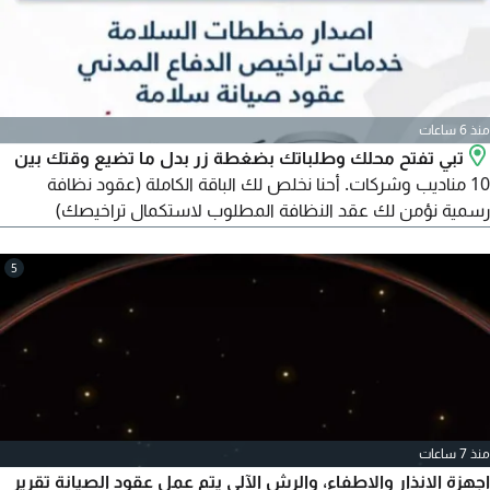
منذ 6 ساعات
تبي تفتح محلك وطلباتك بضغطة زر بدل ما تضيع وقتك بين
10 مناديب وشركات. أحنا نخلص لك الباقة الكاملة (عقود نظافة
رسمية نؤمن لك عقد النظافة المطلوب لاستكمال تراخيصك)
شهادات سلامة وتقارير هندسية) اصدار تقارير فنية معتمدة لدى
الدفاع المدني لضمان سلامة موقعك) صيانة أنظمة الحريق توريد
5
وتركيب وصيانة) عقود صيانة الكاميرات) خبرة طويلة في التعامل مع
اشتراطات الدفاع المدني والاستشاريين، في انتظارك بأسعار طيبة
منذ 7 ساعات
اجهزة الانذار والاطفاء، والرش الآلي يتم عمل عقود الصيانة تقرير