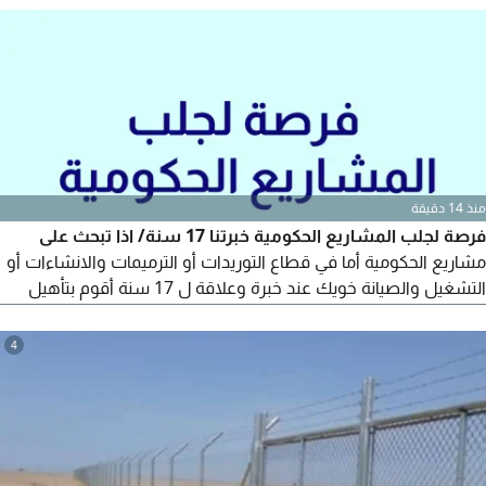
وترتيب بيانات النشاط تحسين ظهور ومعلومات النشاط اضافة نشاط
بدون محل للأنشطة المؤهلة لذلك نخدم المؤسسات والمحلات
ومقدمي الخدمات والأنشطة التجارية المختلفة
منذ 14 دقيقة
فرصة لجلب المشاريع الحكومية خبرتنا 17 سنة/ اذا تبحث على
مشاريع الحكومية أما في قطاع التوريدات أو الترميمات والانشاءات أو
التشغيل والصيانة خويك عند خبرة وعلاقة ل 17 سنة أقوم بتأهيل
مؤسستك أو شركتك للدخول للمشاريع الحكومية وجلب أفضل
المشاريع الحكومية المناسبة لك في القطاع الذي تحب تبدأ فيه / لا
4
يتواصل معنا غير من عند رأس مال ولو صغير