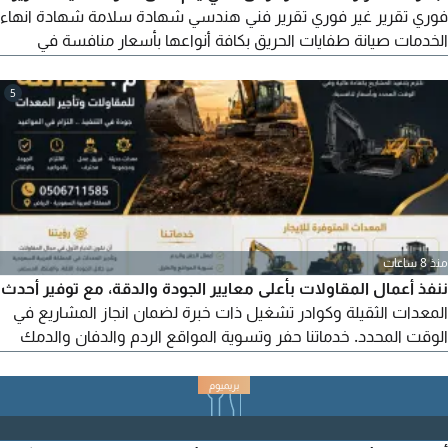
فوري تقرير غير فوري تقرير فني هندسي شهادة سلامة شهادة انهاء
الخدمات صيانة طفايات الحريق بكافة أنواعها بأسعار منافسة في
السوق
5
منذ 8 ساعات
ننفذ أعمال المقاولات بأعلى معايير الجودة والدقة، مع توفير أحدث
المعدات الثقيلة وكوادر تشغيل ذات خبرة لضمان انجاز المشاريع في
الوقت المحدد. خدماتنا حفر وتسوية المواقع الردم والدفان والدمك
توريد مواد الاحلال والدفان نقل مخلفات البناء والترحيل تنفيذ أعمال
البنية التحتية تأجير المعدات الثقيلة مع مشغل أو بدو الرياض العليا