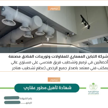
لفلل وشقق سكنيه ومحلات تجاريه ومكاتب اداريه واخراج واقعي
ببرامج أل 3ds Max بدقة عالية واظهار الخامات طبقا للسوق
4
السعودي وحساب الكميات للمشروع
شركة التباين المعماري للمقاولات وتوريدات الفنادق مصنفة
أخصائيين في ترميم وتشطيب فريق هندسي على مستوى عالي
بمكتب فني معتمد باصدار جميع الرخص (عظم تشطيب هناجر
مستوصف فنادق مطاعم كافيهات) للتواصل ايميل