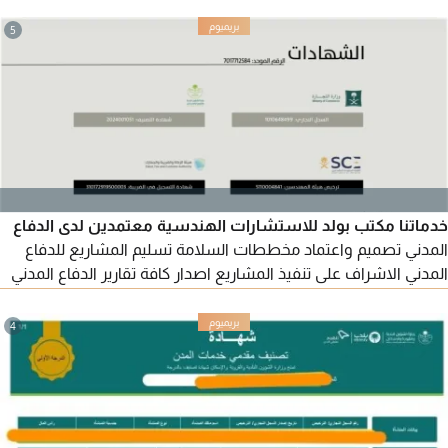
بترسية المناقصات وادارة المشاريع التواصل عبر الواتساب أو الايميل
(الرجاء التواصل فقط للشركات ذات القدرة ولديها المتطلبات
5
والامكانيات المالية والفنية للمشاريع الحكومية) الرجاء قراءة الاعلان
جيدا قبل التواصل
خدماتنا مكتب بولد للاستشارات الهندسية معتمدين لدى الدفاع
المدني تصميم واعتماد مخططات السلامة تسليم المشاريع للدفاع
المدني الاشراف على تنفيذ المشاريع اصدار كافة تقارير الدفاع المدني
تصميم واعتماد كافة مخططات الميكانيكا والكهرباء خدمات مؤسسة
ارم توريد وتركيب أنظمة الدفاع المدني أعمال صيانة أنظمة الدفاع
4
المدني