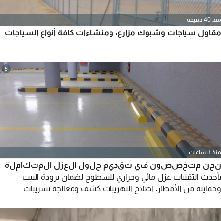
منذ 40 دقيقة
مقاول سياجات وشبوك مزارع، ومنشاءات كافة أنواع السياجات
5
منذ 3 ساعات
نحن متخصصون في تقديم حلول العزل المتكاملة
بأحدث التقنيات عزل مائي وحراري للسطوح لضمان برودة البيت
وحمايته من الأمطار. اصلاح التهريبات كشف ومعالجة تسريبات
الخزانات ودورات المياه بدقة عالية. تعقيم الخزانات مياه نظيفة وصحية
لعائلتك. أرضيات إيبوكسي (Epoxy) للمواقف، المستودعات، والمخازن