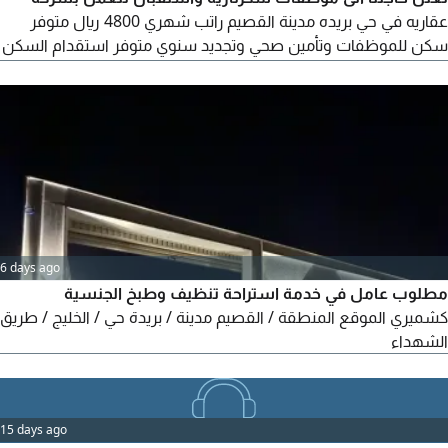
عقاريه في حي بريده مدينة القصيم راتب شهري 4800 ريال متوفر
سكن للموظفات وتأمين صحي وتجديد سنوي متوفر استقدام السكن
في نفس موقع العمل غير متوفر بدل سكن ومواصلات الرجاء ارسال
التفاصيل عبر واتساب مطلوب فقط موظفات
6 days ago
مطلوب عامل في خدمة استراحة تنظيف وطبخ الجنسية
كشميري الموقع المنطقة / القصيم مدينة / بريدة حي / الخليج / طريق
الشهداء
15 days ago