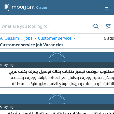
Al Qassim
Al Qassim
Jobs
Customer service
6 ads
Customer service Job Vacancies
4 days ago
مطلوب موظف تجهيز طلبات بقالة توصيل يعرف يكتب عربي
بشكل صحيح ويعرف يتعامل مع العملاء بالباقة ويعرف يستخدم
التقنية، غوغل ماب وغيرها) موقع العمل هايبر ماركت بمنطقة
القصيم، مدينة بريدة طريق الملك فهد - الدوام 12 ساعة بدون
اجازات، الشركة توفر لك السكن فقط) وانترنت داخل مكان العمل
طبيعة العمل داخل الماركت فقط. السكن على الشركة (العمر
5 days ago
المطلوب من 20 الى 27 فقط) الراتب من 1500 الى 1800 ريال
نعلن حاجتنا الى موظفات سكرتارية واستقبال للعمل بشركة