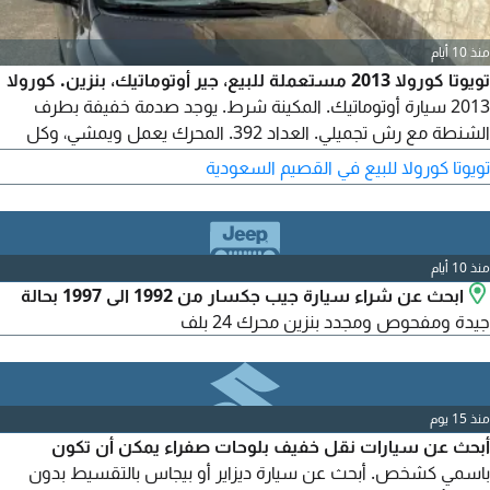
منذ 10 أيام
تويوتا كورولا 2013 مستعملة للبيع، جير أوتوماتيك، بنزين. كورولا
2013 سيارة أوتوماتيك. المكينة شرط. يوجد صدمة خفيفة بطرف
الشنطة مع رش تجميلي. العداد 392. المحرك يعمل ويمشي، وكل
شيء تحت منفض بالكامل. السوم 17500 والبيع قريب. رجاء خاص، لا
تويوتا كورولا للبيع في القصيم السعودية
يتصل الا الصامل. الموقع القصيم، عنيزة
منذ 10 أيام
ابحث عن شراء سيارة جيب جكسار من 1992 الى 1997 بحالة
جيدة ومفحوص ومجدد بنزين محرك 24 بلف
منذ 15 يوم
أبحث عن سيارات نقل خفيف بلوحات صفراء يمكن أن تكون
باسمي كشخص. أبحث عن سيارة ديزاير أو بيجاس بالتقسيط بدون