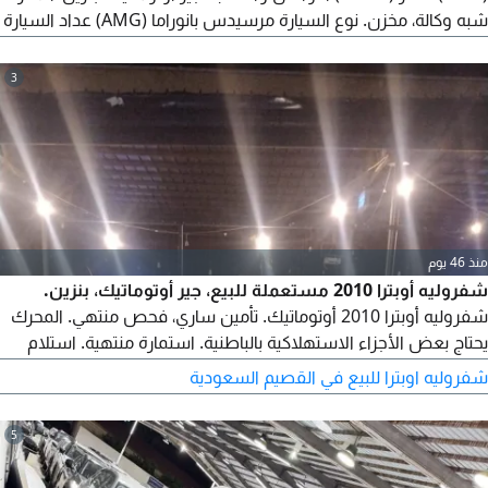
شبه وكالة، مخزن. نوع السيارة مرسيدس بانوراما (AMG) عداد السيارة
95000 كم. وكالة. متاح شحن لجميع أنحاء العالم.
3
منذ 46 يوم
شفروليه أوبترا 2010 مستعملة للبيع، جير أوتوماتيك، بنزين.
شفروليه أوبترا 2010 أوتوماتيك. تأمين ساري، فحص منتهي. المحرك
يحتاج بعض الأجزاء الاستهلاكية بالباطنية. استمارة منتهية. استلام
استمارة سنة بدون فحص. محرك وجير شرط. يحتاج فقط تنظيف
شفروليه اوبترا للبيع في القصيم السعودية
بوابة البنزين. تستلم السيارة ورخصة سنة مجددة بإذن الله
5