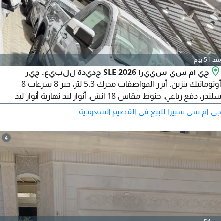
منذ 51 يوم
جي ام سي سييرا SLE 2026 جديدة للبيع. جير
أوتوماتيك بنزين. أبرز المواصفات محرك 5.3 لتر، جير 8 سرعات 8
سلندر، دفع رباعي، جنوط مقاس 18 انش، أنوار ليد نهارية أنوار ليد
عالي واطي، اضاءة ليد على المرايا، أنوار ليد خلفية حساسات أمامية،
جي ام سي سييرا للبيع في القصيم السعودية
حساسات خلفية، هوك خلفي، دخول ذكي تشغيل ذكي، تشغيل عن
بعد، مقاعد جلد
4