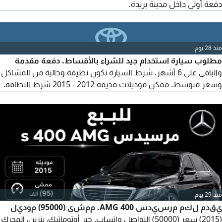
دفعة أولى داخل مدينة بريدة.
منذ 28 يوم
مطلوب سيارة استخدام جيد للشراء بالأقساط. دفعة مقدمة
والباقي على 6 أشهر. شرط السيارة تكون نظيفة وخالية من المشاكل
وسعر متوسط. ممكن موديلات قديمة 2012 - 2015 شرط النظافة.
متواجد في عنيزة. التواصل عبر الواتساب رجاء.
منذ 29 يوم
يقدم لكم مرسيدس 400 AMG. ممشى (95000) موديل
(2015) سعر (50000) التواصل واتساب. جير أوتوماتيك، بنزين، المحرك