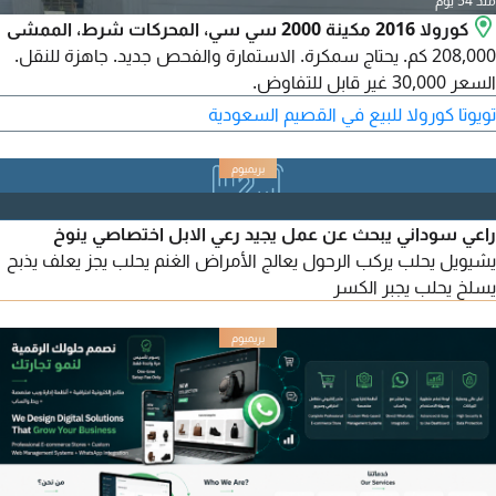
منذ 54 يوم
كورولا 2016 مكينة 2000 سي سي، المحركات شرط، الممشى
208,000 كم. يحتاج سمكرة. الاستمارة والفحص جديد. جاهزة للنقل.
السعر 30,000 غير قابل للتفاوض.
تويوتا كورولا للبيع في القصيم السعودية
راعي سوداني يبحث عن عمل يجيد رعي الابل اختصاصي ينوخ
يشيويل يحلب يركب الرحول يعالج الأمراض الغنم يحلب يجز يعلف يذبح
يسلخ يحلب يجبر الكسر