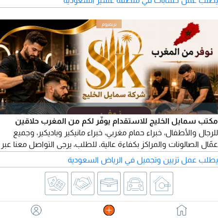
الانحرافات، ومعايير IFRS، مع اجادة Excel والتعامل مع أنظمة ERP.
أحمل إقامة سعودية قابلة للنقل وجاهز للعمل فورا، وابحث عن فرصة
كمحاسب أو مراجع أو مساعد مالي
مكتب سمايل الخليج للاستقدام يوفّر لكم من المغرب حلاقين
للرجال والأطفال، خبراء حمام مغربي، خبراء مانيكير وباديكير، وجميع
عمّال الصالونات والمراكز بكفاءة عالية. للطلب، يرجى التواصل معنا عبر
أرقامنا الهاتفية.
يطلب عمل تزيين وتجميل في الرياض السعودية