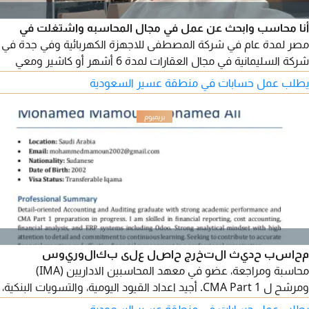
أنا محاسب وابحث عن عمل في مجال المحاسبه واشتغلت في
مصر لمدة عام في شركة المصطفى للاجهزة الكهربائية وفي جدة في
شركة السليمانية في مجال العقارات لمدة 6 أشهر أو كاشير ومعي
شهادة صحيه واشتغلت كاشير في سوبر ماركت في الرياض لمدة عام
يطلب عمل حسابات في منطقة عسير السعودية
محاسب حديث التخرج حاصل على بكالوريوس
محاسبة ومراجعة، عضو في معهد المحاسبين الاداريين (IMA)
ومرشح ل CMA Part 1. أجيد اعداد القيود اليومية، والتسويات البنكية،
والقوائم والتقارير المالية، وتحليل التكاليف، واعداد الموازنات وتحليل
يطلب عمل حسابات في منطقة عسير السعودية