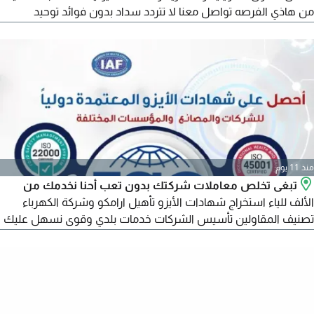
من هاذي الفرصه تواصل معنا لا تتردد سداد بدون فوائد توحيد
الالتزامات استخراج قرض جديد توفير عقار فيلا مشطبة جاهزه على
نخدم جميع مناطق المملكة الرياض جازان نستقبل الوسطاء
والمسوقين العقاريين بعمولات ممتازة
منذ 11 يوم
تبغى تخلص معاملات شركتك بدون تعب أحنا نخدمك من
الألف للياء استخراج شهادات الأيزو تأهيل ارامكو وشركة الكهرباء
تصنيف المقاولين تأسيس الشركات خدمات بلدي وقوى نسهل عليك
الاجراءات ونختصر وقتك شغلك يصير نظامي ورسمي 100%