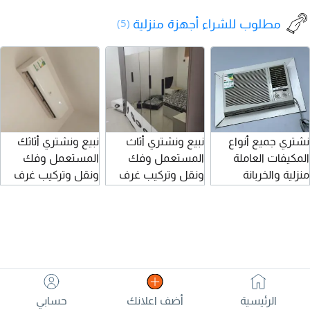
الماركة Hitachi
سعر البيع 1500
مطلوب للشراء أجهزة منزلية
(5)
الحالة مستعملة
ش
مناسبة للاستخدام
ا
المنزلي الثلاجة
ع
نظيفة وحالتها
ا
موضحة في الصور
المعاينة على الطبيعة
للجادين
نشتري جميع أنواع
نبيع ونشتري أثاث
نبيع ونشتري أثاثك
ل
المكيفات العاملة
المستعمل وفك
المستعمل وفك
ع
منزلية والخربانة
ونقل وتركيب غرف
ونقل وتركيب غرف
ع
القصيم بريدة عنيزة
نوم ومطبخ ومكيفات
ومطبخ ومكيفات
ا
وماجاورها
ودولاب اتصال
شباك وسبليت اتصال
ا
و
س
ب
و
و
الرئيسية
أضف اعلانك
حسابي
ل