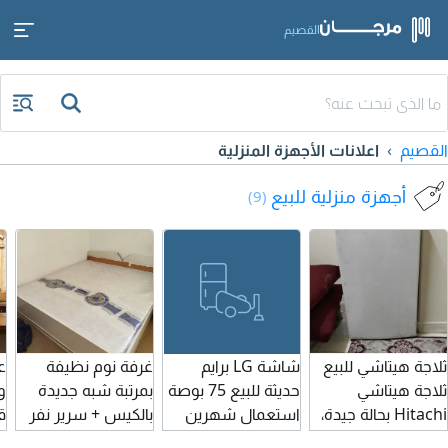
القصيم
القصيم
اعلانات الأجهزة المنزلية
أجهزة منزلية للبيع
(9)
ثلاجة هيتاشي للبيع
شاشة LG برايم
غرفة نوم نظيفة
ع
ثلاجة هيتاشي
حديثة للبيع 75 بوصة
بمرتبة شبه جديدة
و
Hitachi بحالة جيدة،
استعمال شهرين
بالكيس + سرير نفر
وتعمل بشكل جيد
اشتريتها ب 2800
ونصف وسرير نفر
ا