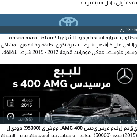
دفعة أولى داخل مدينة بريدة.
منذ 23 يوم
مطلوب سيارة استخدام جيد للشراء بالأقساط. دفعة مقدمة
والباقي على 6 أشهر. شرط السيارة تكون نظيفة وخالية من المشاكل
وسعر متوسط. ممكن موديلات قديمة 2012 - 2015 شرط النظافة.
متواجد في عنيزة. التواصل عبر الواتساب رجاء.
منذ 25 يوم
يقدم لكم مرسيدس 400 AMG. ممشى (95000) موديل
(2015) سعر (50000) التواصل واتساب. جير أوتوماتيك، بنزين، المحرك