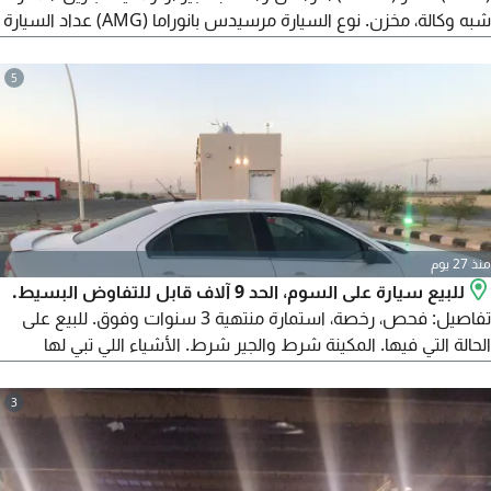
شبه وكالة، مخزن. نوع السيارة مرسيدس بانوراما (AMG) عداد السيارة
95000 كم. وكالة. متاح شحن لجميع أنحاء العالم.
5
منذ 27 يوم
للبيع سيارة على السوم، الحد 9 آلاف قابل للتفاوض البسيط.
تفاصيل: فحص، رخصة، استمارة منتهية 3 سنوات وفوق. للبيع على
الحالة التي فيها. المكينة شرط والجير شرط. الأشياء اللي تبي لها
صيانة: تبي لها مساعدات، مقصات، ربل خلفي، مساعدات خلفية،
ميزان. تبي لها صيانة دودة بحدود 500 ريال أو تغيير. دومة الدركسون
3
كامل 1500 ريال. السيارة عاملة منزلية. كفرات نصف. المكيف ثلج
وشغال. النور شغال. بلوتوث شغال.