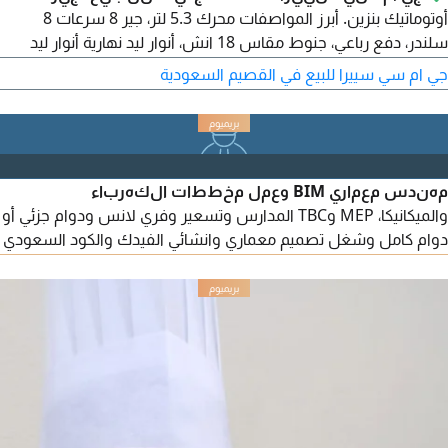
أوتوماتيك بنزين. أبرز المواصفات محرك 5.3 لتر، جير 8 سرعات 8
سلندر، دفع رباعي، جنوط مقاس 18 انش، أنوار ليد نهارية أنوار ليد
عالي واطي، اضاءة ليد على المرايا، أنوار ليد خلفية حساسات أمامية،
جي ام سي سييرا للبيع في القصيم السعودية
حساسات خلفية، هوك خلفي، دخول ذكي تشغيل ذكي، تشغيل عن
بعد، مقاعد جلد
مهندس معماري BIM وعمل مخططات الكهرباء
والميكانيكا، MEP وTBC المدارس وتسعير وفري لانس ودوام جزئي أو
دوام كامل وشغل تصميم معماري وانشائي الفيدك والكود السعودي
اشراف وتصميم bim بلدى وتصميم حسب الكود واشراف وتسعير كل
بنود المقايسة وكذلك التشغيل والصيانة. مدارس فنادق سكني اداري
مستشفيات ومستخلصات وحصر اجادة برامج الكاد والريفيت
والماكس المعماري وعمل مخططات الورشة المعماري والصحي
والكهرباء. إقامة سارية