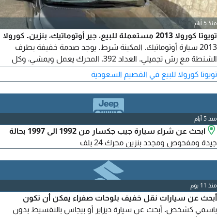
منذ 5 أيام
تويوتا كورولا 2013 مستعملة للبيع، جير أوتوماتيك، بنزين. كورولا
2013 سيارة أوتوماتيك. المكينة شرط. يوجد صدمة خفيفة بطرف
الشنطة مع رش تجميلي. العداد 392. المحرك يعمل ويمشي، وكل
شيء تحت منفض بالكامل. السوم 17500 والبيع قريب. رجاء خاص، لا
تويوتا كورولا للبيع في القصيم السعودية
يتصل الا الصامل. الموقع القصيم، عنيزة
منذ 5 أيام
ابحث عن شراء سيارة جيب جكسار من 1992 الى 1997 بحالة
جيدة ومفحوص ومجدد بنزين محرك 24 بلف
منذ 11 يوم
أبحث عن سيارات نقل خفيف بلوحات صفراء يمكن أن تكون
باسمي كشخص. أبحث عن سيارة ديزاير أو بيجاس بالتقسيط بدون