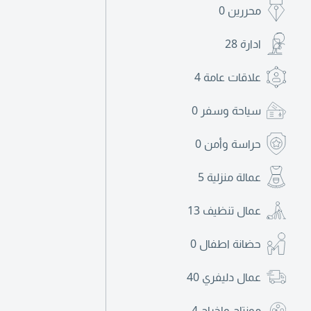
محررين
0
ادارة
28
علاقات عامة
4
سياحة وسفر
0
حراسة وأمن
0
عمالة منزلية
5
عمال تنظيف
13
حضانة اطفال
0
عمال دليفري
40
مونتاج واخراج
4