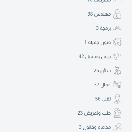
مهندس
38
برمجة
3
فنون جميلة
1
تزيين وتجميل
42
سائق
26
عمال
37
تقني
56
طب وتمريض
23
محاماه وقانون
3