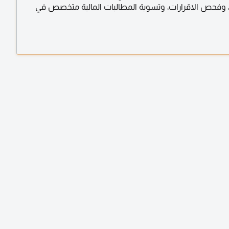
، وفحص الاقرارات، وتسوية المطالبات المالية متخصص في
الاعتراضات الضريبية والزكوية. خبرة في المادة (14) من اللائحة التنفيذية.
خبرة في معالجة القضايا المرتبطة بالمادة (39) والمادة (40) والمواد
 استشارة واحدة قد تضع حل لمشاكل متراكمة وحلول فورية
امية