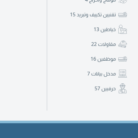
تقنيين تكييف وتبريد
15
خياطين
13
مقاولات
22
موظفين
16
مدخل بيانات
7
حرفيين
57