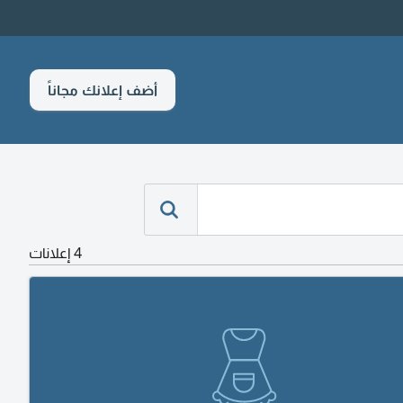
أضف إعلانك مجاناً
4 إعلانات