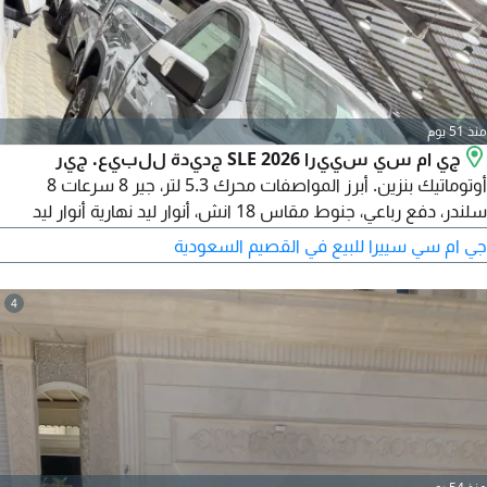
منذ 51 يوم
جي ام سي سييرا SLE 2026 جديدة للبيع. جير
أوتوماتيك بنزين. أبرز المواصفات محرك 5.3 لتر، جير 8 سرعات 8
سلندر، دفع رباعي، جنوط مقاس 18 انش، أنوار ليد نهارية أنوار ليد
عالي واطي، اضاءة ليد على المرايا، أنوار ليد خلفية حساسات أمامية،
جي ام سي سييرا للبيع في القصيم السعودية
حساسات خلفية، هوك خلفي، دخول ذكي تشغيل ذكي، تشغيل عن
بعد، مقاعد جلد
4