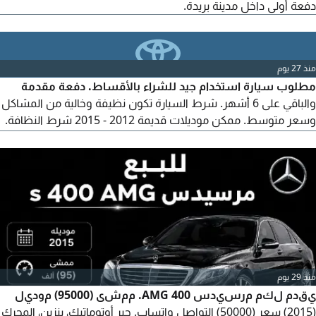
دفعة أولى داخل مدينة بريدة.
منذ 27 يوم
مطلوب سيارة استخدام جيد للشراء بالأقساط. دفعة مقدمة
والباقي على 6 أشهر. شرط السيارة تكون نظيفة وخالية من المشاكل
وسعر متوسط. ممكن موديلات قديمة 2012 - 2015 شرط النظافة.
متواجد في عنيزة. التواصل عبر الواتساب رجاء.
منذ 29 يوم
يقدم لكم مرسيدس 400 AMG. ممشى (95000) موديل
(2015) سعر (50000) التواصل واتساب. جير أوتوماتيك، بنزين، المحرك