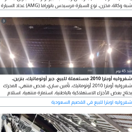
شبه وكالة، مخزن. نوع السيارة مرسيدس بانوراما (AMG) عداد السيارة
95000 كم. وكالة. متاح شحن لجميع أنحاء العالم.
3
منذ 45 يوم
شفروليه أوبترا 2010 مستعملة للبيع، جير أوتوماتيك، بنزين.
شفروليه أوبترا 2010 أوتوماتيك. تأمين ساري، فحص منتهي. المحرك
يحتاج بعض الأجزاء الاستهلاكية بالباطنية. استمارة منتهية. استلام
استمارة سنة بدون فحص. محرك وجير شرط. يحتاج فقط تنظيف
شفروليه اوبترا للبيع في القصيم السعودية
بوابة البنزين. تستلم السيارة ورخصة سنة مجددة بإذن الله
5