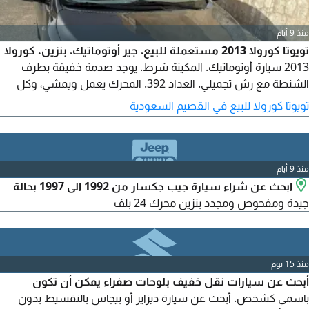
منذ 9 أيام
تويوتا كورولا 2013 مستعملة للبيع، جير أوتوماتيك، بنزين. كورولا
2013 سيارة أوتوماتيك. المكينة شرط. يوجد صدمة خفيفة بطرف
الشنطة مع رش تجميلي. العداد 392. المحرك يعمل ويمشي، وكل
شيء تحت منفض بالكامل. السوم 17500 والبيع قريب. رجاء خاص، لا
تويوتا كورولا للبيع في القصيم السعودية
يتصل الا الصامل. الموقع القصيم، عنيزة
منذ 9 أيام
ابحث عن شراء سيارة جيب جكسار من 1992 الى 1997 بحالة
جيدة ومفحوص ومجدد بنزين محرك 24 بلف
منذ 15 يوم
أبحث عن سيارات نقل خفيف بلوحات صفراء يمكن أن تكون
باسمي كشخص. أبحث عن سيارة ديزاير أو بيجاس بالتقسيط بدون