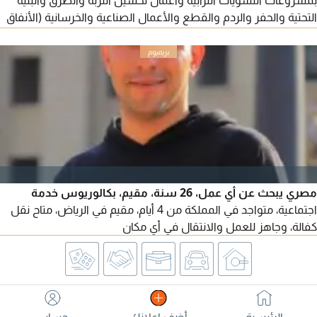
بمشروعات التسويات الترابية وأعمال تحسين التربة والطرق والبنية
التحتية والحفر والردم والقطع والأعمال الصناعية والخرسانية (الأنفاق
والكباري والبرابخ) وخوط أنابيب الغاز وخطوط المواسير والدمك
الديناميكي جميع أنواع التربة وأعمال السدود
مصري يبحث عن أي عمل، 26 سنة، مقيم، بكالوريوس خدمة
اجتماعية، متواجد في المملكة من 4 أيام، مقيم في الرياض، متاح نقل
كفالة، وجاهز للعمل والانتقال في أي مكان
الرئيسية
أضف اعلانك
حسابي