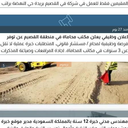
المقيمين فقط للعمل في شركة في القصيم بريدة حي النهضة براتب
1500 ريال وسكن التواصل عبر الواتساب في حال وافقت على الراتب
أرسل سيرتك الذاتية واقرار موافقتك على الراتب
منذ 27 يوم
اعلان وظيفي يعلن مكتب محاماة في منطقة القصيم عن توفر
فرصة وظيفية لمحام / مستشار قانوني. المتطلبات خبرة عملية لا تقل
عن 3 سنوات في مكاتب المحاماة. اجادة المرافعات وصياغة المذكرات
والعقود والاستشارات القانونية. الجدية، وحسن التعامل، والقدرة على
تحمل مسؤوليات العمل. مكان العمل القصيم للتواصل بريدة حي
5
الصفراء
مهندس مدني خبرة 12 سنة بالمملكة السعودية مدير موقع خبرة