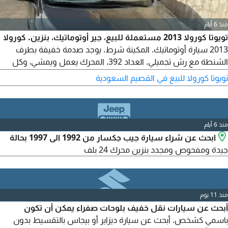
منذ 6 أيام
تويوتا كورولا 2013 مستعملة للبيع، جير أوتوماتيك، بنزين. كورولا
2013 سيارة أوتوماتيك. المكينة شرط. يوجد صدمة خفيفة بطرف
الشنطة مع رش تجميلي. العداد 392. المحرك يعمل ويمشي، وكل
شيء تحت منفض بالكامل. السوم 17500 والبيع قريب. رجاء خاص، لا
تويوتا كورولا للبيع في القصيم السعودية
يتصل الا الصامل. الموقع القصيم، عنيزة
منذ 6 أيام
ابحث عن شراء سيارة جيب جكسار من 1992 الى 1997 بحالة
جيدة ومفحوص ومجدد بنزين محرك 24 بلف
منذ 11 يوم
أبحث عن سيارات نقل خفيف بلوحات صفراء يمكن أن تكون
باسمي كشخص. أبحث عن سيارة ديزاير أو بيجاس بالتقسيط بدون