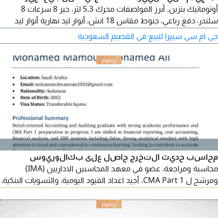
أوتوماتيك بنزين. أبرز المواصفات محرك 5.3 لتر، جير 8 سرعات 8
سلندر، دفع رباعي، جنوط مقاس 18 انش، أنوار ليد نهارية أنوار ليد
عالي واطي، اضاءة ليد على المرايا، أنوار ليد خلفية حساسات أمامية،
جي ام سي سييرا للبيع في القصيم السعودية
حساسات خلفية، هوك خلفي، دخول ذكي تشغيل ذكي، تشغيل عن
بعد، مقاعد جلد
محاسب حديث التخرج حاصل على بكالوريوس
محاسبة ومراجعة، عضو في معهد المحاسبين الاداريين (IMA)
ومرشح ل CMA Part 1. أجيد اعداد القيود اليومية، والتسويات البنكية،
والقوائم والتقارير المالية، وتحليل التكاليف، واعداد الموازنات وتحليل
الانحرافات، ومعايير IFRS، مع اجادة Excel والتعامل مع أنظمة ERP.
أحمل إقامة سعودية قابلة للنقل وجاهز للعمل فورا، وابحث عن فرصة