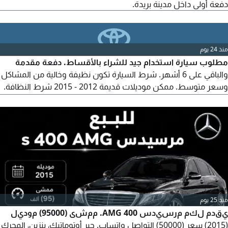
دفعة أولى داخل مدينة بريدة.
منذ 24 يوم
مطلوب سيارة استخدام جيد للشراء بالأقساط. دفعة مقدمة
والباقي على 6 أشهر. شرط السيارة تكون نظيفة وخالية من المشاكل
وسعر متوسط. ممكن موديلات قديمة 2012 - 2015 شرط النظافة.
متواجد في عنيزة. التواصل عبر الواتساب رجاء.
منذ 25 يوم
يقدم لكم مرسيدس 400 AMG. ممشى (95000) موديل
(2015) سعر (50000) التواصل واتساب. جير أوتوماتيك، بنزين، المحرك