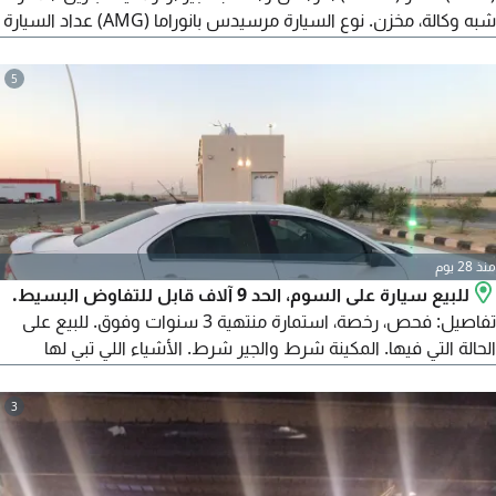
شبه وكالة، مخزن. نوع السيارة مرسيدس بانوراما (AMG) عداد السيارة
95000 كم. وكالة. متاح شحن لجميع أنحاء العالم.
5
منذ 28 يوم
للبيع سيارة على السوم، الحد 9 آلاف قابل للتفاوض البسيط.
تفاصيل: فحص، رخصة، استمارة منتهية 3 سنوات وفوق. للبيع على
الحالة التي فيها. المكينة شرط والجير شرط. الأشياء اللي تبي لها
صيانة: تبي لها مساعدات، مقصات، ربل خلفي، مساعدات خلفية،
ميزان. تبي لها صيانة دودة بحدود 500 ريال أو تغيير. دومة الدركسون
3
كامل 1500 ريال. السيارة عاملة منزلية. كفرات نصف. المكيف ثلج
وشغال. النور شغال. بلوتوث شغال.