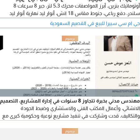
أوتوماتيك بنزين. أبرز المواصفات محرك 5.3 لتر، جير 8 سرعات 8
سلندر، دفع رباعي، جنوط مقاس 18 انش، أنوار ليد نهارية أنوار ليد
عالي واطي، اضاءة ليد على المرايا، أنوار ليد خلفية حساسات أمامية،
جي ام سي سييرا للبيع في القصيم السعودية
حساسات خلفية، هوك خلفي، دخول ذكي تشغيل ذكي، تشغيل عن
بعد، مقاعد جلد
مهندس مدني بخبرة تتجاوز 8 سنوات في إدارة المشاريع، التصميم
الانشائي، وأعمال المكتب الفني والاستشاري وضبط الجودة
والتكاليف. قدت وشاركت في تنفيذ مشاريع نوعية وحكومية كبرى مع
تحقيق أعلى معايير الجودة والالتزام الزمني. ابحث عن فرصة وظيفية
ضمن جهة طموحة أكون فيها شريكا في النجاح للتواصل (واتساب -
اتصال)