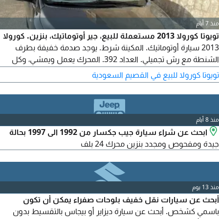
منذ 7 أيام
تويوتا كورولا 2013 مستعملة للبيع، جير أوتوماتيك، بنزين. كورولا
2013 سيارة أوتوماتيك. المكينة شرط. يوجد صدمة خفيفة بطرف
الشنطة مع رش تجميلي. العداد 392. المحرك يعمل ويمشي، وكل
شيء تحت منفض بالكامل. السوم 17500 والبيع قريب. رجاء خاص، لا
تويوتا كورولا للبيع في القصيم السعودية
يتصل الا الصامل. الموقع القصيم، عنيزة
منذ 8 أيام
ابحث عن شراء سيارة جيب جكسار من 1992 الى 1997 بحالة
جيدة ومفحوص ومجدد بنزين محرك 24 بلف
منذ 13 يوم
أبحث عن سيارات نقل خفيف بلوحات صفراء يمكن أن تكون
باسمي كشخص. أبحث عن سيارة ديزاير أو بيجاس بالتقسيط بدون