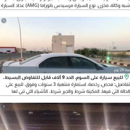
شبه وكالة، مخزن. نوع السيارة مرسيدس بانوراما (AMG) عداد السيارة
95000 كم. وكالة. متاح شحن لجميع أنحاء العالم.
5
منذ 29 يوم
للبيع سيارة على السوم، الحد 9 آلاف قابل للتفاوض البسيط.
تفاصيل: فحص، رخصة، استمارة منتهية 3 سنوات وفوق. للبيع على
الحالة التي فيها. المكينة شرط والجير شرط. الأشياء اللي تبي لها
صيانة: تبي لها مساعدات، مقصات، ربل خلفي، مساعدات خلفية،
ميزان. تبي لها صيانة دودة بحدود 500 ريال أو تغيير. دومة الدركسون
3
كامل 1500 ريال. السيارة عاملة منزلية. كفرات نصف. المكيف ثلج
وشغال. النور شغال. بلوتوث شغال.