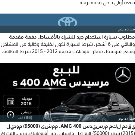
دفعة أولى داخل مدينة بريدة.
منذ 26 يوم
مطلوب سيارة استخدام جيد للشراء بالأقساط. دفعة مقدمة
والباقي على 6 أشهر. شرط السيارة تكون نظيفة وخالية من المشاكل
وسعر متوسط. ممكن موديلات قديمة 2012 - 2015 شرط النظافة.
متواجد في عنيزة. التواصل عبر الواتساب رجاء.
منذ 27 يوم
يقدم لكم مرسيدس 400 AMG. ممشى (95000) موديل
(2015) سعر (50000) التواصل واتساب. جير أوتوماتيك، بنزين، المحرك