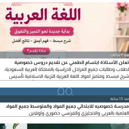
وبأسعار مخفضه وكل عام وأنتم بخير معا الحلم يكون حقيقة
منذ 7 ساعات
تعلن الأستاذة ابتسام الطمني عن تقديم دروس خصوصية
لطلاب وطالبات جميع المراحل الدراسية بالمملكة العربية السعودية.
شرح مبسط ومتميز لمواد اللغة العربية التربية الاسلامية تأسيس
وتقوية في القراءة والكتابة. متابعة مستمرة وشرح بأسلوب سهل
ومبسط. التحضير للاختبارات ورفع المستوى الدراسي. الدروس
حضوريا أو اونلاين (حسب الاتفاق)
منذ 15 ساعة
مدرسة خصوصيه للابتدائي جميع المواد والمتوسط جميع المواد
العلمية بالعربي والانجليزي والفرنسي حضوري واونلاين
5