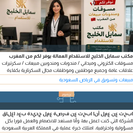
مكتب سمايل الخليج للاستقدام العمالة يوفر لكم من المغرب
مسوقات الكتروني وميداني / مندوبات ومندوبين مبيعات / سكرتيرات
علاقات عامة وجميع موظفين وموظفات مجال السكرتارية بكفاءة
عالية. للطلب يرجى التواصل معنا عبر أرقامنا
مبيعات وتسويق في الرياض السعودية
ابحث عن عمل أنا ابحث عن فرصة عمل جديدة بعد اغلاق
الشركة التي كنت اعمل بها، وأنا مستعد للانضمام والعمل فورا بكل
مسؤولية واحترافية. امتلك خبرة عملية في المملكة العربية السعودية