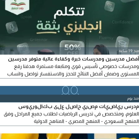
منذ 19 ساعة
أفضل مدرسين ومدرسات خبرة وكفاءة عالية متوفر مدرسين
ومدرسات خصوصي تأسيس قوي ومتابعة مستمرة هدفنا رفع
المستوى وضمان أفضل النتائج للحجز والاستفسار تواصل واتساب
متوسط ثانوي جامعة قدرات وتحصيلي انترناشونال تخاطب وصعوبات
تعلم كورسات انجليزي في جميع مناطق المملكة حضوري واونلاين بادر
للحجز والاستفسار تواصل الآن واتساب خصم خاص لفترة محدودة
منذ يوم
اتصال حالا من جميع مناطق المملكة
مدرس رياضيات مصري حاصل على بكالوريوس
العلوم، ومتخصص في تدريس الرياضيات لطلاب جميع المراحل وفق
المنهج السعودي - المنهج المصري - المناهج الدولية
(International) التركيز على تبسيط المفاهيم الرياضية، وتنمية
مهارات التفكير وحل المسائل، مع متابعة المستوى الأكاديمي للطالب.