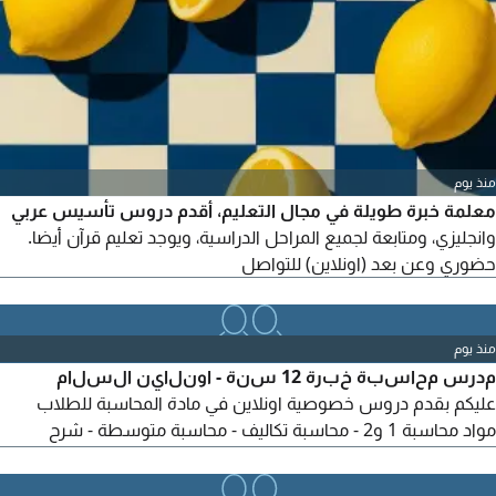
التواجد في القصيم عنيزة - بريدة - البكيرية. للاستفسار والتواصل، يرجى
ارسال رسالة
منذ يوم
معلمة خبرة طويلة في مجال التعليم، أقدم دروس تأسيس عربي
وانجليزي، ومتابعة لجميع المراحل الدراسية، ويوجد تعليم قرآن أيضا.
حضوري وعن بعد (اونلاين) للتواصل
منذ يوم
مدرس محاسبة خبرة 12 سنة - اونلاين السلام
عليكم بقدم دروس خصوصية اونلاين في مادة المحاسبة للطلاب
مواد محاسبة 1 و2 - محاسبة تكاليف - محاسبة متوسطة - شرح
شهادة SOCPA - شرح برامج دفترة - قيود - Excel محاسبي المميزات
شرح مبسط + حل امتحانات سابقة تواصل رقم