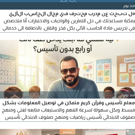
منذ يوم
هل تبحث عن مدرب محترف في مجال الحاسب الآلي
يمكنة مساعدتك في حل التمارين والواجبات والاختبارات أنا متخصص
في تدريس مادة الحاسب الآلي بكل فخر واتقان. بالاضافة الى خدماتي
المميزة في مساعدتك على تجاوز التحديات التعليمية، أنا أيضا أتيت
لأخبرك بانني متاح لمساعدتك في حل المواد الخاصة بالحاسب الآلي
على موقع SimNetOnline. com. خدماتي تشمل حل التمارين
والواجبات والاختبارات
منذ يوم
معلم تأسيس وقرآن كريم متمكن في توصيل المعلومات بشكل
مبسط وبكل سهولة لسرعة الفهم والاستيعاب متابعه لغتي ومنهج
صفوف الابتدائي تأسيس رياضيات ومنهج صفوف الابتدائي تأسيس
اللغة الانجليزية ومراجعات الاختبارات للصفوف الابتدائية للتواصل
الأستاذ عمر جمال خبرة 9 سنوات بالمجال. بريده