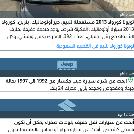
منذ 6 أيام
تويوتا كورولا 2013 مستعملة للبيع، جير أوتوماتيك، بنزين. كورولا
2013 سيارة أوتوماتيك. المكينة شرط. يوجد صدمة خفيفة بطرف
الشنطة مع رش تجميلي. العداد 392. المحرك يعمل ويمشي، وكل
شيء تحت منفض بالكامل. السوم 17500 والبيع قريب. رجاء خاص، لا
تويوتا كورولا للبيع في القصيم السعودية
يتصل الا الصامل. الموقع القصيم، عنيزة
منذ 7 أيام
ابحث عن شراء سيارة جيب جكسار من 1992 الى 1997 بحالة
جيدة ومفحوص ومجدد بنزين محرك 24 بلف
منذ 12 يوم
أبحث عن سيارات نقل خفيف بلوحات صفراء يمكن أن تكون
باسمي كشخص. أبحث عن سيارة ديزاير أو بيجاس بالتقسيط بدون