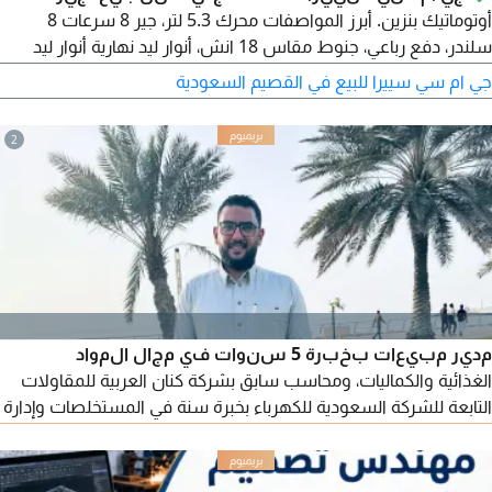
أوتوماتيك بنزين. أبرز المواصفات محرك 5.3 لتر، جير 8 سرعات 8
سلندر، دفع رباعي، جنوط مقاس 18 انش، أنوار ليد نهارية أنوار ليد
عالي واطي، اضاءة ليد على المرايا، أنوار ليد خلفية حساسات أمامية،
جي ام سي سييرا للبيع في القصيم السعودية
حساسات خلفية، هوك خلفي، دخول ذكي تشغيل ذكي، تشغيل عن
بعد، مقاعد جلد
2
مدير مبيعات بخبرة 5 سنوات في مجال المواد
الغذائية والكماليات، ومحاسب سابق بشركة كنان العربية للمقاولات
التابعة للشركة السعودية للكهرباء بخبرة سنة في المستخلصات وإدارة
المشتريات. أجيد استخدام ONIX ERP وSMACC 5 وSMACC 6
والبرامج المحاسبية، مع خبرة في التفاوض مع العملاء والموردين،
واعداد عروض الأسعار، وابرام أفضل العقود وتحقيق الخصومات