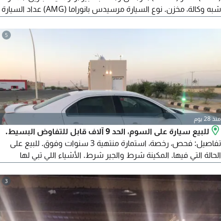
شبه وكالة، مخزن. نوع السيارة مرسيدس بانوراما (AMG) عداد السيارة
95000 كم. وكالة. متاح شحن لجميع أنحاء العالم.
5
منذ 28 يوم
للبيع سيارة على السوم، الحد 9 آلاف قابل للتفاوض البسيط.
تفاصيل: فحص، رخصة، استمارة منتهية 3 سنوات وفوق. للبيع على
الحالة التي فيها. المكينة شرط والجير شرط. الأشياء اللي تبي لها
صيانة: تبي لها مساعدات، مقصات، ربل خلفي، مساعدات خلفية،
ميزان. تبي لها صيانة دودة بحدود 500 ريال أو تغيير. دومة الدركسون
3
كامل 1500 ريال. السيارة عاملة منزلية. كفرات نصف. المكيف ثلج
وشغال. النور شغال. بلوتوث شغال.