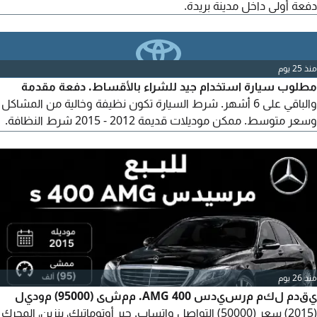
دفعة أولى داخل مدينة بريدة.
منذ 25 يوم
مطلوب سيارة استخدام جيد للشراء بالأقساط. دفعة مقدمة
والباقي على 6 أشهر. شرط السيارة تكون نظيفة وخالية من المشاكل
وسعر متوسط. ممكن موديلات قديمة 2012 - 2015 شرط النظافة.
متواجد في عنيزة. التواصل عبر الواتساب رجاء.
منذ 26 يوم
يقدم لكم مرسيدس 400 AMG. ممشى (95000) موديل
(2015) سعر (50000) التواصل واتساب. جير أوتوماتيك، بنزين، المحرك