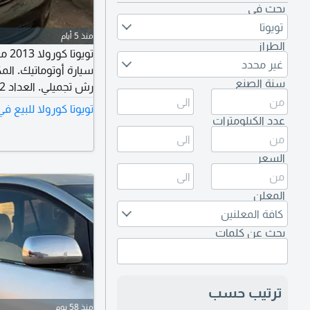
بحث في
تويوتا
منذ 5 أيام
الطراز
غير محدد
سيارة أوتوماتيك. ا
سنة الصنع
تويوتا كورولا للبيع 
الموقع القصيم، عنيزة
عدد الكيلومترات
السعر
المعلن
كافة المعلنين
بحث عن كلمات
ترتيب حسب
منذ 58 يوم