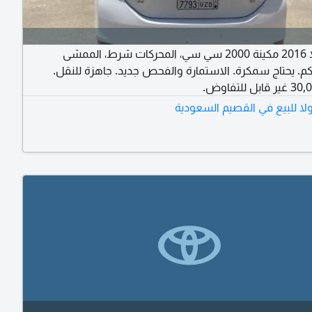
كورولا 2016 مكينة 2000 سي سي، المحركات شرط، الممشى
208,00 كم. يحتاج سمكرة. الاستمارة والفحص جديد. جاهزة للنقل.
ولا للبيع في القصيم السعودية