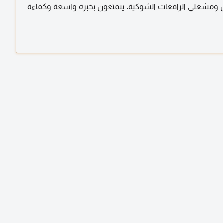
 ومشغلي الرافعات الشوكية. يتمتعون بخبرة واسعة وكفاءة
م متواجدون في الرياض بموجب كفالة نقل. للاستفسار، تواصل