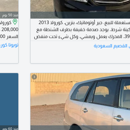
منذ 50 يوم
تويوتا كورولا 2013 مستعملة للبيع، جير أوتوماتيك، بنزين. كورولا 2013
لمكينة شرط. يوجد صدمة خفيفة بطرف الشنطة مع
0
رش تجميلي. العداد 392. المحرك يعمل ويمشي، وكل شيء تحت منفض
السعر 30,000 غير قابل للتفاوض.
بالكامل. السوم 17500 والبيع قريب. رجاء خاص، لا يتصل الا الصامل.
تويوتا كور
في القصيم السعودية
3
منذ 60 يوم