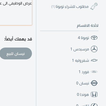
مطلوب للشراء تويوتا
(1)
أكون وفرت طلبك للتو
لائحة الاقسام
تويوتا
4
قد يهمك أيضاً:
مرسيدس
1
نيسان للبيع
شفروليه
1
فورد
1
نيسان
0
هوندا
0
لكزس
0