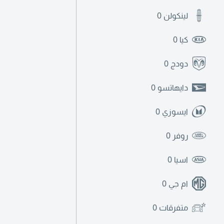
لينكولن
0
كيا
0
دودج
0
دايهاتسو
0
ايسوزي
0
روفر
0
اسيا
0
ام جي
0
متفرقات
0