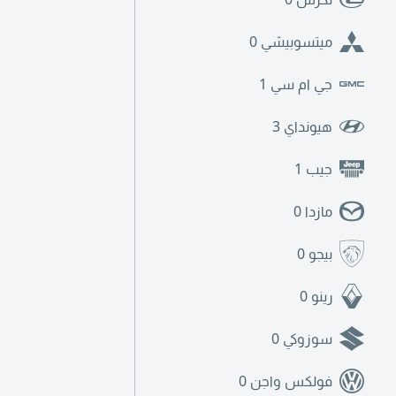
ميتسوبيشي
0
جي ام سي
1
هيونداي
3
جيب
1
مازدا
0
بيجو
0
رينو
0
سوزوكي
0
فولكس واجن
0