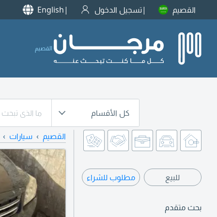
القصيم
تسجيل الدخول
English
القصيم
كل الأقسام
القصيم
سيارات
للبيع
مطلوب للشراء
بحث متقدم