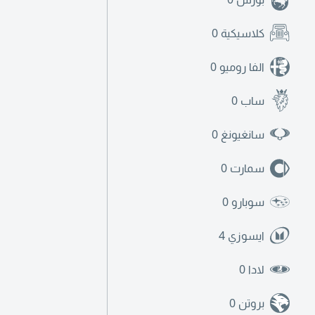
كلاسيكية
0
الفا روميو
0
ساب
0
سانغيونغ
0
سمارت
0
سوبارو
0
ايسوزي
4
لادا
0
بروتن
0