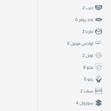
جيب
2
لاند روفر
0
مازدا
2
اولدس موبيل
0
اوبل
2
بيجو
8
رينو
0
سيات
2
سوزوكي
4