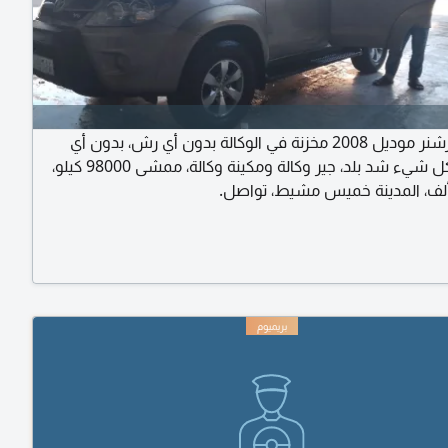
سيارة فورشنر موديل 2008 مخزنة في الوكالة بدون أي رش، بدون أي
صدمات، كل شيء شد بلد، جير وكالة ومكينة وكالة، ممشى 98000 كيلو،