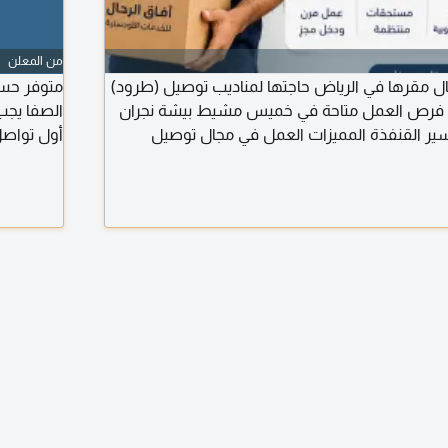
من المعلن
ال مقرها في الرياض حاجتها لمناديب توصيل (طرود)
متوفر حس
ة فرص العمل متاحة في خميس مشيط بيشة نجران
عسير القنفذة المميزات العمل في مجال توصيل
أول تواص
الطرود صرف الراتب كل 15 يوما شروط العمل توفر سيارة إقامة سارية
تواصل