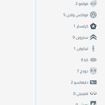
فولفو
2
فولكس واجن
5
كرايسلر
1
ستروين
0
لينكولن
1
كيا
6
دودج
7
دايهاتسو
2
انفينيتي
0
بورش
0