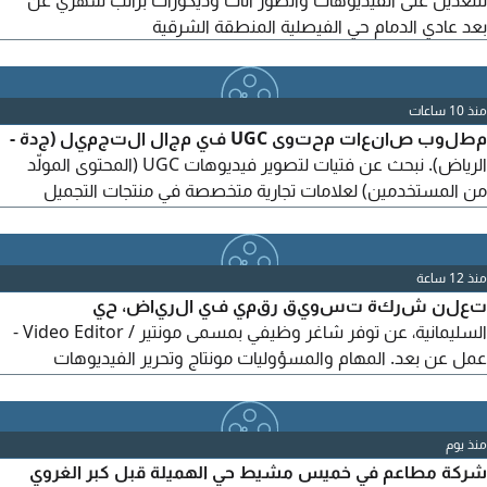
للتعديل على الفيديوهات والصور أثاث وديكورات براتب شهري عن
بعد عادي الدمام حي الفيصلية المنطقة الشرقية
منذ 10 ساعات
مطلوب صانعات محتوى UGC في مجال التجميل (جدة -
الرياض). نبحث عن فتيات لتصوير فيديوهات UGC (المحتوى المولّد
من المستخدمين) لعلامات تجارية متخصصة في منتجات التجميل
والعناية بالبشرة والشعر. لا يُشترط أن تكوني إنفلونسر أو أن تمتلكي
عددًا كبيرًا من المتابعين. الأهم هو جودة التصوير، والثقة أمام الكاميرا،
والأسلوب الطبيعي. المهام: تصوير فيديوهات قصيرة (15-60 ثانية)
منذ 12 ساعة
لتجربة وعرض منتجات التجميل والعناية الشخصية.
تعلن شركة تسويق رقمي في الرياض، حي
السليمانية، عن توفر شاغر وظيفي بمسمى مونتير / Video Editor -
عمل عن بعد. المهام والمسؤوليات مونتاج وتحرير الفيديوهات
بمستوى احترافي باستخدام برامج أدوبي مثل Adobe Premiere Pro
وAfter Effects وغيرها من برامج المونتاج. انتاج محتوى مرئي مناسب
لمنصات التواصل الاجتماعي. القدرة على تنفيذ الأفكار وتحويلها الى
منذ يوم
فيديوهات ابداعية. للتقديم، يرجى إرسال السيرة الذاتية ونماذج من
شركة مطاعم في خميس مشيط حي الهميلة قبل كبر الغروي