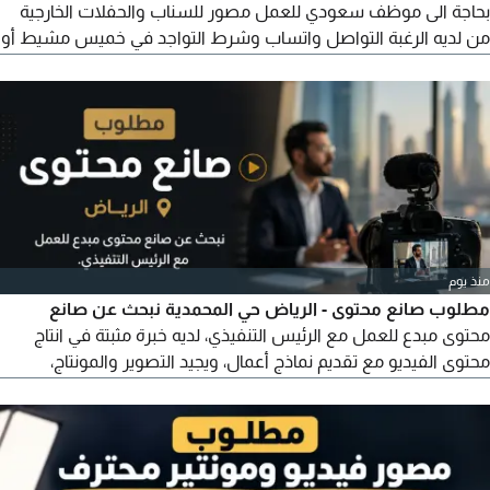
بحاجة الى موظف سعودي للعمل مصور للسناب والحفلات الخارجية
من لديه الرغبة التواصل واتساب وشرط التواجد في خميس مشيط أو
أبها وأن يكون العمر أقل من 30 سنة وأن يكون لديه خبرة في التصوير
منذ يوم
مطلوب صانع محتوى - الرياض حي المحمدية نبحث عن صانع
محتوى مبدع للعمل مع الرئيس التنفيذي، لديه خبرة مثبتة في انتاج
محتوى الفيديو مع تقديم نماذج أعمال، ويجيد التصوير والمونتاج،
ويفهم خوارزميات منصات التواصل، ولديه القدرة على استخراج الأفكار
وكتابة السكريبتات. تشمل المهام تصوير وانتاج محتوى الرئيس
التنفيذي، ومرافقته في الفعاليات والاجتماعات، ونشر المحتوى وتحليل
نتائجه وتطويره يشترط ارسال نماذج أعماله