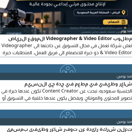
منذ يوم
مطلوب Videographer & Video Editor الموقع الرياض
تعلن شركة تعمل في مجال التسويق عن حاجتها الى Videographer
& Video Editor ذو خبرة للانضمام الى فريق العمل. المتطلبات خبرة
لا تقل عن 4 سنوات في التصوير والمونتاج داخل وكالة تسويق أو
شركة انتاج. خبرة في تصوير المنتجات وصناع المحتوى والاعلانات.
اجادة التصوير بالكاميرا الاحترافية والهاتف المحمول. اتقان Adobe
منذ يومين
Premiere Pro وAfter Effects. خبرة في اخراج فيديوهات
شاغر وظيفي في مطعم في جدة حي النسيم
الجنسية سعوديه، نبحث عن Content Creator تكون عندها خبرة في
تصوير المحتوى والمونتاج، ويفضل يكون عندها خلفية في التسويق أو
التصميم. اذا عندك الخبرة أو تعرفين أحد مناسب أرسل أل CV مع
نماذج من الأعمال
منذ يومين
تعلن شركة رائدة عن توفر شاغر وظيفي بمسمى