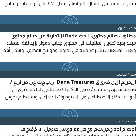
يشترط الخبرة في المجال، للتواصل ارسلي CV على الواتساب ونماذج
من العمل
منذ ساعتين
مطلوب صانع محتوى، تبحث علامتنا التجارية عن صانع محتوى
مبدع يجيد تحويل المنتجات الى محتوى جذاب ومؤثر يزيد ثقة العملاء
ويعزز المبيعات. يشترط خبرة في تصوير ومونتاج المحتوى وابتكار أفكار
ابداعية لمنصات التواصل وكتابة سكربتات قصيرة وجذابة وفاهم جيد
لمنصات تيك توك وانستغرام وسناب شات. سيتم ترشيح المتقدمين
بناء على جودة أعمالهم مع اختبار عملي للمقبولين بريدة حي البساتين
منذ 4 ساعات
انضم الى فريق Dana Treasures. نبحث عن صانع /
صانعة محتوى محترف / ة في الذكاء الاصطناعي. اذا كنت ترى أن
أدوات الذكاء الاصطناعي هي استوديوك الابداعي، وتستطيع تحويل
أي فكرة الى محتوى يلفت الانتباه ويحقق الانتشار، فنحن نبحث عنك.
المهام انتاج صور احترافية باستخدام أحدث أدوات الذكاء الاصطناعي.
انشاء فيديوهات ذات جودة عالية. مونتاج احترافي مع مؤثرات بصرية
منذ 7 ساعات
وصوتية. صناعة محتوى تفاعلي يحقق
أحتاج أحد يمنتج ويصمم ويستعمل ai خفيف