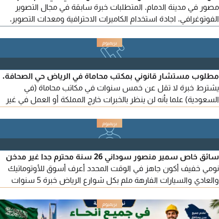
مصور في مدينة الدمام. المتطلبات خبرة سابقة في مجال التصوير
الفوتوغرافي. اجادة استخدام الكاميرات الاحترافية ومعدات التصوير.
اتقان برامج Adobe Photoshop وAdobe Lightroom، ويفضل
الالمام ببرنامج Adobe Premiere Pro. حس ابداعي واهتمام عال
بالتفاصيل. القدرة على الالتزام بالمواعيد والعمل ضمن فريق. المهام
والمسؤوليات تصوير المحتوى الفوتوغرافي بما يتوافق
مطلوب مستشار قانوني بمكتب محاماة في الرياض حي الصحافة.
يشترط خبرة لا تقل عن خمس سنوات في مكاتب محاماة (في
السعودية) علما بأنه لن ينظر بالخبرات خارج المملكة أو العمل في غير
مجال المحاماة. ولا نقبل التعاون. اجمالي الراتب من 3000 الى 5000
يحدد بعد المقابلة
سائق خاص سمير منصور سوداني 26 سنة محترم جدا غير مدخن
نومي خفيف أكون جاهز في الوقت المحدد أعرف أسوق للأوتوماتيك
والعادي والسيارات الفارهة ملم بكل شوارع الرياض خبرة 5 سنوات
ابحث عن عمل سائق خاص داخل الرياض