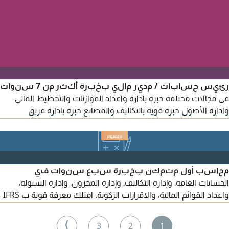
رئيس حسابات / مدير مالي بخبرة أكثر من 7 سنوات
في مجالات مختلفه خبرة بادارة واعداد الموازنات والتخطيط المالي
وادارة الأصول خبرة قوية بالتكاليف والمصانع خبرة بادارة فريق
الحسابات والتواصل الجيد حاصل على الزمالة الأمريكية المحاسب
الاداري المعتمد CMA خبرة بالمعايير الدولية ابحث عن فرصة عمل
رئيس حسابات أو مدير مالي
محاسب أول متمكن بخبرة سبع سنوات في
الحسابات العامة، وإدارة التكاليف، وإدارة المخزون، وإدارة السيولة،
واعداد القوائم المالية، والاقرارات الزكوية. امتلك معرفة قوية ب IFRS
وCMA، مهارات قوية في التحليل المالي واعداد مؤشرات الأداء (KPIs)
أجيد استخدام Power BI وMicrosoft Office وأنظمة ERP، واجادة
⟩
3
2
1