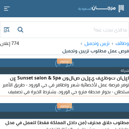
السعودية
وظائف
تزيين وتجميل
774 إعلان
فرص عمل مطلوب تزيين وتجميل
شركة
اعلان توظيف يعلن صالون Sunset salon & Spa عن
توفر فرصة عمل لأخصائية شعر واظافر في حي الورود - طريق الأمير
سلطان - بجوار محطة مترو حي الورود. يشترط الخبرة في تصفيف
الشعر، السيشوار، الصبغات، البديكير والمنيكير، مع حسن التعامل
والالتزام. نوفر نقل كفالة، راتبا مجزيا حسب الخبرة، وبيئة عمل راقية
ومستقرة. للتقديم والاستفسار
مطلوب حلاق محترف (من داخل المملكة فقط) للعمل في محل