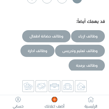
اللغة الانجليزية، ومتمكن من تطبيق أنظمة Internal Controls
وتحسين الكفاءة التشغيلية. جاهز للنقل
قد يهمك أيضاً:
وظائف ازياء
وظائف حضانة اطفال
وظائف تعليم وتدريس
وظائف ادارة
وظائف برمجة
الرئيسية
أضف اعلانك
حسابي