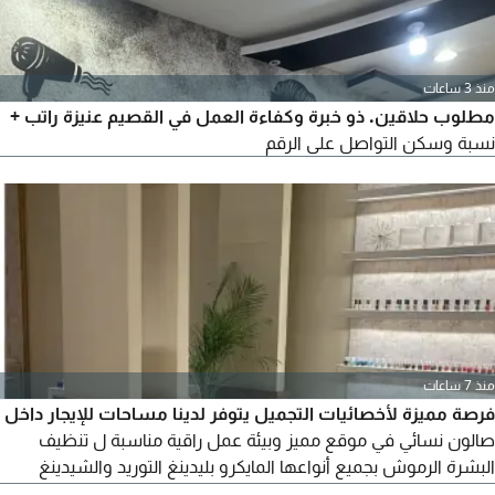
منذ 3 ساعات
مطلوب حلاقين. ذو خبرة وكفاءة العمل في القصيم عنيزة راتب +
نسبة وسكن التواصل على الرقم
منذ 7 ساعات
فرصة مميزة لأخصائيات التجميل يتوفر لدينا مساحات للإيجار داخل
صالون نسائي في موقع مميز وبيئة عمل راقية مناسبة ل تنظيف
البشرة الرموش بجميع أنواعها المايكرو بليدينغ التوريد والشيدينغ
واظافر اذا كنت تبحثين عن مكان تبدأين أو تطورين فيه شغلك،