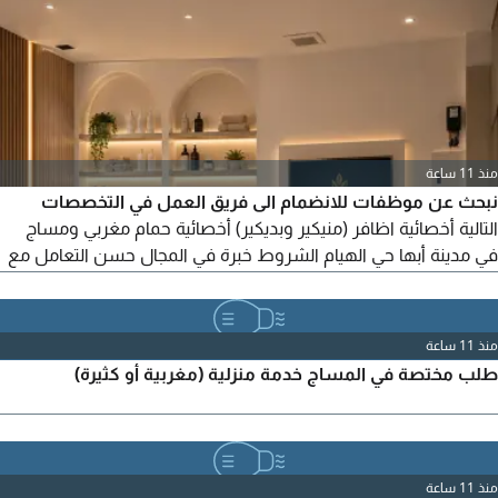
منذ 11 ساعة
نبحث عن موظفات للانضمام الى فريق العمل في التخصصات
التالية أخصائية اظافر (منيكير وبديكير) أخصائية حمام مغربي ومساج
في مدينة أبها حي الهيام الشروط خبرة في المجال حسن التعامل مع
العميلات. الالتزام والانضباط في العمل. للتقديم يرجى إرسال السيرة
الذاتية أو صور الأعمال عبر الواتساب أو التواصل على الخاص ويفضل
كوافيرات شاملات
منذ 11 ساعة
طلب مختصة في المساج خدمة منزلية (مغربية أو كثيرة)
منذ 11 ساعة