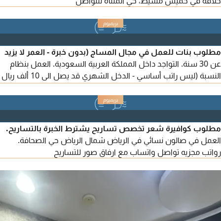
حلاقة في خميس مشيط، حي المثناة للتواصل
مطلوب بنات للعمل في مجال المساج (بدون خبرة - العمر لا يزيد
عن 30 سنة. التواجد داخل المملكة العربية السعودية. العمل بنظام
النسبة (ليس راتب أساسي - الدخل الشهري قد يصل الى 10 ألف ريال
حسب الأداء. طبيعة العمل خدمة منزلية، ويتم التوجه الى موقع
العميل داخل المملكة. العمل في جميع أنحاء السعودية للتقديم ارسال
صورتك الشخصية وعمرك ومكان التواجد
مطلوب كوافيرة شعر تخصص تساريح يشترط الخبرة بالتساريح.
العمل في صالون نسائي في الرياض شمال الرياض حي الصحافة.
رواتب مجزيه تواصل واتساب مع ارفاق صور للتساريح