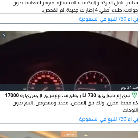
سلندر. ناقل الحركة والمكيف بحالة ممتازة. متوفر للمعاينة. بدون
حوادث، طلاء أصلي، 4 إطارات جديدة، تم الفحص.
بي ام 730 للبيع في السعودية
5
منذ 24 يوم
بي إم دبليو 730 Li نظيف. ممشى السيارة 17000
كم فقط، مخزن. ولك حق الفحص. مجدد ومفحوص. البيع بدون
اللوحات.
بي ام 730 للبيع في السعودية