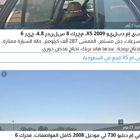
منذ 7 أيام
بي إم دبليو X5 2009، محرك 8 سلندر 4.8، جير 6
سرعات، دبل مستمر. الممشى 287 ألف كيلومتر. حالة السيارة ممتازة.
تحتاج برمجة. عندها هاند بريك. تحتاج فحص دوري.
بي ام X5 للبيع في السعودية
5
منذ 21 يوم
بي إم دبليو 730 لي موديل 2008 كامل المواصفات، محرك 6