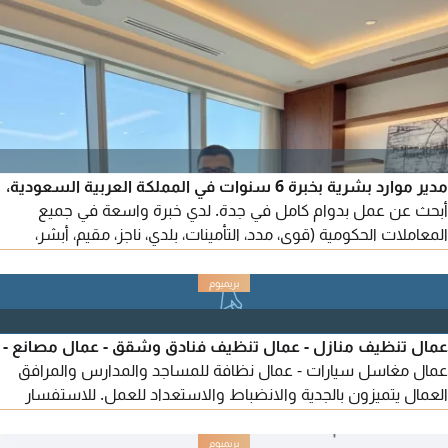
مدير موارد بشرية بخبرة 6 سنوات في المملكة العربية السعودية،
أبحث عن عمل بدوام كامل في جدة. لدي خبرة واسعة في جميع
المعاملات الحكومية (قوى، مدد، التأمينات، بلدي، ناجز، مقيم، أبشر،
الهيئة السعودية للملكية الفكرية، هيئة الزكاة والدخل) ومنصة اعتماد
وتصنيف المقاولين. عمل الهياكل التنظيمية والوظيفية، والرواتب،
واستقطاب الموظفين. إلمام شامل بقوانين مكتب العمل. للتواصل.
عمال تنظيف منازل - عمال تنظيف فنادق وشقق - عمال مصانع -
عمال مغاسل سيارات - عمال نظافة للمساجد والمدارس والمرافق
العمال يتميزون بالجدية والانضباط والاستعداد للعمل. للاستفسار
والتواصل عبر الاتصال