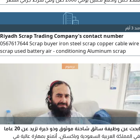
1900 شامل كل شيء - 2 - مطلوب حديد سابك 50 ألف طن كاش لا
يزيد السعر عن 1900 كاش
منذ 3 أيام
Riyadh Scrap Trading Company's contact number
0567617644 Scrap buyer iron steel scrap copper cable wire
scrap used battery air - conditioning Aluminum scrap
Brass Scrap electric cables scrap contact
ابحث عن وظيفة سائق شاحنة موثوق وذو خبرة تزيد عن 20 عاما
في المملكة العربية السعودية وباكستان. أتمتع بمهارة عالية في