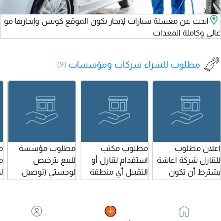
ابحث عن مغسلة سيارات لإيجار يكون الموقع كويس وإيجارها مو
عالي وكاملة المعدات
مطلوب للشراء شركات ومؤسسات
(9)
اعلان مطلوب
مطلوب مكتب
مطلوب مؤسسة
م
للتنازل شركة اعاشة
استقدام لتنازل أو
للبيع بترخيص
م
يشترط أن تكون
التقبيل أي منطقة
لوجستي (توصيل
ل
الشركة حاصلة على
في المملكة له 10
طلبات دبابات) ابحث
ل
التصنيف البلدي،
ألاف الى بيجيب لي
عن مؤسسة (سجل
ف
وسارية التراخيص،
الطلب
تجاري) للبيع، يكون
أ
وجاهزة للتنازل ونقل
نشاطها مرخص