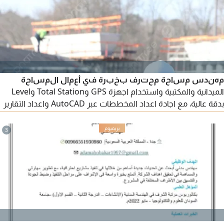
مهندس مساحة محترف بخبرة في أعمال المساحة
الميدانية والمكتبية واستخدام اجهزة GPS وTotal Station وLevel
بدقة عالية، مع اجادة اعداد المخططات عبر AutoCAD واعداد التقارير
الفنية. لدي خبرة في التعامل مع المنصات الحكومية مثل منصة بلدي
ومنصة البورصة العقاريه وأمانة الرياض واحكام وانجاز المعاملات
3
بكفاءة، وأتميز بالدقة والالتزام والعمل بروح الفريق وجاهز للعمل فورا