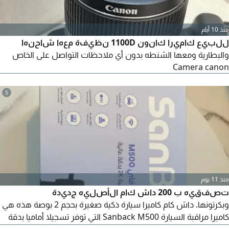
منذ 10 أيام
للبيع كاميرا كانون 1100D نظيفة معها شاحنها
والبطارية ومعها الشنطه بدون أي ملاحظات التواصل على الخاص
Camera canon
5
منذ 11 يوم
تصفقيه ب 200 داش كام الأصليه جديدة
وبكرتونها. داش كام كاميرا سيارة ذكية صغيرة بحجم 2 بوصة هذه هي
كاميرا مراقبة السيارة Sanback M500 التي توفر تسجيلا أماميا بدقة