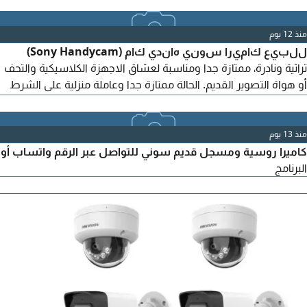
4000 ورؤية خلفية بدقة 2000. تتميز الكاميرا باتصال WiFi - مدمج
لتسهيل الوصول الى التسجيلات عبر الهاتف الذكي. تعمل الكاميرا
بدون بطارية مدمجة لزيادة الأمان في درجات الحرارة المرتفعة،
منذ 12 يوم
وتتضمن ميزات مثل مستشعر الجاذبية ( G Sensor) للتسجيل التلقائي
للبيع كاميرا سوني هاندي كام (Sony Handycam)
تراثية ونادرة، ممتازة جدا ومناسبة لعشاق الاجهزة الكلاسيكية والتحف
أو هواة التصوير القديم. الحالة ممتازة جدا وعاملة منزلية على الشرط
ونظيفة. الملحقات الشاحن الأصلي والبطارية الأصلية بحالة الوكالة.
الموقع المزاحمية تسليم يد بيد
منذ 13 يوم
كاميرا روسية ومسجل قديم سوني للتواصل عبر الرقم واتساب أو
البرنامج