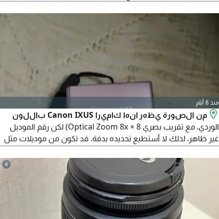
منذ 8 أيام
من الصورة يظهر انها كاميرا Canon IXUS باللون
الوردي، مع تقريب بصري 8 × Optical Zoom 8x) لكن رقم الموديل
غير ظاهر، لذلك لا أستطيع تحديده بدقة. قد تكون من موديلات مثل
IXUS 145 أو IXUS 150 أو IXUS 155، فجميعها متشابهة في الشكل.
eBay + 1 المواصفات التقريبية دقة 16 - 20 ميجا في كسل (بحسب
4
الموديل) تقريب بصري 8 × تصوير فيديو HD أو Full HD (بحسب
الموديل) بطارية ليثيوم قابلة للشحن