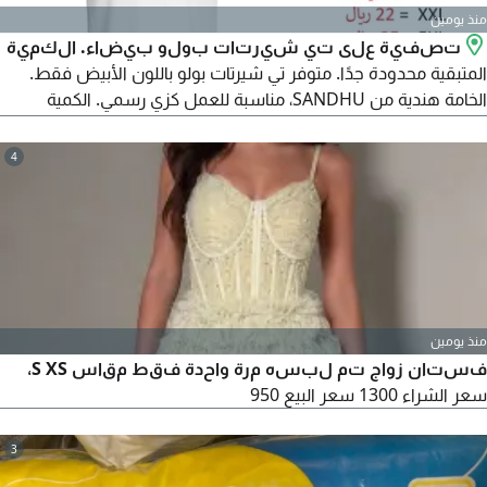
منذ يومين
تصفية على تي شيرتات بولو بيضاء. الكمية
المتبقية محدودة جدًا. متوفر تي شيرتات بولو باللون الأبيض فقط.
الخامة هندية من SANDHU، مناسبة للعمل كزي رسمي. الكمية
محدودة. الموقع: جدة، حي المنار.
4
منذ يومين
فستان زواج تم لبسه مرة واحدة فقط مقاس S XS،
سعر الشراء 1300 سعر البيع 950
3