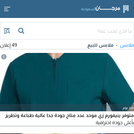
السعودية
ملابس
ملابس للبيع
49 إعلان
5
منذ يوم
متوفر ينيفورم زي موحد عدد متاح جودة جدا عالية طباعة وتطريز
بأعلى جودة احترافية