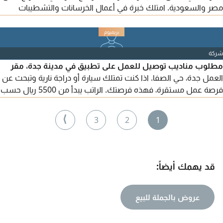
مصر والسعودية. امتلك خبرة في أعمال الخرسانات والتشطيبات
متابعة المقاولين والموردين حصر الكميات وقراءة المخططات ضبط
الجودة واستلام الأعمال متواجد حاليا في الرياض - رخصة قيادة سارية
- إقامة قابلة للنقل
شركة
مطلوب مناديب توصيل للعمل على تطبيق في مدينة جدة، مقر
العمل جدة، حي الصفا. اذا كنت تمتلك سيارة أو دراجة نارية وتبحث عن
فرصة عمل مستقرة، فهذه فرصتك. الراتب يبدأ من 5500 ريال حسب
الشروط والأداء. يشترط وجود إقامة سارية ورخصة قيادة سارية مع
توفر سيارة أو دراجة نارية. لا يوجد نقل كفالة. التقديم متاح الآن،
⟩
3
2
1
والأولوية لمن يسجل أولا حتى اكتمال العدد المطلوب. للتواصل عبر
الواتساب أو الاتصال
قد يهمك أيضاً:
عروض بالجملة للبيع