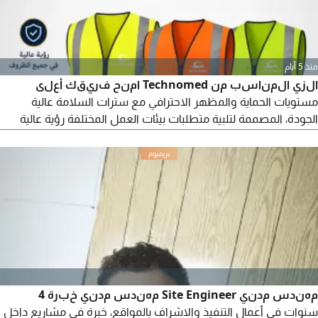
منذ 5 أيام
الزي المناسب من Technomed امنح فريقك أعلى
مستويات الحماية والمظهر الاحترافي مع سترات السلامة عالية
الجودة، المصممة لتلبية متطلبات بيئات العمل المختلفة رؤية عالية
بفضل الشرائط العاكسة لزيادة الأمان في جميع الظروف خامات متينة
تتحمل الاستخدام اليومي والعمل الميداني الشاق امكانية طباعة شعار
شركتك لتعزيز هويتك المؤسسية واحترافيتك مناسبة للمشاريع،
المصانع، المستودعات، وشركات المقاولات
مهندس مدني Site Engineer مهندس مدني خبرة 4
سنوات في أعمال التنفيذ والاشراف بالمواقع، خبرة في مشاريع داخل