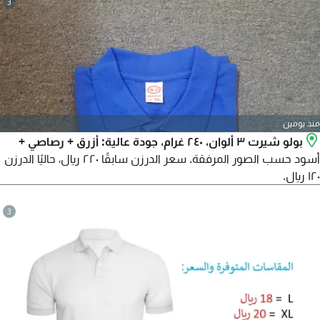
3
مطابق لها
منذ يومين
بولو شيرت ٣ ألوان، ٢٤٠ غرام، جودة عالية: أزرق + رصاصي +
أسود حسب الصور المرفقة. سعر الدرزن سابقًا ٢٢٠ ريال، حاليًا الدرزن
١٢٠ ريال.
3