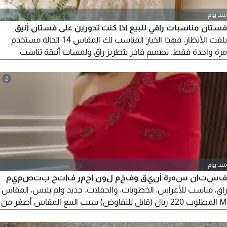
منذ يوم
فستان مناسبات راقي للبيع اذا كنت تدورين على فستان أنيق
يلفت الأنظار، فهذا الخيار المناسب لك المقاس 14 الحالة مستخدم
مرة واحدة فقط. تصميم فاخر بتطريز راق ولمسات أنيقة تناسب
المناسبات والحفلات. السعر 170 ريال فقط للتواصل والاستفسار
أرسل رسالة، فرصة للحصول على فستان مميز بسعر ممتاز
2
منذ يوم
فستان سهرة أنيق وفخم لون أحمر فاتح بتصميم
راق، مناسب للأعراس، الخطوبات، والحفلات. جديد ولم يلبس، المقاس
M المطلوب 220 ريال (قابل للتفاوض) سبب البيع المقاس أصغر من
المطلوب. ملاحظة الصور المرفقة من الانترنت لنفس موديل
الفستان، وذلك لانها أوضح وتظهر تفاصيله بشكل أفضل، والفستان