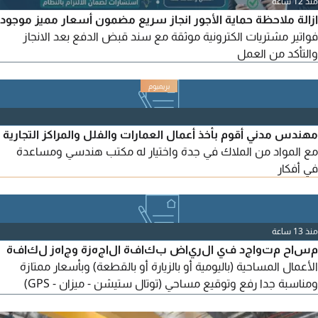
منذ 12 ساعة
ازالة ملاحظة حماية الأجور انجاز سريع مضمون أسعار مميز موجود
فواتير مشتريات الكترونية موثقة مع سند قبض الدفع بعد الانجاز
والتأكد من العمل
مهندس مدني أقوم بأخذ أعمال العمارات والفلل والمراكز التجارية
مع المواد من الملاك في جدة واختيار له مكتب هندسي ومساعدة
في أفكار
منذ 13 ساعة
مساح متواجد في الرياض بكافة الاجهزة وجاهز لكافة
الأعمال المساحية (باليومية أو بالزيارة أو بالقطعة) وبأسعار ممتازة
ومناسبة جدا رفع وتوقيع مساحي (توتال ستيشن - ميزان - GPS)
حصر كميات دقيق ورسم كروكيات مساحية. رفع الفلل، الأراضي،
الطرق، وشبكات البنية التحتية. دقة في العمل وجاهزية تامة للتنقل