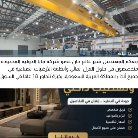
4
الفوري داخل الرياض ومحيطها
منذ 13 ساعة
معكم المهندس شير عالم خان عضو شركة مايا الدولية المحدودة
متخصصون في حلول العزل المائي وأنظمة الأرضيات الصناعية في
جميع أنحاء المملكة العربية السعودية. بخبرة تتجاوز 18 عاما في السوق
السعودي، يقدم فريقنا أعلى مستويات الجودة في الخدمات الهندسية
العزل المائي والتطبيقات الحرارية رش البولي يوريثان الفوم، الأغشية
العازلة، والعزل الحراري) الأرضيات الصناعي