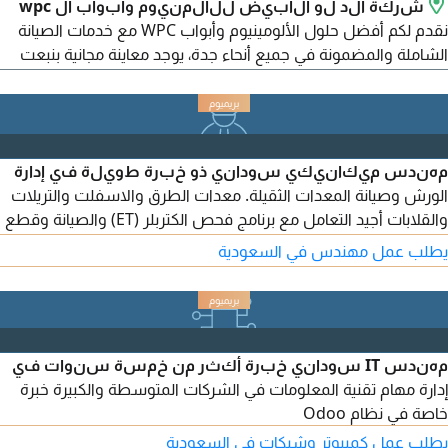
شركة ألد لو الأبيض للألمنيوم وأبواب أل wpc
نقدم لكم أفضل حلول الألومينيوم وأبواب WPC مع خدمات الصيانة
الشاملة والمضمونة في جميع أنحاء جدة، يوجد معاينة مجانية بنبعت
الفنيين لحد عندك لأخذ المقاسات أو فحص الشباك ومعرفة احتياجاته
للصيانة بدون أي رسوم
مهندس ميكانيكي سوداني ذو خبرة طويلة في إدارة
الورش وصيانة المعدات الثقيلة. معدات الطرق والاسفلت والتريلات
والقلابات أجيد التعامل مع برنامج فحص الكتربلر (ET) والصيانة وقطع
الغيار (SIS) وبرنامج فحص المرسيدس (DAS) وXENTRRY) أرغب في
يطلب عمل مهندس في السعودية
العمل مع شركة تستفيد من خبرتي وتلبي طموحا تي
مهندس IT سوداني خبرة أكثر من خمسة سنوات في
إدارة مهام تقنية المعلومات في الشركات المتوسطة والكبيرة خبرة
خاصة في نظام Odoo
يطلب عمل كمبيوتر وشبكات في السعودية