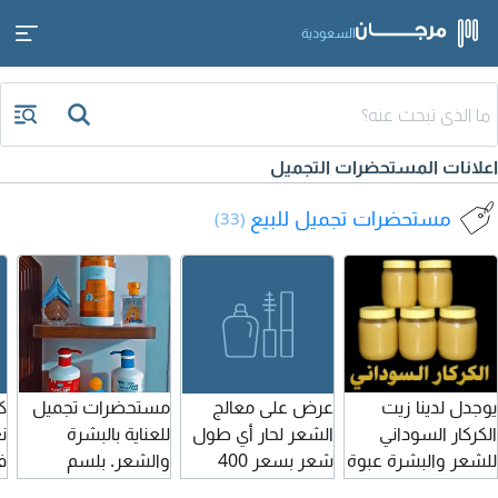
السعودية
اعلانات المستحضرات التجميل
مستحضرات تجميل للبيع
(33)
يوجدل لدينا زيت
عرض على معالج
مستحضرات تجميل
ك
الكركار السوداني
الشعر لحار أي طول
للعناية بالبشرة
ن
للشعر والبشرة عبوة
شعر بسعر 400
والشعر. بلسم
ف
سعة 500 مل 40
تواصل على الرقم
السبع زيوت عطور
ن