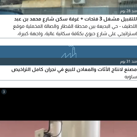
منذ 28 يوم
للتقبيل مشغل 3 فتحات + غرفة سكن شارع محمد بن عبد
اللطيف - حي البديعة بين محطة القطار والصالة المخملية موقع
استراتيجي على شارع حيوي بكثافة سكانية عالية. واجهة كبيرة،
تشطيب جاهز للتشغيل الفوري. مناسب مشغل خياطة أو صالون
نسائي أو مركز تجميل أو أي نشاط تجاري مواقف متوفرة + زبائن
دائمين. فرصتك في موقع لا يعوض للجادين فقط المعاينة متاحة
منذ 31 يوم
مصنع لانتاج الأثاث والمعادن للبيع في نجران كامل التراخيص
ساويه
3