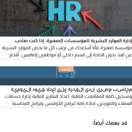
إدارة الموارد البشرية للمؤسسات الصغيرة. إذا كنت صاحب
مؤسسة صغيرة، فأنا أساعدك في ترتيب كل ما يخص الموارد البشرية
عن بُعد، بدون الحاجة إلى قسم داخلي أو موظفين إضافيين. أقدم:
الرواتب والإجازات، الملفات واللوائح، المنصات الحكومية والامتثال،
إدارة الموظفين، الاستشارات العامة. أوفر لك حلًا عمليًا واحترافيًا
يجعل أعمالك أسهل وتكلفتك أقل.
محاسب مصري، لدي القدرة علي اعداد قيود اليومية
وتسجيل كافة المعاملات المالية، اعداد التقارير المالية، إدارة حسابات
العملاء والموردين، اجادة تامة لبرامج الأوفيس وبرامج المحاسبة
الجاهزة ERP، مهارة ممتازة بالاكسل، متدرب سابقا بمكتب محاسب
قانوني، حاصل علي دبلومة PFA
قد يهمك أيضاً: