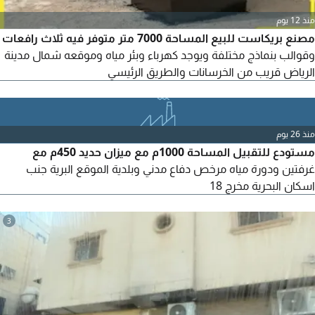
منذ 12 يوم
مصنع بريكاست للبيع المساحة 7000 متر متوفر فيه ثلاث رافعات
وقوالب بنماذج مختلفة ويوجد كهرباء وبئر مياه وموقعه شمال مدينة
الرياض قريب من الخرسانات والطريق الرئيسي
منذ 26 يوم
مستودع للتقبيل المساحة 1000م مع ميزان حديد 450م مع
غرفتين ودورة مياه مرخص دفاع مدني وبلدية الموقع البرية جنب
اسكان البحرية مخرج 18
3