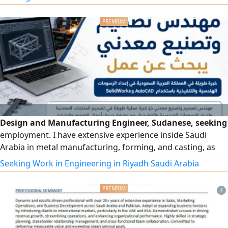
accessories) and oversight of purchasing and sales
Design and Manufacturing Engineer, Sudanese, seeking
employment. I have extensive experience inside Saudi
Arabia in metal manufacturing, forming, and casting, as
well as preparing engineering and execution drawings
Seeking Work in Engineering in Riyadh Saudi Arabia
using SolidWorks and AutoCAD. Practical experience in
designing and manufacturing metal products such as
4
concrete plants, crushers, truck boxes, metal waste
containers, and metal structures