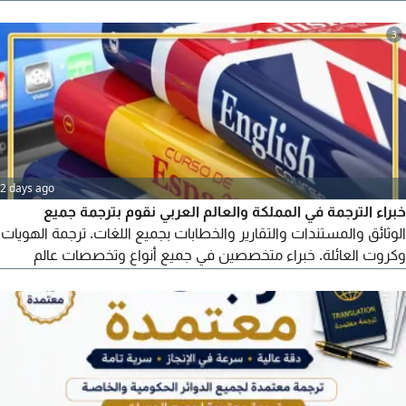
Economic as well as Technical. Also proofreading services
available. Flexible time periods and competitive pricing
3
2 days ago
خبراء الترجمة في المملكة والعالم العربي نقوم بترجمة جميع
الوثائق والمستندات والتقارير والخطابات بجميع اللغات. ترجمة الهويات
وكروت العائلة. خبراء متخصصين في جميع أنواع وتخصصات عالم
الترجمة. ترجمة سريعة فورية معتمدة كل اللغات