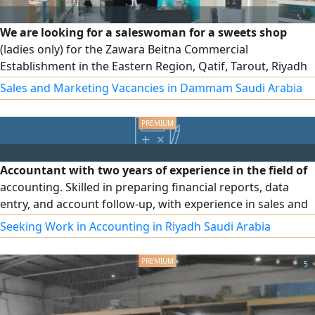
We are looking for a saleswoman for a sweets shop
(ladies only) for the Zawara Beitna Commercial
Establishment in the Eastern Region, Qatif, Tarout, Riyadh
Street. Salary 3000 riyals, with health insurance and social
Sales and Marketing Vacancies in Dammam Saudi Arabia
insurance
Accountant with two years of experience in the field of
accounting. Skilled in preparing financial reports, data
entry, and account follow-up, with experience in sales and
customer service. Proficient in Microsoft Office
Seeking Work in Accounting in Riyadh Saudi Arabia
applications (Word, Excel, Access, PowerPoint). I also
possess strong communication skills, the ability to work
5
within a team, handle work pressure, and learn quickly.