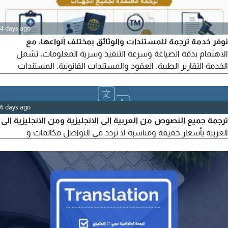
4 days ago
نوفر خدمة ترجمة للمستندات والوثائق بمختلف أنواعها، مع
الاهتمام بدقة الصياغة وسرعة التنفيذ وسرية المعلومات. تشمل
الخدمة التقارير الطبية. العقود والمستندات القانونية. المستندات
المحاسبية والمالية. الهوية والإقامة وجواز السفر. العلامات التجارية.
الكتب والمراجع. الأبحاث والرسائل الجامعية. المراسلات والمستندات
العامة. يتم تنفيذ العمل وفق المتطلبات المطلوبة، مع امكانية التسليم
6 days ago
الكتروانيا
ترجمة جميع النصوص من العربية الى الانجليزية ومن الانجليزية الى
العربية بأسعار خفيفة ومناسبة لا تردد في التواصل مكالمات و