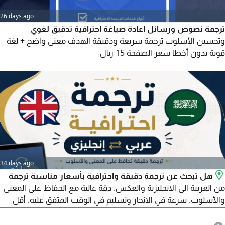
26 days ago
ترجمة نصوص ورسائل اعادة صياغة احترافية تدقيق لغوي
وتحسين الأسلوب ترجمة سريعة ودقيقة الهدف معنى واضح + لغة
قوية بدون أخطا سعر الصفحة 15 ريال
34 days ago
هل تبحث عن ترجمة دقيقة واحترافية بأسعار مناسبة ترجمة
من العربية الى الانجليزية والعكس. دقة عالية مع الحفاظ على المعنى
والأسلوب. سرعة في الانجاز وتسليم في الوقت المتفق عليه. أقل
الأسعار مع جودة احترافية. تنسيق الملفات بشكل أنيق وجاهز
للطباعة أو الارسال. ترجمة التقارير الطبية، العقود، الخطابات، السيرة