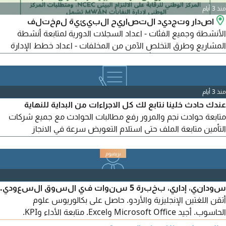
منذ 3 أيام
اصدار وتجديد التصاريح البيئية لمختلف
الأنشطة وجميع الفئات - اعداد السجلات الدورية لمتابعة أنشطة
المشاريع وطرق التخلص الآمن من المخلفات - اعداد خطط الإدارة
البيئية للأنشطة ذات التأثيرات البسيطة - اعداد الخطط التصحيحية
لاعادة تأهيل المناطق الملوثة - اعداد الدراسات لاصدار التراخيص من
المركز الوطني لإدارة النفايات (موان) معتمدين من قبل MWAN &
منذ 3 أيام
NCEC
عندك حادث خلينا نتابع لك كل الاجراءات من البداية للنهاية
متابعة حوادث نجم والمرور رفع مطالبات الحوادث مع جميع شركات
التأمين متابعة الملف حتى استلام التعويض سرعة في الانجاز
ومصداقية في التعامل نوفر عليك الوقت والتعب ونضمن لك متابعة
احترافية للتواصل والاستفسار واتساب نجم المرور تأمين حوادث
تعويضات مطالبات - السعودية
سوداني، إداري، بخبرة 5 سنوات في السوق السعودي.
أتقن اللغتين الإنجليزية والأردو. حاصل على بكالوريوس علوم
الحاسوب. أجيد Microsoft Office وExcel. متابعة الأداء وKPI.
الإقامة والرخصة سارية المفعول.