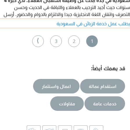
سعوديه في جدة ابحث عن وظيفة استقبال العملاء. لدي خبرة 4
سنوات حيث أجيد الترحيب بالعملاء واللباقة في الحديث وحسن
التصرف واتقان اللغة الانجليزية جيدا والالتزام بالدوام والحضور. أرسل
واتساب للتواصل والاستفسارات للمزيد
يطلب عمل خدمة الزبائن في السعودية
⟩
3
2
1
قد يهمك أيضاً:
استقدام عمالة
اعمال واستثمار
خدمات عامة
مقاولات