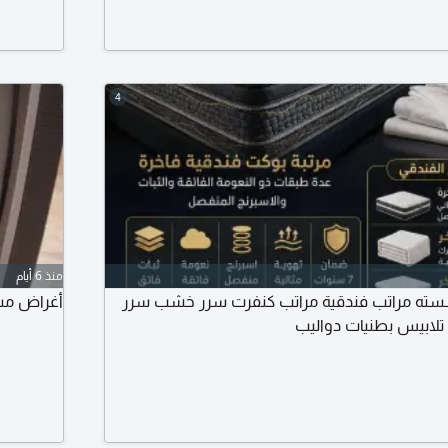
4
منذ 6 أيام
سسته مراتب فندقية مراتب كنفرت سرر خشب سرر
أغراض مستعمله للبي
لابيس بطنيات دواليب