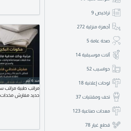
تراخيص
9
أجهزة منزلية
272
صحة عامة
5
آلات موسيقية
14
حواسيب
52
منذ 6 أيام
لوحات إعلانية
18
مراتب طبية مراتب 
حديد مفارش مخدات ت
تحف ومقتنيات
37
معدات صناعية
123
قطع غيار
78