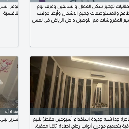
طانيات تجهيز سكن العمال والسائقين وغرف نوم
نوفر السر
طاعم والمستوصفات جميع الاشكال وأيضا دولاب
تنافسية
يع المفروشات مع التوصيل داخل الرياض في نفس
لام
منذ 6 أيام
خرة جدا شبه جديدة استخدام أسبوعين فقط) للبيع
سرير بيبي من عمر سنة 
غرفة تبديل ملابس راقية بتصميم مودرن أبواب زجاج، اضاءة LED مخفية،