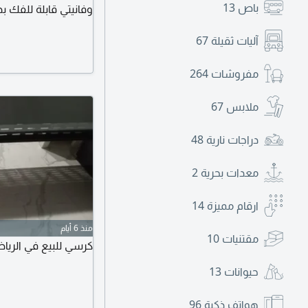
باص
13
وفانيتي قابلة للفك 
احترافية زجاج نظيف 
آليات ثقيلة
67
4000 ريال الموقع الرياض - النسيم الشرقي
مفروشات
264
ملابس
67
دراجات نارية
48
معدات بحرية
2
ارقام مميزة
14
منذ 6 أيام
مقتنيات
10
كرسي للبيع في الري
حيوانات
13
هواتف ذكية
96