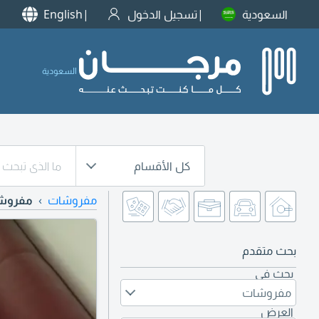
السعودية
تسجيل الدخول
English
السعودية
كل الأقسام
مفروشات
مفروشا
بحث متقدم
بحث في
مفروشات
العرض