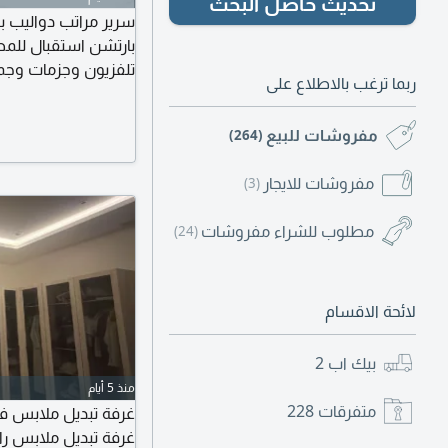
تحديث حاصل البحث
سرير مراتب دواليب ب
بارتشن استقبال للم
تلفزيون وجزمات وجم
ربما ترغب بالاطلاع على
اليوم الدفع عند الاست
مفروشات للبيع
(264)
مفروشات للايجار
(3)
مطلوب للشراء مفروشات
(24)
لائحة الاقسام
بيك اب
2
منذ 5 أيام
متفرقات
228
غرفة تبديل ملابس فا