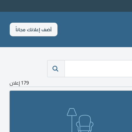
أضف إعلانك مجاناً
179 إعلان