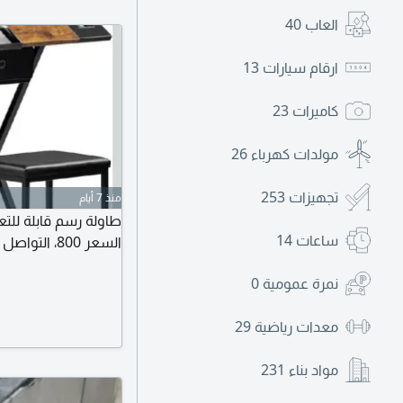
العاب
40
ارقام سيارات
13
كاميرات
23
مولدات كهرباء
26
تجهيزات
253
منذ 7 أيام
طاولة رسم قابلة لل
ساعات
14
السعر 800، التواصل للجادين فقط
نمرة عمومية
0
معدات رياضية
29
مواد بناء
231