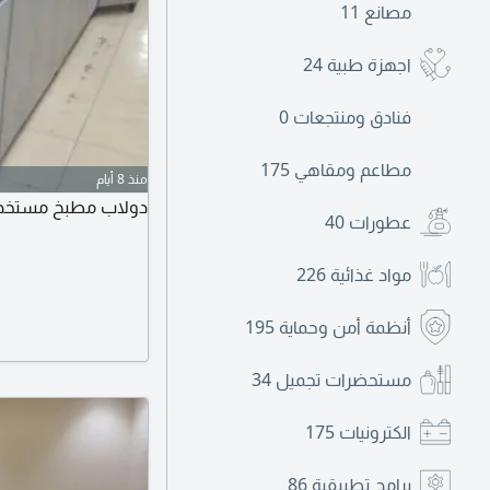
مصانع
11
اجهزة طبية
24
فنادق ومنتجعات
0
مطاعم ومقاهي
175
منذ 8 أيام
دولاب مطبخ مستخدم ت
عطورات
40
مواد غذائية
226
أنظمة أمن وحماية
195
مستحضرات تجميل
34
الكترونيات
175
برامج تطبيقية
86