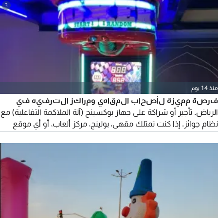
3
منذ 14 يوم
فرصة مميزة لأصحاب المقاهي ومراكز الترفيه في
الرياض. تأجير أو شراكة على جهاز بوكسينج (آلة الملاكمة التفاعلية) مع
نظام جوائز. إذا كنت تمتلك مقهى، بولينج، مركز ألعاب، أو أي موقع
ترفيهي، فهذا الجهاز سيضيف تجربة ممتعة لعملائك ويزيد من الإقبال
على موقعك. مميزات الجهاز: جهاز ملاكمة تفاعلي لقياس قوة
الضربة. يحتوي على نظام جوائز تلقائي يجذب العملاء ويشجعهم على
تكرار اللعب. تصميم عصري بإضاءات LED وشاشة رقمية.