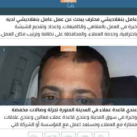
مثبتة في تعزيز نمو الإيرادات، وتبسيط العمليات، وتحسين الأداء
التنظيمي.
عامل بنغلاديشي محترف يبحث عن عمل عامل بنغلاديشي لديه
خبرة في العمل بالمقاهي والكافيهات، واعداد وتقديم الشيشة
باحترافية، وخدمة العملاء، والمحافظة على نظافة وترتيب مكان العمل.
يتميز بالأمانة، والانضباط، وحسن التعامل، وسرعة التعلم، وجاهز
للعمل فورا. للتواصل والاستفسار يرجى الاتصال أو التواصل عبر
2
عندي قاعدة عملاء في المدينة المنورة تجزئة وصالات مخفضة
وخبرة في سوق المدينة وعندي قاعدة عملاء فعالين وعندي علاقات
ممتازة مع العملاء ومستعد اعمل مع المؤسسة أو الشركة التي
اعمل عندهم في زيادات المبيعات والتحصيل والتزام بخطوط السير