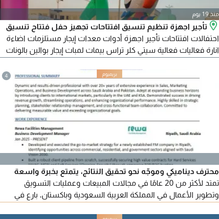
منذ 19 يوم
تأجير اجهزة تنظيم تنسيق افتتاحات تجهيز حفل فتتاح تنسيق
احتفالات افتتاحات تأجير اجهزة أدوات معدات إيجار مستلزمات اضاءة
انارة فعاليات فعالية سيتي كلر تراس بيمات لمبات إيجار بوالين بالونات
بالالىين باللونه راقصة كشافات تلوين وجهة جداريه مجسم مهرج دميه
شخصيه بلاستيكية هوائية ديكور دعائيه اعلانية ترحيبية
4
محترف ديناميكي وموجّه نحو تحقيق النتائج، يتمتع بخبرة واسعة
تمتد لأكثر من 20 عامًا في مجالات المبيعات وعمليات التسويق
وتطوير الأعمال في المملكة العربية السعودية وباكستان. بارع في
توسيع آفاق الأعمال من خلال تعريف العملاء بالأسواق الدولية، لا
سيما في الإمارات العربية المتحدة والمملكة العربية السعودية. نجاحات