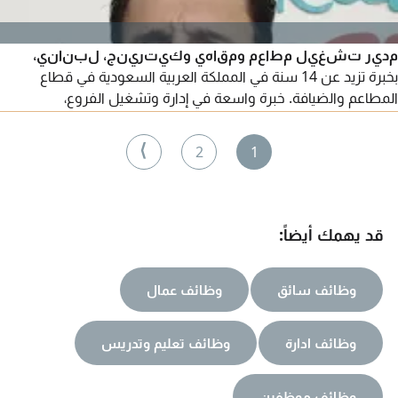
مدير تشغيل مطاعم ومقاهي وكيترينج، لبناني،
بخبرة تزيد عن 14 سنة في المملكة العربية السعودية في قطاع
المطاعم والضيافة. خبرة واسعة في إدارة وتشغيل الفروع،
والافتتاحات (Pre - Opening) وتطوير المبيعات، وهندسة المنيو
(Menu Engineering) وتدريب وتأهيل الفرق، واعداد وتطبيق SOP،
⟩
2
1
وضبط التكاليف و P L وإدارة المخزون، وسلامة الغذاء وفق معايير
HACCP، وتحسين جودة الخدمة ورضا العملاء. جاهز للالتحاق بالعمل
فورا
قد يهمك أيضاً:
وظائف سائق
وظائف عمال
وظائف ادارة
وظائف تعليم وتدريس
وظائف موظفين