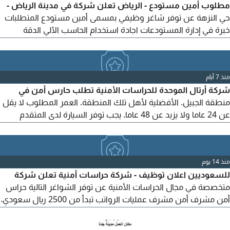
مطلوب أمين مستودع - الرياض تعلن شركة في مدينة الرياض -
حي النزهة عن توفر شاغر وظيفي بمسمى أمين مستودع المتطلبات
خبرة في إدارة المستودعات اجادة استخدام الحاسب الآلي الدقة
والالتزام وتحمل المسؤولية مكان العمل الرياض ترسل السيرة الذاتية
الى
منذ 7 أيام
شركة أرتال الموحدة للحراسات الأمنية تطلب حارس أمن في
منطقة الجبيل. الأفضلية لأهل تلك المنطقة. العمر المطلوب لا يقل
عن 24 عاما ولا يزيد عن 48 عاما. يجب توفر السيارة لدى المتقدم
كشرط أساسي. أن يكون المتقدم لائقا صحيا (لا يعاني من أي أمراض)
يشترط الأيكون المتقدم مسجلا في التأمينات الاجتماعية في منشأة
أخرى. التوظيف فوري اذا تم اجتياز المقابلة. للتقديم
منذ 14 يوم
للسعوديين اعلان توظيف - شركة حراسات أمنية تعلن شركة
متخصصة في مجال الحراسات الأمنية عن توفر الشواغر التالية حراس
أمن مشرف أمن مشرف عمليات الرواتب تبدأ من 2500 ريال سعودي،
وتحدد حسب الوظيفة والخبرة والمقابلة الشخصية. المتطلبات الالتزام
والانضباط في العمل. حسن السيرة والسلوك. القدرة على تحمل