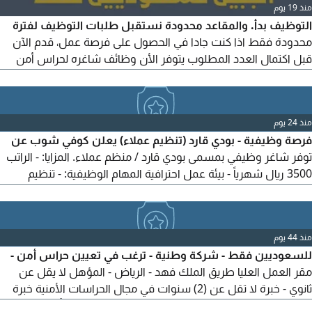
منذ 19 يوم
التوظيف بدأ. والمقاعد محدودة نستقبل طلبات التوظيف لفترة
محدودة فقط اذا كنت جادا في الحصول على فرصة عمل، قدم الآن
قبل اكتمال العدد المطلوب يتوفر الأن وظائف شاغره لحراس أمن
بمدينة الجبيل - للسعوديين فقط مميزات الوظيفة رواتب مجزيه. أيام
العمل 4*4. ساعات عمل مرنه بنظام شفتات. تأمين طبي وتأمينات
اجتماعيه. شروط الالتحاق بالوظيفة أقل عمر للتوظيف 24 عام وأكبر
منذ 24 يوم
عمر للتوظيف 48 عام التفرغ التام للعمل
فرصة وظيفية - بودي قارد (تنظيم عملاء) يعلن كوفي شوب عن
توفر شاغر وظيفي بمسمى بودي قارد / منظم عملاء. المزايا: - الراتب
3500 ريال شهرياً - بيئة عمل احترافية المهام الوظيفية: - تنظيم
دخول وخروج العملاء. - المحافظة على النظام داخل الكوفي. -
التعامل مع العملاء بأسلوب احترافي ولبق. - التعاون مع فريق العمل
لضمان تقديم تجربة مميزة للزوار. الشروط: - أن يكون المتقدم من
منذ 44 يوم
مواليد السعودية. - حسن المظهر واللباقة في التعامل. - الانضباط.
للسعوديين فقط - شركة وطنية - ترغب في تعيين حراس أمن -
مقر العمل العليا طريق الملك فهد - الرياض - المؤهل لا يقل عن
ثانوي - خبرة لا تقل عن (2) سنوات في مجال الحراسات الأمنية خبرة
في حسن التعامل مع المراجعين والزوار والموظفين، وتأمين حركة