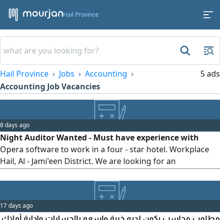
Hail Province
Hail Province
Jobs
Accounting
5 ads
Accounting Job Vacancies
8 days ago
Night Auditor Wanted - Must have experience with
Opera software to work in a four - star hotel. Workplace
Hail, Al - Jami'een District. We are looking for an
experienced and seasoned night auditor to join our team,
who will be responsible for managing all financial
operations. Requirements and conditions At least 10 years
17 days ago
of practical experience in financial management,
مطلوب محاسب يكون لديه خبرة واسعه بالحسابات وإدارة أملاك
preferably in the hotel sector