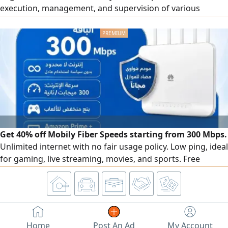
execution, management, and supervision of various
electrical systems, including Low Voltage (LV) systems -
Extra Low Voltage (ELV) systems - Medium Voltage (MV)
systems - High Voltage (HV) systems I have extensive
experience in electrical design, technical office works,
preparation of sho
Get 40% off Mobily Fiber Speeds starting from 300 Mbps.
Unlimited internet with no fair usage policy. Low ping, ideal
for gaming, live streaming, movies, and sports. Free
Huawei anti - interference modem. Installment options
available for iPhone or Android phones. First 3 months
only 172.5 SAR (including tax) After the offer,287 SAR per
month (including tax) Free installation and setup
Home
Post An Ad
My Account