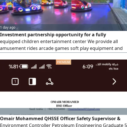
1 day ago
Investment partnership opportunity for a fully
equipped children entertainment center We provide all
amusement rides arcade games soft play equipment and
complete operation and management while the
investment partner prepares the venue including civil
defense compliance HVAC décor epoxy flooring lighting
and all requirements for opening Profit sharing terms will
be mutually agreed upon
Omair Mohammed QHSSE Officer Safety Supervisor &
Environment Controller Petroleum Engineering Graduate 5