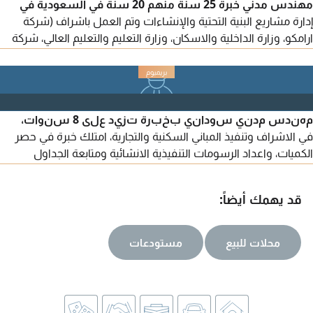
مهندس مدني خبرة 25 سنة منهم 20 سنة في السعودية في
إدارة مشاريع البنية التحتية والإنشاءات وتم العمل باشراف (شركة
ارامكو، وزارة الداخلية والاسكان، وزارة التعليم والتعليم العالي، شركة
المياه الوطنية، وزارة الرياضة، هيئة الزكاة والضريبة والجمارك، الدرعية)
ولدي خبرة جيدة بالعقود الهندسية ومدير مشروع معتمد في وزارة
الرياضة ومدير مكتب فني معتمد في الدرعية ومدير إنشاءات معتمد
في الهيئة الملكية في الجبيل
مهندس مدني سوداني بخبرة تزيد على 8 سنوات،
في الاشراف وتنفيذ المباني السكنية والتجارية، امتلك خبرة في حصر
الكميات، واعداد الرسومات التنفيذية الانشائية ومتابعة الجداول
الزمنية، والتنسيق مع المقاولين والاستشاريين، حاصل على شهادة
إدارة المشاريع (PMP) كما أحمل اقامة قابلة للتحويل ورخصة قيادة
قد يهمك أيضاً:
سارية، ابحث عن فرصة عمل مكتب فني أو موقع
محلات للبيع
مستودعات