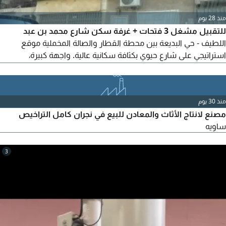
منذ 28 يوم
للتقبيل مشغل 3 فتحات + غرفة سكن شارع محمد بن عبد
اللطيف - حي البديعة بين محطة القطار والصالة المخملية موقع
استراتيجي على شارع حيوي بكثافة سكانية عالية. واجهة كبيرة،
تشطيب جاهز للتشغيل الفوري. مناسب مشغل خياطة أو صالون
نسائي أو مركز تجميل أو أي نشاط تجاري مواقف متوفرة + زبائن
دائمين. فرصتك في موقع لا يعوض للجادين فقط المعاينة متاحة
منذ 30 يوم
مصنع لانتاج الأثاث والمعادن للبيع في نجران كامل التراخيص
ساويه
3