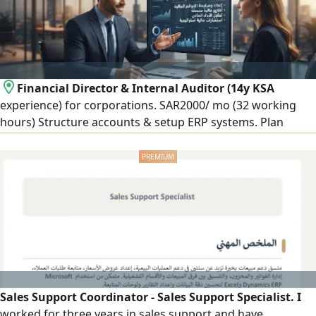
Financial Director & Internal Auditor (14y KSA
experience) for corporations. SAR2000/ mo (32 working
hours) Structure accounts & setup ERP systems. Plan
internal audits & assess financial risks. Prepare financial
statements, Zakat, Tax & VAT returns, manage Zakat
integration. HR support & recruit accountants. Remote
Sales Support Coordinator - Sales Support Specialist. I
worked for three years in sales support and have