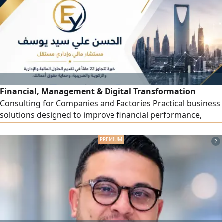
Financial, Management & Digital Transformation
Consulting for Companies and Factories Practical business
solutions designed to improve financial performance,
operational efficiency, cost control, internal oversight and
management decision - making. Services include Financial
2
and management consulting - Financial statements and
KPI analysis - Budgeting and cash flow planning - Cost
accounting and profitability