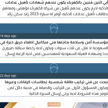
أبي اثنين فنيين بالكهرباء يكون عندهم شهادات تأهيل عدادات
الذكيه لازم يكون عندهم تأهيل من شركة الكهرباء مؤهلين ومعاهم
بطاقات تأهيل عدادات الذكيه، أوفر له سيارة 2023 زايد سكن زائد
راتب 3000 ريال الوظيفة بي مدينة حائل
18 days ago
مؤسسة أمن وسلامة بحاجتها فني ميكانيكي اطفاء حريق خبرة في
السعودية لا تقل عن ثلاث سنوات ويكون لديه رخصة سياقة ضروري
جدا وشهادة الهيئة السعودية للمهندسين فمن لديه الرغبة إرسال
السيرة الذاتية واتساب فقط العنوان جدة حي الشرفية طريق الملك
خالد
22 days ago
نبحث عن فني تركيب طاقة شمسية غطاسات كرفانات وغيرها
ويكون المسؤول الأول عن التركيب والصيانة في مدينة حائل لمن
تتوفر هذه الشروط لديه يرجى إرسال السيرة الذاتية
5