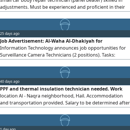
small car body repair technician (panel beater) skilled in
adjustments. Must be experienced and proficient in their
work. Attractive salary (base salary plus commission).
Accommodation and transportation provided. Location:
Hail, Al-Khumashiyah district.
25 days ago
Job Advertisement: Al-Waha Al-Dhakiyah for
Information Technology announces job opportunities for
Surveillance Camera Technicians (2 positions). Tasks:
Installation of surveillance cameras, programming and
configuration of surveillance systems, troubleshooting
and technical support, field work execution at client sites.
40 days ago
Requirements: Experience in installing, programming, and
PPF and thermal insulation technician needed. Work
maintaining surveillance cameras, valid driver's license
location Al - Naqra neighborhood, Hail. Accommodation
preferred, commitment, discipline, and good customer
and transportation provided. Salary to be determined after
service skills. Work location: King Abdullah District. Salary:
trial and interview. Please contact via
2000 SAR.
1 day ago