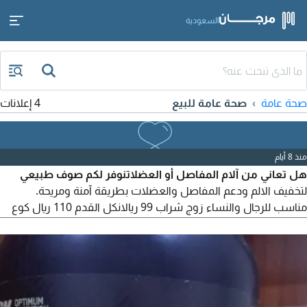
السعودية
صحة عامة
صحة عامة للبيع
4 إعلانات
منذ 8 أيام
هل تعاني من آلام المفاصل أو العضلاتنوفر لكم صوف طبيعي
لتخفيف الالم ودعم المفاصل والعضلات بطريقة آمنة ومريحة.
مناسب للرجال والنساء زوج شراب 99 ريالانكل القدم 110 ريال كوع
99 ريالريست اليد 69 ريال معصم اليد 99 ريالرقبه 110 ريا لمشد الكتف
135 ريال حزام ظهر 170 ريا لمشد الظهر والأكتاف 199 ريال مشد
الركبة المقفول بدون لاصق 99 ريال مشد الركبة المفتوح بلاصق 135
ريال