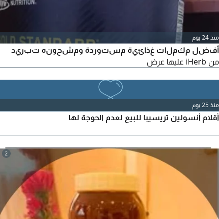
منذ 24 يوم
أفضل مكملات غذائية مستوردة ومشحونه تبريد
من iHerb عليها عرض
منذ 25 يوم
أقلام أنسولين تريسيبا للبيع لعدم الحوجة لها
2