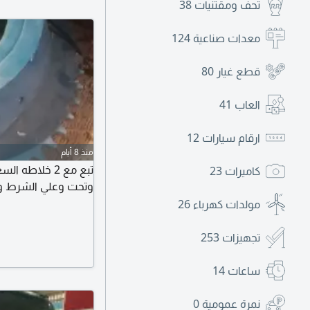
تحف ومقتنيات
38
معدات صناعية
124
قطع غيار
80
العاب
41
ارقام سيارات
12
منذ 8 أيام
تبع مع 2 خلا
كاميرات
23
وتحت وعلي الشرط وا
مولدات كهرباء
26
تجهيزات
253
ساعات
14
نمرة عمومية
0