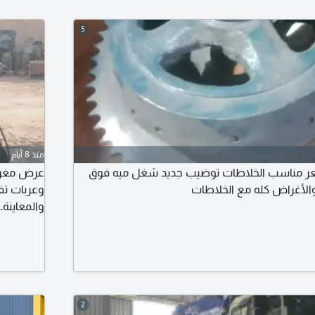
5
منذ 8 أيام
طه السعر مناسب الخلاطات توضيب جديد شغل ميه فوق
عرض مغري 
لأغراض كله مع الخلاطات
وعربات ت
والمعاينة.
تروس ورما
التروس وا
2