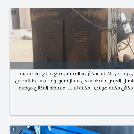
5
وخاص خلاطة ومكائن بحالة ممتازة مع قطع غيار ملحقة
فاصيل العرض خلاطة شغل ممتاز (فوق وتحت) شرط الفحص
 مكائن مكينة هولندي. مكينة لبناني. ملاحظة المكائن موضبة
بحالة ممتازة وعلى الشرط. الملحقات والعربات عدد (2) عربية مخصصة
للخلاطات. عدد (1) سطل. مجموعة قطع غيار وأغراض متنوعة شاملة
نات (رولمان بلي) تيل فرامل وكلتشات. مجموعة كبيرة من
لأغراض الاضافية. البيع
5