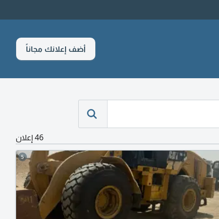
أضف إعلانك مجاناً
46 إعلان
5