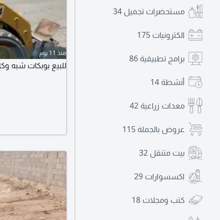
مستحضرات تجميل
34
الكترونيات
175
منذ 11 يوم
برامج تطبيقية
86
للبيع بوبكات شبه وكالة / موديل 2023، شغا
أنشطة
14
معدات زراعية
42
عروض بالجملة
115
بيت متنقل
32
اكسسوارات
29
كتب ومجلات
18