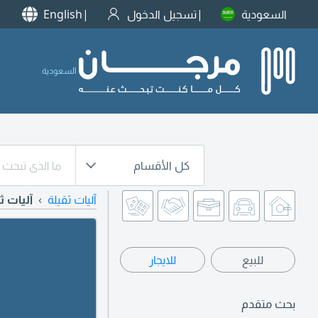
السعودية
تسجيل الدخول
English
السعودية
كل الأقسام
آليات ثقيلة
آليات ث
للبيع
للايجار
بحث متقدم