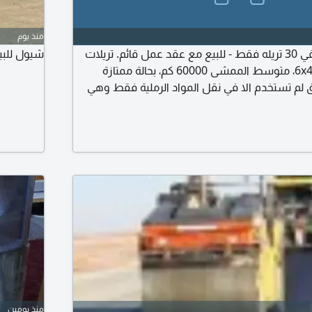
منذ يوم
فرصة استثمارية، متبقي 30 تريله فقط - للبيع مع عقد عمل قائم. تريلات
شيول للبيع 2014 متواجد أوراق
SANY موديل 2024، 6x4، متوسط الممشى 60000 كم، بحالة ممتازة
ق لم تستخدم الا في نقل المواد الرملية فقط وهي
التريلات مفحوصة وتعمل حاليا في مشروع تابع لشركة
قع مغلق) ومستمرة في العمل. سعر البيع
لتريله (رأس دبل + صندوق) آلية البيع كاش فقط (حوالة
منذ يومين