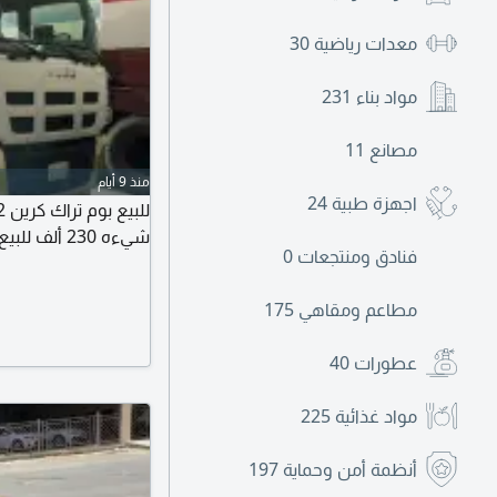
معدات رياضية
30
مواد بناء
231
مصانع
11
منذ 9 أيام
اجهزة طبية
24
شيءه 230 ألف للبيع على السوم
فنادق ومنتجعات
0
مطاعم ومقاهي
175
عطورات
40
مواد غذائية
225
أنظمة أمن وحماية
197