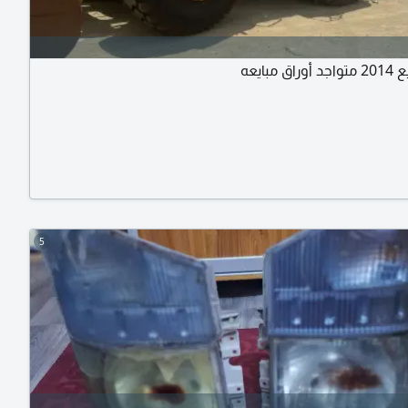
 مبايعه
5