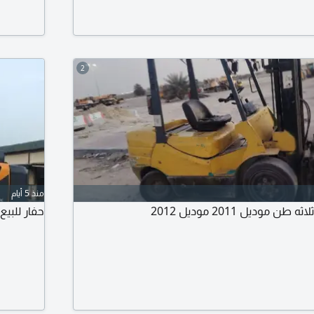
2
منذ 5 أيام
 موديل 2011 موديل 2012
حفار للبي