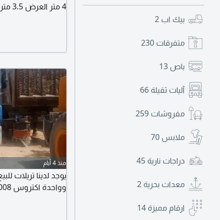
مع وجود ريموت تحكم
بيك اب
2
والمحور الخامس بوالي
متفرقات
230
باص
13
آليات ثقيلة
66
مفروشات
259
ملابس
70
دراجات نارية
45
منذ 4 أيام
معدات بحرية
2
وواحدة اكتروس 2008 سيارة نظيفة
ارقام مميزة
14