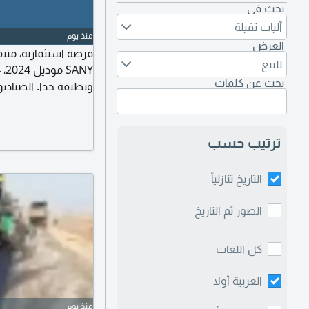
بحث في
آليات ثقيلة
منذ يوم
العرض
للبيع
بحث عن كلمات
ونظيفة جدا. الصنادي
بحالة ممتازة. جميع 
معادن (عمل داخل مو
250000 ريال ل
ترتيب حسب
بنكية أو شيك)
التاريخ تنازلياً
الصور ثم التاريخ
كل اللغات
العربية أولا
منذ يوم