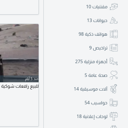
مقتنيات
10
حيوانات
13
هواتف ذكية
98
تراخيص
9
أجهزة منزلية
275
صحة عامة
5
منذ 5 أيام
للبيع رافعات شوكية ثلاثه طن
آلات موسيقية
14
حواسيب
54
لوحات إعلانية
18