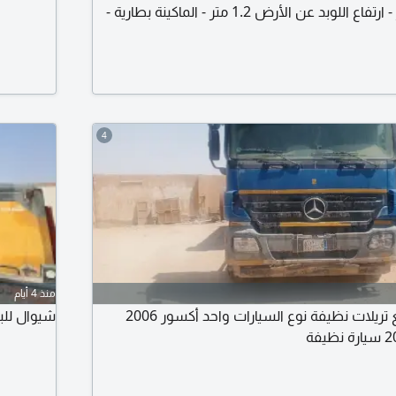
4 متر العرض 3.5 متر - ارتفاع اللوبد عن الأرض 1.2 متر - الماكينة بطارية -
 لرفع وتنزيل الهيدروليك صناعة صيني - نفس
مواصفات الجابر يزيد عليه سماكة الشاص (25م) المحاور الأربعة لعأبات -
ن يرفع في حالة عدم الحاجة للتواصل
4
منذ 4 أيام
يوجد لدينا تريلات للبيع تريلات نظيفة نوع السيارات واحد أكسور 2006
شيوال للبيع كومستو