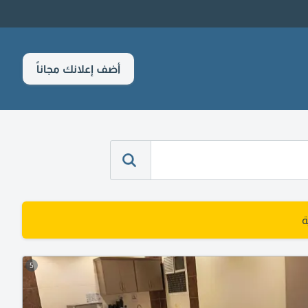
أضف إعلانك مجاناً
ة
5