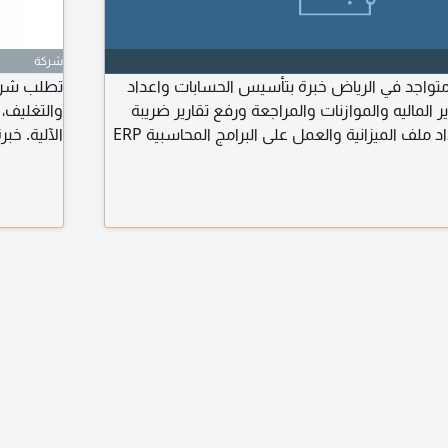
شركة
اجد في الرياض خبرة بتأسيس الحسابات واعداد
تطلب شركة
رير الماليه والموازنات والمراجعة ورفع تقارير ضريبة
والتغليف، 
القيمة المضافة واعداد ملف الميزانية والعمل على البرامج المحاسبية ERP
الآلية. خبرة 3 سنوات. ترسل السيرة الذاتية الى البريد الألكتر
ه والأقفال والمستخلصات وحسابات البنوك
ت والمشتريات خبرة بشركات المقاولات والصيانة
التجاريه الاعاشة متاح نقل كفالة