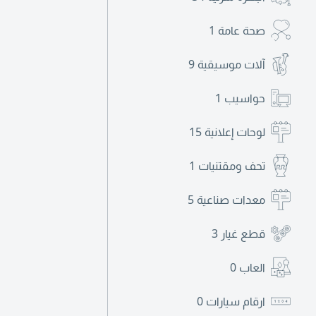
صحة عامة
1
آلات موسيقية
9
حواسيب
1
لوحات إعلانية
15
تحف ومقتنيات
1
معدات صناعية
5
قطع غيار
3
العاب
0
ارقام سيارات
0