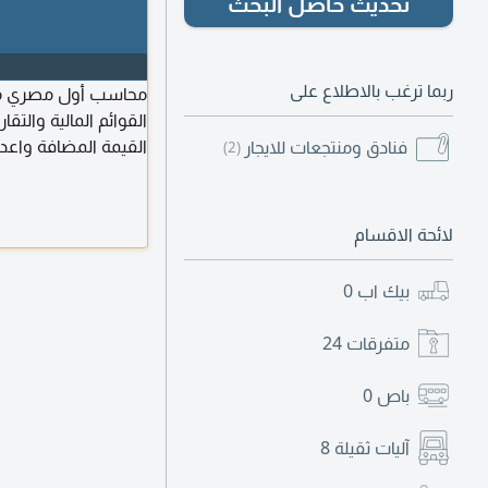
تحديث حاصل البحث
ربما ترغب بالاطلاع على
محاسب أول مصري متو
القوائم المالية والتقا
فنادق ومنتجعات للايجار
(2)
وتسجيل قيود اليومي
والتحويلات والمبيعا
والتشغيل والصناعية و
لائحة الاقسام
بيك اب
0
متفرقات
24
باص
0
آليات ثقيلة
8