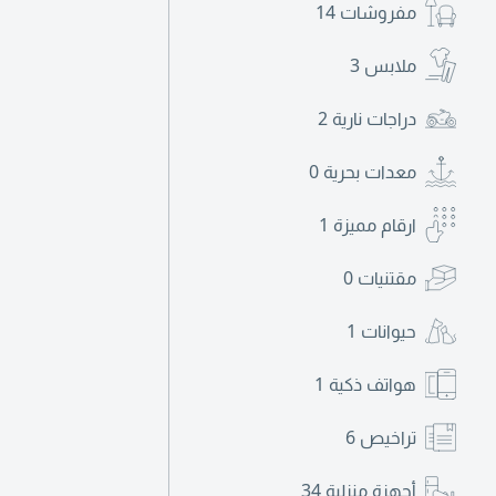
مفروشات
14
ملابس
3
دراجات نارية
2
معدات بحرية
0
ارقام مميزة
1
مقتنيات
0
حيوانات
1
هواتف ذكية
1
تراخيص
6
أجهزة منزلية
34