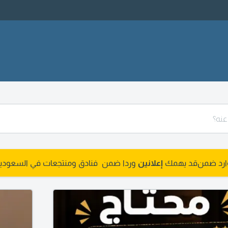
وارد ضمن
قد يهمك
إعلانين
وردا ضمن فنادق ومنتجعات في السعودي