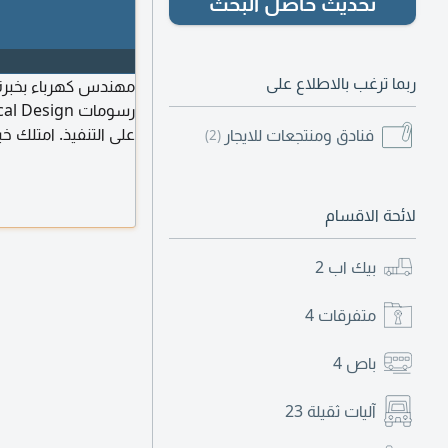
تحديث حاصل البحث
ربما ترغب بالاطلاع على
فنادق ومنتجعات للايجار
(2)
وQTO والتنسيق مع الاستشاريين، وقابل لنقل كفالة
لائحة الاقسام
بيك اب
2
متفرقات
4
باص
4
آليات ثقيلة
23