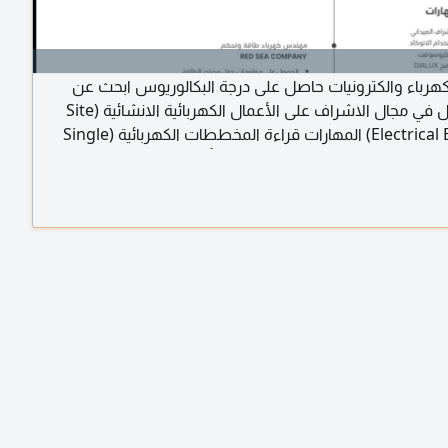
باء والكترونيات حاصل على درجة البكالوريوس ابحث عن
فرصة عمل في مجال الاشراف على الأعمال الكهربائية الانشائية (Site
Electrical Engineer) المهارات قراءة المخططات الكهربائية (Single
Line Diagram & Shop Drawings) الالمام بأنظمة التمديدات الكهربائية
(Cable Tray, Conduits, Earthing) متابعة تنفيذ الأعمال بالموقع حسب
 - تعديل وتصميم المخططات - اعداد التقارير اليومية يمني
رخصة قيادة