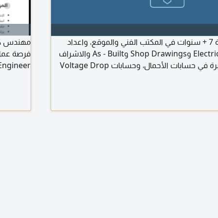
مهندس كهرباء بخبرة 7 + سنوات في المكتب الفني والموقع، واعداد
مهندس كهر
رسومات Electrical Design وShop Drawings وAs - Built والاشراف
على التنفيذ. امتلك خبرة في حسابات الأحمال، وحسابات Voltage Drop
وShort Circuit باستخدام ETAP وتصميم الاضاءة باستخدام Dialux Evo
واعداد الرسومات عبر AutoCAD وأنظمة التيار الخفيف واعداد BOQ
المواصفات
مقيم لدي 