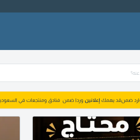
وارد ضمن
قد يهمك
إعلانين
وردا ضمن فنادق ومنتجعات في السعودي