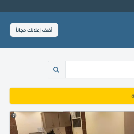
أضف إعلانك مجاناً
ة
5