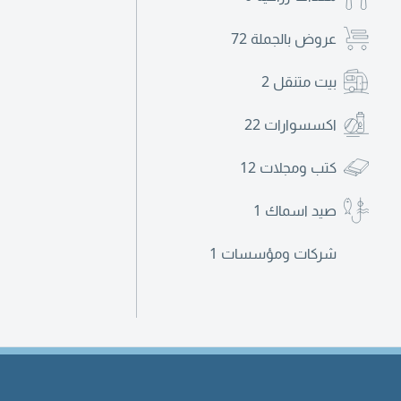
عروض بالجملة
72
بيت متنقل
2
اكسسوارات
22
كتب ومجلات
12
صيد اسماك
1
شركات ومؤسسات
1