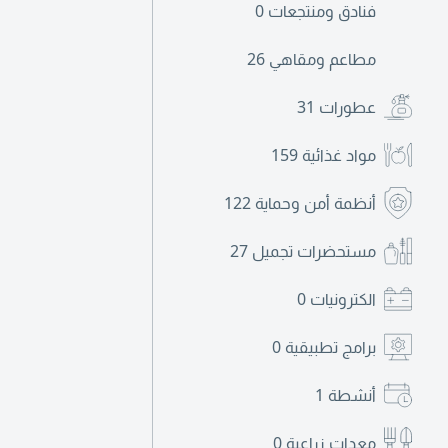
فنادق ومنتجعات
0
مطاعم ومقاهي
26
عطورات
31
مواد غذائية
159
أنظمة أمن وحماية
122
مستحضرات تجميل
27
الكترونيات
0
برامج تطبيقية
0
أنشطة
1
معدات زراعية
0